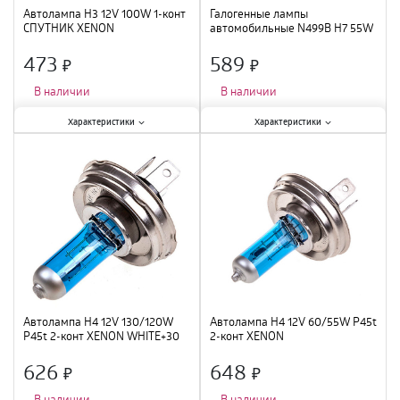
Автолампа H3 12V 100W 1-конт
Галогенные лампы
СПУТНИК XENON
автомобильные N499B H7 55W
12V PX26D 10XBD10X1 BR
NEOLX
473
589
×
×
В наличии
В наличии
Характеристики:
Характеристики:
Характеристики
Характеристики
Мощность лампы
:
100 Вт
;
Мощность лампы
:
58 Вт
;
Тип цоколя
:
Н3
;
Вид
:
галогенная
;
Вид
:
галогенная
;
Длина
:
59 мм
;
Цвет
:
белый
;
Диаметр
:
12 мм
;
Автолампа H4 12V 130/120W
Автолампа H4 12V 60/55W P45t
P45t 2-конт XENON WHITE+30
2-конт XENON
4500К СПУТНИК SKYWAY 2 шт
Ближ, дальний
626
648
×
×
В наличии
В наличии