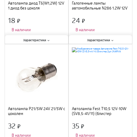
Автолампа диод T5(W1,2W) 12V
Галогенные лампы
1 диод без цоколя
автомобильные N286 1.2W 12V
W2X4.6D 5XFS10 NEOLX
18
24
×
×
В наличии
В наличии
Характеристики:
Характеристики:
Характеристики
Характеристики
Тип цоколя
:
W1,2W
;
Вид
:
галогенная
;
Вид
:
светодиодная
;
Мощность лампы
:
1,22 Вт
;
Мощность лампы
:
2 Вт
;
Длина
:
20 мм
;
Цвет
:
белый
;
Диаметр
:
5 мм
;
Автолампа P21/5W 24V 21/5W c
Автолампа Fest T10,5 12V-10W
цоколем
(SV8,5-41/11) (блистер
2шт.)NARVA
32
35
×
×
В наличии
В наличии