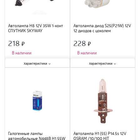
Автолампа H8 12V 35W 1-конт
Автолампа диод S25(P21W) 12V
СПУТНИК SKYWAY
12 диодов с цоколем
218
228
×
×
В наличии
В наличии
Характеристики:
Характеристики:
Характеристики
Характеристики
Тип цоколя
:
Н8
;
Тип цоколя
:
P21W
;
Вид
:
галогенная
;
Вид
:
светодиодная
;
Мощность лампы
:
35 Вт
;
Мощность лампы
:
21 Вт
;
Цвет
:
белый
;
Цвет
:
белый
;
Галогенные лампы
Автолампа H1 (55) P14.5s 12V
автомобильные N448B H1 55W
OSRAM /10/100 HIT