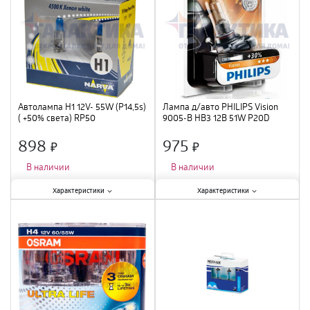
Диаметр
:
9 мм
;
Автолампа H1 12V- 55W (P14,5s)
Лампа д/авто PHILIPS Vision
( +50% света) RP50
9005-B HB3 12В 51W P20D
(п.уп.2шт.)NARVA
898
975
×
×
В наличии
В наличии
Характеристики:
Характеристики:
Характеристики
Характеристики
Мощность лампы
:
55 Вт
;
Мощность лампы
:
51 Вт
;
Вид
:
галогенная
;
Вид
:
галогенная
;