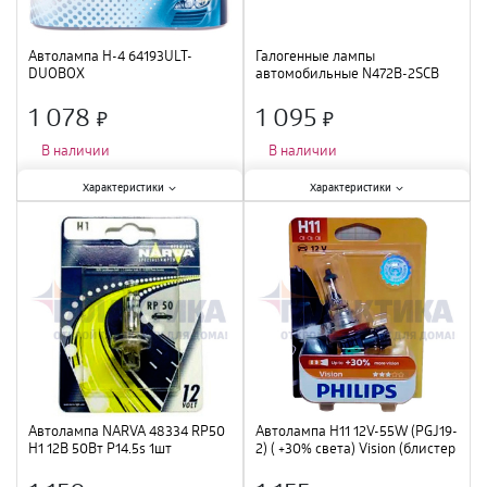
Автолампа H-4 64193ULT-
Галогенные лампы
DUOBOX
автомобильные N472B-2SCB
60/55W12VP43T10X2BOX4MOSRAM
H4 60/55W 12V P43T 10X2 1A
NEOLX
1 078
1 095
×
×
В наличии
В наличии
Характеристики:
Характеристики:
Характеристики
Характеристики
Мощность лампы
:
60 Вт
;
Мощность лампы
:
68 Вт
;
Вид
:
галогенная
;
Вид
:
галогенная
;
Длина
:
87 мм
;
Диаметр
:
17 мм
;
Автолампа NARVA 48334 RP50
Автолампа H11 12V-55W (PGJ19-
H1 12В 50Вт P14.5s 1шт
2) ( +30% света) Vision (блистер
1шт.)PHILIPS