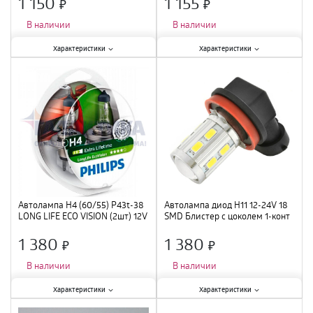
1 150
1 155
×
×
В наличии
В наличии
Характеристики:
Характеристики:
Характеристики
Характеристики
Мощность лампы
:
50 В
;
Мощность лампы
:
55 Вт
;
Вид
:
галогенная
;
Вид
:
галогенная
;
Автолампа H4 (60/55) P43t-38
Автолампа диод H11 12-24V 18
LONG LIFE ECO VISION (2шт) 12V
SMD Блистер с цоколем 1-конт
PHILIPS /1/5 NEW
Белая SKYWAY компл. 2 шт.
Ближний, дальний
1 380
1 380
×
×
В наличии
В наличии
Характеристики:
Характеристики:
Характеристики
Характеристики
Мощность лампы
:
60 Вт
;
Мощность лампы
:
55 Вт
;