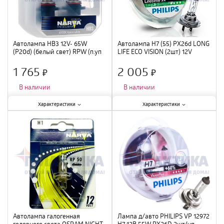
Автолампа HB3 12V- 65W
Автолампа H7 (55) PX26d LONG
(P20d) (белый свет) RPW (п.уп
LIFE ECO VISION (2шт) 12V
2шт)NARVA
PHILIPS /1/5 NEW
1 765
2 005
×
×
В наличии
В наличии
Характеристики:
Характеристики:
Характеристики
Характеристики
Мощность лампы
:
65 Вт
;
Мощность лампы
:
55 Вт
;
Вид
:
галогенная
;
Вид
:
галогенная
;
Автолампа галогенная
Лампа д/авто PHILIPS VP 12972
головного света OSRAM NIGHT
H7 12В 55W PX26D 2шт/уп