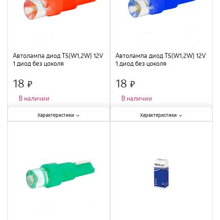
Автолампа диод T5(W1,2W) 12V
Автолампа диод T5(W1,2W) 12V
1 диод без цоколя
1 диод без цоколя
18
18
×
×
В наличии
В наличии
Характеристики:
Характеристики:
Характеристики
Характеристики
Тип цоколя
:
W1,2W
;
Тип цоколя
:
W1,2W
;
Вид
:
светодиодная
;
Вид
:
светодиодная
;
Мощность лампы
:
2 Вт
;
Мощность лампы
:
2 Вт
;
Цвет
:
белый
;
Цвет
:
белый
;