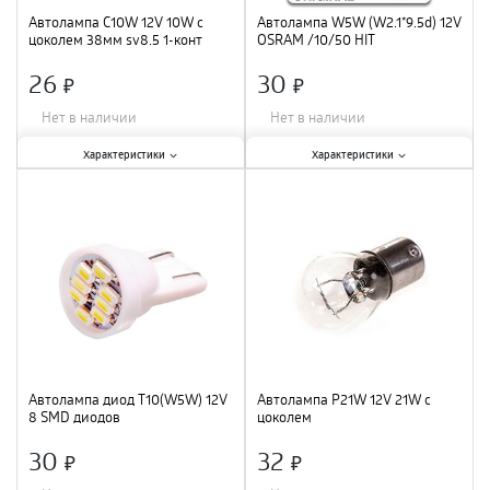
Автолампа C10W 12V 10W с
Автолампа W5W (W2.1*9.5d) 12V
цоколем 38мм sv8.5 1-конт
OSRAM /10/50 HIT
26
30
×
×
Нет в наличии
Нет в наличии
Характеристики:
Характеристики:
Характеристики
Характеристики
Тип цоколя
:
C10W
;
Тип цоколя
:
W2.1*9.5d
;
Вид
:
галогенная
;
Мощность лампы
:
5 Вт
;
Мощность лампы
:
10 Вт
;
Цвет
:
белый
;
Цвет
:
белый
;
Автолампа диод T10(W5W) 12V
Автолампа P21W 12V 21W c
8 SMD диодов
цоколем
30
32
×
×