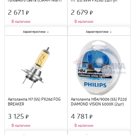
BREAKER LASER H1 2 шт OSRAM
2 671
2 679
×
×
В наличии
В наличии
Характеристики:
Характеристики:
Характеристики
Характеристики
Мощность лампы
:
55 Вт
;
Мощность лампы
:
55 Вт
;
Вид
:
галогенная
;
Вид
:
галогенная
;
Автолампа H7 (55) PX26d FOG
Автолампа HB4/9006 (55) P22d
BREAKER
DIAMOND VISION 5000K (2шт)
12V PHILIPS /1/5
3 125
4 781
×
×
В наличии
В наличии