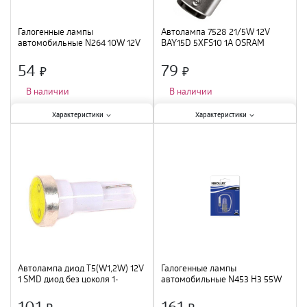
Галогенные лампы
Автолампа 7528 21/5W 12V
автомобильные N264 10W 12V
BAY15D 5XFS10 1A OSRAM
SV8.5-8 5XFS10 NEOLX
54
79
×
×
В наличии
В наличии
Характеристики:
Характеристики:
Характеристики
Характеристики
Вид
:
галогенная
;
Тип цоколя
:
BAY15D
;
Мощность лампы
:
10 Вт
;
Мощность лампы
:
21 Вт
;
Длина
:
41 мм
;
Цвет
:
белый
;
Диаметр
:
11 мм
;
Автолампа диод T5(W1,2W) 12V
Галогенные лампы
1 SMD диод без цоколя 1-
автомобильные N453 H3 55W
контактная Белая SKYWAY
12V PK22S 10X10X1 NEOLX
Панель min10
101
161