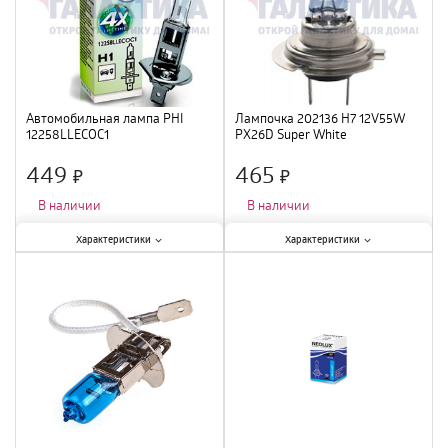
Автомобильная лампа PHI
Лампочка 202136 H7 12V55W
12258LLECOC1
PX26D Super White
449
465
×
×
В наличии
В наличии
Характеристики:
Характеристики:
Характеристики
Характеристики
Мощность лампы
:
55 Вт
;
Мощность лампы
:
55 Вт
;
Вид
:
галогенная
;
Вид
:
галогенная
;