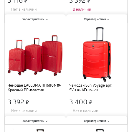
×
×
Нет в наличии
В наличии
Характеристики:
Характеристики:
Характеристики
Характеристики
Тип
:
сумка
;
Тип
:
чемодан
;
Цвет
:
коричневый
;
Цвет
:
голубой
;
Размер
:
S
;
Материал
:
полиэстер
;
Чемодан LACCOMA ПП6801-19-
Чемодан Sun Voyage арт.
Красный PP-пластик
SV036-AF079-20
3 392
3 400
×
×
Нет в наличии
Нет в наличии
Характеристики:
Характеристики:
Характеристики
Характеристики
Тип
:
чемодан
;
Цвет
:
алый
;