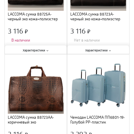
LACCOMA сумка 88725A-
LACCOMA сумка 88723A-
черный эко кожа+полиэстер
черный эко кожа+полиэстер
полиэстр
полиэстр
3 116
3 116
×
×
В наличии
Нет в наличии
Характеристики:
Характеристики:
Характеристики
Характеристики
Тип
:
сумка
;
Тип
:
сумка
;
Цвет
:
черный
;
Цвет
:
черный
;
LACCOMA сумка 88723AA-
Чемодан LACCOMA ПП6801-19-
коричневый эко
Голубой PP-пластик
кожа+полиэстер полиэстр
3 116
3 392