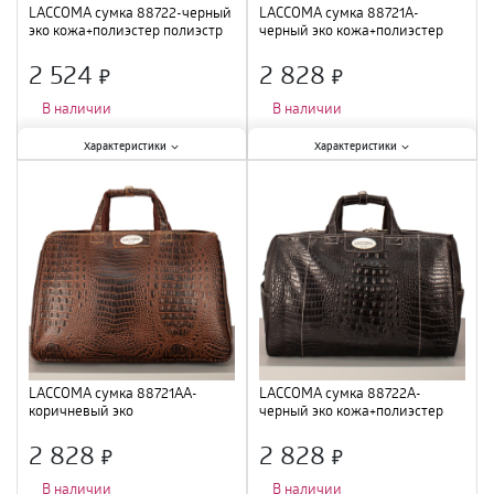
LACCOMA сумка 88722-черный
LACCOMA сумка 88721A-
эко кожа+полиэстер полиэстр
черный эко кожа+полиэстер
полиэстр
2 524
2 828
×
×
В наличии
В наличии
Характеристики:
Характеристики:
Характеристики
Характеристики
Тип
:
сумка
;
Тип
:
сумка
;
Цвет
:
черный
;
Цвет
:
черный
;
LACCOMA сумка 88721AA-
LACCOMA сумка 88722A-
коричневый эко
черный эко кожа+полиэстер
кожа+полиэстер полиэстр
полиэстр
2 828
2 828
×
×
В наличии
В наличии