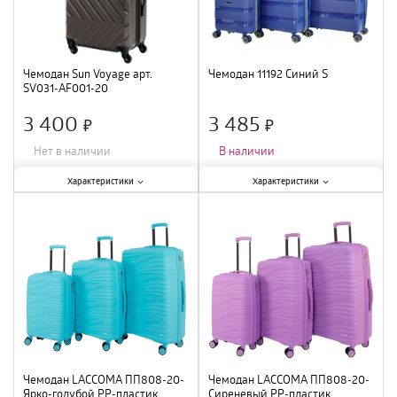
Чемодан Sun Voyage арт.
Чемодан 11192 Синий S
SV031-АF001-20
3 400
3 485
×
×
Нет в наличии
В наличии
Характеристики:
Характеристики:
Характеристики
Характеристики
Тип
:
чемодан
;
Тип
:
чемодан
;
Цвет
:
черный
;
Ширина
:
34 см
;
Размер
:
S
;
Материал
:
полипропилен
;
Материал
:
ABS-пластик
;
Высота
:
52 см
;
Цвет
:
синий
;
Вес
:
2,7 кг
;
Глубина
:
20 см
;
Чемодан LACCOMA ПП808-20-
Чемодан LACCOMA ПП808-20-
Ярко-голубой PP-пластик
Сиреневый PP-пластик