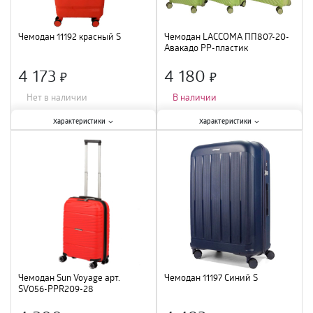
Чемодан 11192 красный S
Чемодан LACCOMA ПП807-20-
Авакадо PP-пластик
4 173
4 180
×
×
Нет в наличии
В наличии
Характеристики:
Характеристики:
Характеристики
Характеристики
Тип
:
чемодан
;
Тип
:
чемодан
;
Ширина
:
31 см
;
Размер
:
S
;
Высота
:
50 см
;
Цвет
:
авокадо
;
Материал
:
ABS-пластик
;
Материал
:
полиэстер
;
Цвет
:
красный
;
Глубина
:
20 см
;
Чемодан Sun Voyage арт.
Чемодан 11197 Синий S
SV056-РРR209-28