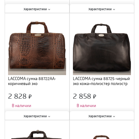
Характеристики:
Характеристики:
Характеристики
Характеристики
Тип
:
сумка
;
Тип
:
сумка
;
Цвет
:
коричневый
;
Цвет
:
черный
;
LACCOMA сумка 88722AA-
LACCOMA сумка 88725-черный
коричневый эко
эко кожа+полиэстер полиэстр
кожа+полиэстер полиэстр
2 828
2 858
×
×
В наличии
В наличии
Характеристики:
Характеристики:
Характеристики
Характеристики
Тип
:
сумка
;
Тип
:
сумка
;
Цвет
:
коричневый
;
Цвет
:
черный
;