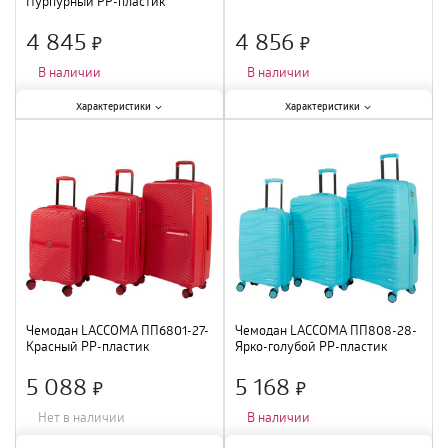
Пурпурный PP-пластик
4 845
4 856
×
×
В наличии
В наличии
Характеристики:
Характеристики:
Характеристики
Характеристики
Тип
:
чемодан
;
Тип
:
чемодан
;
Размер
:
M
;
Цвет
:
коричневый
;
Цвет
:
пурпурный
;
Размер
:
S
;
Материал
:
полиэстер
;
Материал
:
пластик
;
Чемодан LACCOMA ПП6801-27-
Чемодан LACCOMA ПП808-28-
Красный PP-пластик
Ярко-голубой PP-пластик
5 088
5 168
×
×
Нет в наличии
В наличии