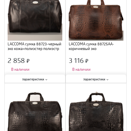
LACCOMA сумка 88723-черный
LACCOMA сумка 88725AA-
эко кожа+полиэстер полиэстр
коричневый эко
кожа+полиэстер полиэстр
2 858
3 116
×
×
В наличии
В наличии
Характеристики:
Характеристики:
Характеристики
Характеристики
Тип
:
сумка
;
Тип
:
сумка
;
Цвет
:
черный
;
Цвет
:
коричневый
;