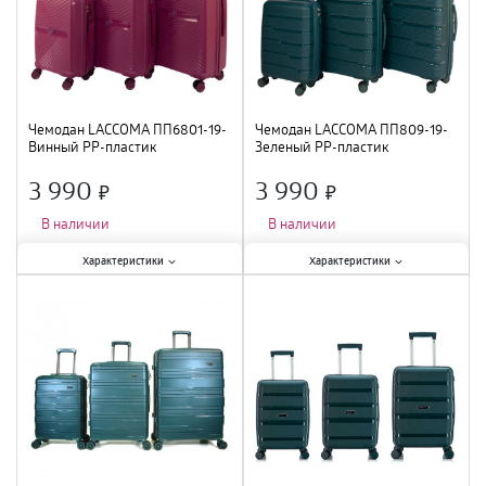
Чемодан LACCOMA ПП6801-19-
Чемодан LACCOMA ПП809-19-
Винный PP-пластик
Зеленый PP-пластик
3 990
3 990
×
×
В наличии
В наличии
Характеристики:
Характеристики:
Характеристики
Характеристики
Тип
:
чемодан
;
Тип
:
чемодан
;
Размер
:
S
;
Размер
:
S
;
Цвет
:
винный
;
Цвет
:
зеленый
;
Материал
:
полиэстер
;
Материал
:
полиэстер
;