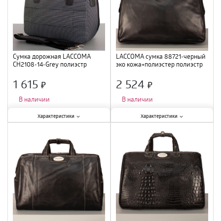
Сумка дорожная LACCOMA
LACCOMA сумка 88721-черный
CH2108-14-Grey полиэстр
эко кожа+полиэстер полиэстр
1 615
2 524
×
×
В наличии
В наличии
Характеристики:
Характеристики:
Характеристики
Характеристики
Тип
:
сумка
;
Тип
:
сумка
;
Цвет
:
серый
;
Цвет
:
черный
;
Размер
:
XS
;
Материал
:
полиэстер
;