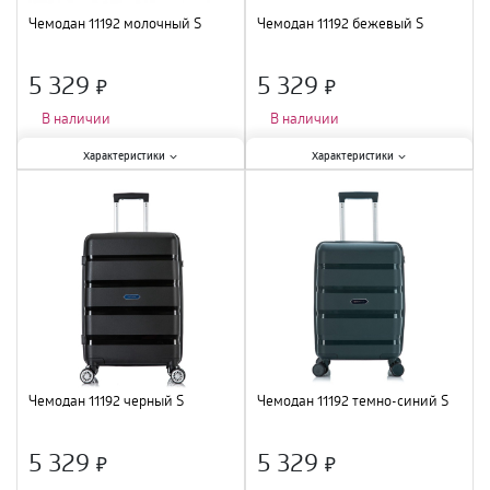
Чемодан 11192 молочный S
Чемодан 11192 бежевый S
5 329
5 329
×
×
В наличии
В наличии
Характеристики:
Характеристики:
Характеристики
Характеристики
Тип
:
чемодан
;
Тип
:
чемодан
;
Цвет
:
молочный
;
Цвет
:
бежевый
;
Размер
:
S
;
Размер
:
S
;
Материал
:
пластик
;
Материал
:
пластик
;
Чемодан 11192 черный S
Чемодан 11192 темно-синий S
5 329
5 329