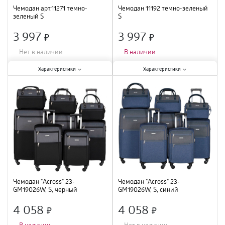
Чемодан арт.11271 темно-
Чемодан 11192 темно-зеленый
зеленый S
S
3 997
3 997
×
×
Нет в наличии
В наличии
Характеристики:
Характеристики:
Характеристики
Характеристики
Тип
:
чемодан
;
Тип
:
чемодан
;
Размер
:
S
;
Размер
:
S
;
Материал
:
пластик
;
Материал
:
пластик
;
Цвет
:
темно-зеленый
;
Цвет
:
темно-зеленый
;
Чемодан "Across" 23-
Чемодан "Across" 23-
GM19026W, S, черный
GM19026W, S, синий
4 058
4 058
×
×