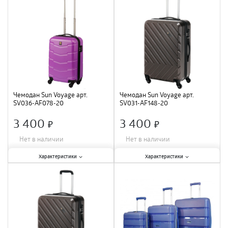
Размер
:
S
;
Тип
:
чемодан
;
Цвет
:
красный
;
Размер
:
S
;
Материал
:
полиэстер
;
Материал
:
ABS-пластик
;
Чемодан Sun Voyage арт.
Чемодан Sun Voyage арт.
SV036-AF078-20
SV031-АF148-20
3 400
3 400
×
×
Нет в наличии
Нет в наличии
Характеристики:
Характеристики:
Характеристики
Характеристики
Тип
:
чемодан
;
Тип
:
чемодан
;
Размер
:
S
;
Цвет
:
коричневый
;
Материал
:
ABS-пластик
;
Размер
:
S
;
Цвет
:
фиолетовый
;
Материал
:
ABS-пластик
;