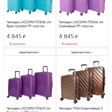
Чемодан LACCOMA ПП808-24-
Чемодан LACCOMA ПП808-24-
Ярко-голубой PP-пластик
Сиреневый PP-пластик
4 845
4 845
×
×
В наличии
В наличии
Характеристики:
Характеристики:
Характеристики
Характеристики
Тип
:
чемодан
;
Тип
:
чемодан
;
Цвет
:
ярко-голубой
;
Размер
:
M
;
Размер
:
M
;
Цвет
:
сиреневый
;
Материал
:
полиэстер
;
Материал
:
полиэстер
;
Чемодан LACCOMA ПП807-24-
Чемодан 77061 Коричневый S