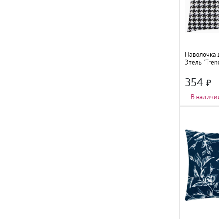
Наволочка 
Этель "Tren
черный, 10
354
В наличи
Ширина
:
43 см
;
Длина
:
43 см
;
Состав
:
полиэст
Цвет
:
черный
;