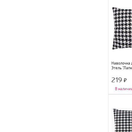
Наволочка 
Этель "Лапк
9608631
219
В наличи
Длина
:
40 см
;
Цвет
:
мультико
Состав
:
полиэст
Ширина
:
40 см
;