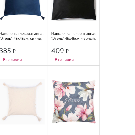
Наволочка декоративная
Наволочка декоративная
"Этель", 45х45см, синий,
"Этель" 45х45см, черный,
9714595
велюр, 9656458
385
409
В наличии
В наличии
Длина
:
45 см
;
Длина
:
45 см
;
Ширина
:
45 см
;
Ширина
:
45 см
;
Состав
:
полиэстер
;
Состав
:
велюр
;
Цвет
:
синий
;
Цвет
:
черный
;