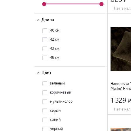
Нет в на
Длина
:
45 см
;
Ширина
:
45 см
;
Длина
Цвет
:
бежевый
;
40 см
42 см
43 см
45 см
Цвет
зеленый
Наволочка "
Marko" Рича
коричневый
кофе, Нав-
1 329
мультиколор
Нет в на
серый
Длина
:
45 см
;
Ширина
:
45 см
;
синий
Состав
:
вискоза
Цвет
:
кофе
;
черный