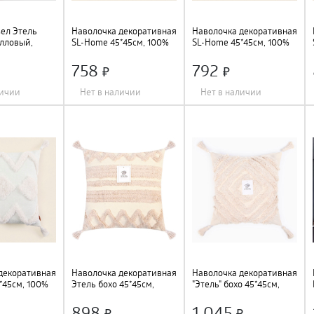
ел Этель
Наволочка декоративная
Наволочка декоративная
алловый,
SL-Home 45*45см, 100%
SL-Home 45*45см, 100%
517
хлопок, 10087865
хлопок, 10087863
758
792
личии
Нет в наличии
Нет в наличии
Длина
:
45 см
;
Длина
:
45 см
;
Ширина
:
45 см
;
Ширина
:
45 см
;
Цвет
:
бежевый
;
Цвет
:
бежевый
;
ый
;
декоративная
Наволочка декоративная
Наволочка декоративная
*45см, 100%
Этель бохо 45*45см,
"Этель" бохо 45*45см,
87861
молочный, 100% хлопок,
молочный, 100% хлопок,
9691608
9656448
898
1 045