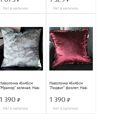
Нет в наличии
Нет в наличии
Длина
:
45 см
;
Длина
:
45 см
;
Ширина
:
45 см
;
Ширина
:
45 см
;
Состав
:
вискоза 100%
;
Состав
:
вискоза 100%
;
Цвет
:
коричневый
;
Цвет
:
шоколад
;
Наволочка 45х45см
Наволочка 45х45см
"Мрамор" зеленая, Нав-
"Людвиг" фиолет, Нав-
Мз-45х45
Лф-45х45
1 390
1 390
Нет в наличии
Нет в наличии
Длина
:
45 см
;
Длина
:
45 см
;
Ширина
:
45 см
;
Ширина
:
45 см
;
Состав
:
вискоза 100%
;
Состав
:
вискоза 100%
;
Цвет
:
зеленый
;
Цвет
:
фиолетовый
;