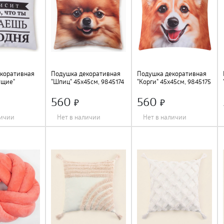
коративная
Подушка декоративная
Подушка декоративная
ущие"
"Шпиц" 45х45см, 9845174
"Корги" 45х45см, 9845175
абардин,
560
560
личии
Нет в наличии
Нет в наличии
Длина
:
45 см
;
Длина
:
45 см
;
лор
;
Ширина
:
45 см
;
Ширина
:
45 см
;
ер
;
Цвет
:
мультиколор
;
Цвет
:
мультиколор
;
Состав
:
полиэстер
;
Состав
:
полиэстер
;