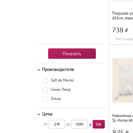
Подушка-уз
d33см, кор
велюр 7696
738
Нет в на
Ширина
:
33 см
;
Длина
:
33 см
;
Показать
Состав
:
велюр
;
Цвет
:
кораллов
Производители
Sofi de Marko
Сима-Ленд
Этель
Цена
Наволочка 
SL-Home 45
от
до
OK
хлопок, 100
825