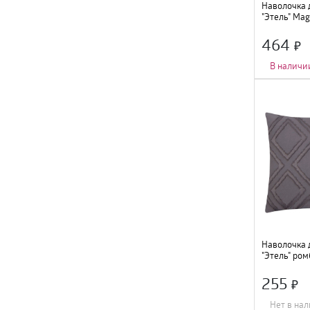
Наволочка 
"Этель" Mag
40х40см, с
хлопок, 93
464
В наличи
Длина
:
40 см
;
Состав
:
хлопок
;
Цвет
:
синий
;
Ширина
:
40 см
;
Наволочка 
"Этель" ром
серый, 966
255
Нет в на