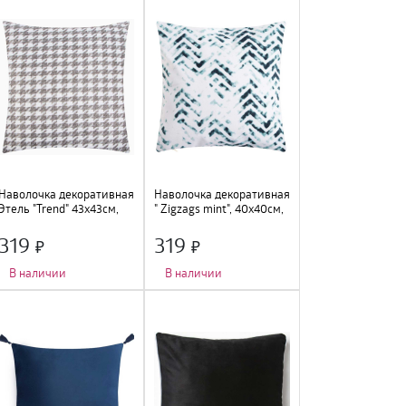
Наволочка декоративная
Наволочка декоративная
Этель "Trend" 43х43см,
" Zigzags mint", 40х40см,
серый, 10086119
хлопок, 5084349
319
319
В наличии
В наличии
Ширина
:
43 см
;
Длина
:
40 см
;
Длина
:
43 см
;
Цвет
:
мультиколор
;
Цвет
:
серый
;
Состав
:
хлопок
;
Состав
:
полиэстер
;
Ширина
:
40 см
;