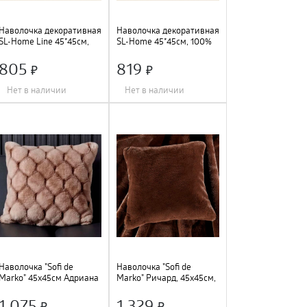
Наволочка декоративная
Наволочка декоративная
SL-Home Line 45*45см,
SL-Home 45*45см, 100%
цв. серый, 100% хлопок
хлопок, 10087862
,10087868
805
819
Нет в наличии
Нет в наличии
Длина
:
45 см
;
Длина
:
45 см
;
Ширина
:
45 см
;
Ширина
:
45 см
;
Цвет
:
св.серый
;
Цвет
:
бежевый
;
Наволочка "Sofi de
Наволочка "Sofi de
Marko" 45х45см Адриана
Marko" Ричард, 45х45см,
№5, Нав-Ад5-45х45
шоколад, Нав-Р8ш-45х45
1 075
1 329