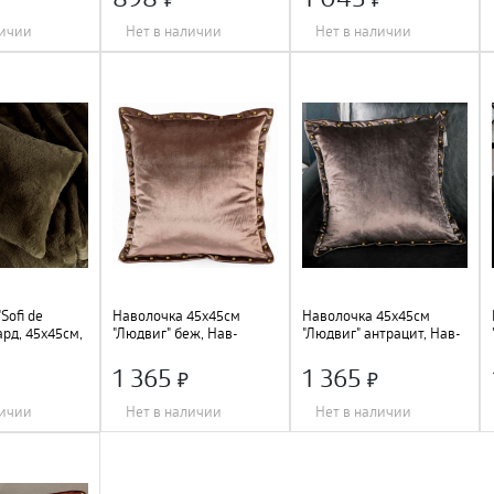
личии
Нет в наличии
Нет в наличии
Длина
:
45 см
;
Длина
:
45 см
;
Ширина
:
45 см
;
Ширина
:
45 см
;
Цвет
:
молочный
;
Цвет
:
молочный
;
Sofi de
Наволочка 45х45см
Наволочка 45х45см
рд, 45х45см,
"Людвиг" беж, Нав-
"Людвиг" антрацит, Нав-
Р5к-45х45
Лб-45х45
Лан-45х45
1 365
1 365
личии
Нет в наличии
Нет в наличии
Длина
:
45 см
;
Длина
:
45 см
;
Ширина
:
45 см
;
Ширина
:
45 см
;
 100%
;
Состав
:
вискоза 100%
;
Цвет
:
антрацит
;
Цвет
:
бежевый
;
Состав
:
вискоза 100%
;