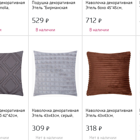
декоративная
Подушка декоративная
Наволочка декоративная
nolia,
Этель "Бирманская
Этель бохо 45*45см,
иний, 100%
кошка" 40х40см,
молочный, 100% хлопок,
08535
габардин, 10318105
9691606
529
712
и
В наличии
В наличии
Длина
:
40 см
;
Длина
:
45 см
;
Цвет
:
мультиколор
;
Ширина
:
45 см
;
Состав
:
полиэстер
;
Цвет
:
молочный
;
Ширина
:
40 см
;
декоративная
Наволочка декоративная
Наволочка декоративная
б 42*42см,
Этель 43х43см, серый,
Этель 43х43см,
7766
10086124
коричневый, 7907776
309
318
личии
Нет в наличии
Нет в наличии