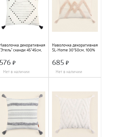
Наволочка декоративная
Наволочка декоративная
"Этель" сканди 45*45см,
SL-Home 30*50см, 100%
черный, 9667784
хлопок, 10087867
576
685
Нет в наличии
Нет в наличии
Длина
:
45 см
;
Длина
:
45 см
;
Ширина
:
45 см
;
Ширина
:
45 см
;
Цвет
:
черно/белый
;
Цвет
:
бежевый
;