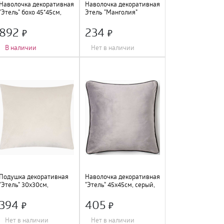
Наволочка декоративная
Наволочка декоративная
"Этель" бохо 45*45см,
Этель "Манголия"
молочный, 100% хлопок ,
40х40см, 7937192
9656445
892
234
В наличии
Нет в наличии
Длина
:
45 см
;
Длина
:
40 см
;
Ширина
:
45 см
;
Цвет
:
мультиколор
;
Цвет
:
молочный
;
Состав
:
полиэстер
;
Ширина
:
40 см
;
Подушка декоративная
Наволочка декоративная
"Этель" 30х30см,
"Этель" 45х45см, серый,
молочный, велюр,
велюр, 9656460
9849750
394
405
Нет в наличии
Нет в наличии