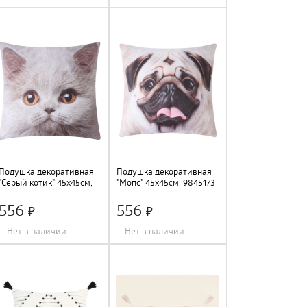
Длина
:
30 см
;
Длина
:
45 см
;
Ширина
:
30 см
;
Ширина
:
45 см
;
Состав
:
полиэстер
;
Цвет
:
серый
;
Цвет
:
молочный
;
Состав
:
велюр
;
Подушка декоративная
Подушка декоративная
"Серый котик" 45х45см,
"Мопс" 45х45см, 9845173
9845169
556
556
Нет в наличии
Нет в наличии
Длина
:
45 см
;
Длина
:
45 см
;
Ширина
:
45 см
;
Ширина
:
45 см
;
Цвет
:
мультиколор
;
Цвет
:
мультиколор
;
Состав
:
полиэстер
;
Состав
:
полиэстер
;