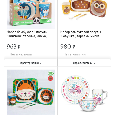
Набор бамбуковой посуды
Набор бамбуковой посуды
"Пингвин", тарелка, миска,
"Совушка", тарелка, миска,
стакан, приборы, 5 предметов
стакан, приборы, 5 пр. 4611373
4482560
963
980
×
×
Нет в наличии
Нет в наличии
Характеристики:
Характеристики:
Характеристики
Характеристики
Количество предметов в наборе
:
Количество предметов в наборе
:
5 шт.
;
5 шт.
;
Материал
:
бамбук
;
Материал
:
бамбук
;