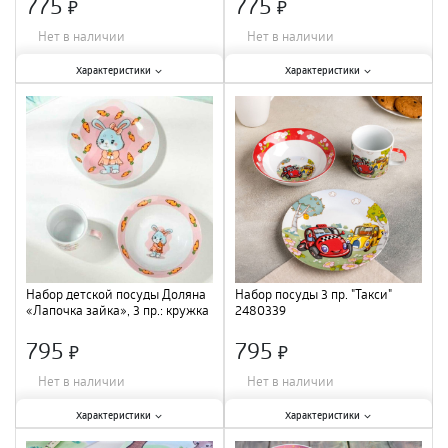
775
775
×
×
Нет в наличии
Нет в наличии
Характеристики:
Характеристики:
Характеристики
Характеристики
Количество предметов в наборе
:
Количество предметов в наборе
:
3 шт.
;
3 шт.
;
Материал
:
керамика
;
Материал
:
керамика
;
Набор детской посуды Доляна
Набор посуды 3 пр. "Такси"
«Лапочка зайка», 3 пр.: кружка
2480339
230 мл, миска 400 мл, тарелка
18 см 9438
795
795
×
×
Нет в наличии
Нет в наличии
Характеристики:
Характеристики:
Характеристики
Характеристики
Количество предметов в наборе
:
Количество предметов в наборе
: