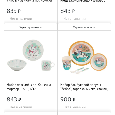
«Милый зайка», 3 пр.: кружка
Медвежонок-гонщик фарфор
230 мл, миска 400 мл, тарелка
3-691, 1/12
18 см 9438009
835
843
×
×
Нет в наличии
Нет в наличии
Характеристики:
Характеристики:
Характеристики
Характеристики
Количество предметов в наборе
:
Материал
:
фарфор
;
3 шт.
;
Количество предметов в наборе
:
Материал
:
керамика
;
3 шт.
;
Набор детский 3 пр. Кошечка
Набор бамбуковой посуды
фарфор 3-655, 1/12
"Зебра", тарелка, миска, стакан,
приборы, 5 пр. 4611369
843
900
×
×
Нет в наличии
Нет в наличии