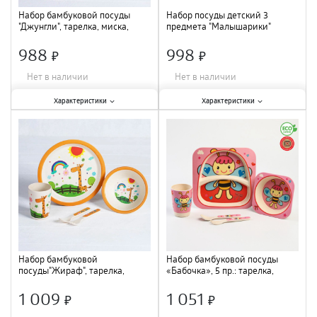
Набор бамбуковой посуды
Набор посуды детский 3
"Джунгли", тарелка, миска,
предмета "Малышарики"
стакан, приборы, 5 предметов
5398186
3860790
988
998
×
×
Нет в наличии
Нет в наличии
Характеристики:
Характеристики:
Характеристики
Характеристики
Количество предметов в наборе
:
Количество предметов в наборе
:
5 шт.
;
3 шт.
;
Материал
:
бамбук
;
Материал
:
стекло
;
Набор бамбуковой
Набор бамбуковой посуды
посуды"Жираф", тарелка,
«Бабочка», 5 пр.: тарелка,
миска, стакан, приборы, 5
миска, стакан, вилка, ложка
предметов 3860789
4780236
1 009
1 051