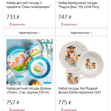
Набор детской посуды 3
Набор бамбуковой посуды
предмета "Совы тинейджеры"
"Радуга Деш", My Little Pony
Hasbro 5пр. 6886165
733
747
×
×
В наличии
В наличии
Характеристики:
Характеристики:
Характеристики
Характеристики
Количество предметов в наборе
:
Количество предметов в наборе
:
3 шт.
;
5 шт.
;
Материал
:
керамика
;
Материал
:
бамбук
;
Набор детской посуды Доляна
Набор посуды 3пр Мудрый
«Пони», 3 пр.: кружка 230 мл,
филин Daniks керамика C837,
миска 400 мл, тарелка 18 см
453800 /12
1113409
757
775
×
×
В наличии
В наличии