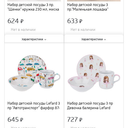
Набор детской посуды 3 пр.
Набор детской посуды 3
"Щенки" кружка 230 мл, миска
пр."Маленькая лошадка"
400 мл, тарелка Доляна
кружка 250 мл, миска 400 мл,
5034584
тарелка 18 см 4311505
624
633
×
×
Нет в наличии
Нет в наличии
Характеристики:
Характеристики:
Характеристики
Характеристики
Количество предметов в наборе
:
Количество предметов в наборе
:
3 шт.
;
3 шт.
;
Размер
:
230 мл, 400 мл
;
Размер
:
18 см
;
Материал
:
керамика
;
Материал
:
керамика
;
Объем
:
250 мл/400 мл
;
Набор детской посуды Lefard 3
Набор детской посуды 3 пр
пр "Автотранспорт" фарфор 87-
Девочка балерина Lefard
275 /12
фарфор 87-274 /12
645
727
×
×