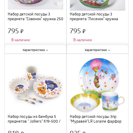
Набор детской посуды 3
Набор детской посуды 3
предмета "Совенок" кружка 250
предмета "Лисенок" кружка
мл, миска 400 мл, тарелка 18
250 мл, миска 400 мл, тарелка
см 3850493
18 см 3850487
795
795
×
×
В наличии
В наличии
Характеристики:
Характеристики:
Характеристики
Характеристики
Количество предметов в наборе
:
Количество предметов в наборе
:
3 шт.
;
3 шт.
;
Размер
:
18 см
;
Размер
:
18 см
;
Материал
:
керамика
;
Материал
:
керамика
;
Объем
:
250 мл/400 мл
;
Объем
:
250 мл/400 мл
;
Набор посуды из бамбука 5
Набор детской посуды 3пр
предметов " Jolliers" K19-500 /
"Муравей"LR Loraine фарфор
12
29943 /12
818
935