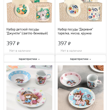
Набор детской посуды
Набор посуды "Деревня"
"Джунгли" (светло-бежевый)
тарелка, миска, кружка
пластик 221153125/01 /4
(светло-бежевый) IDILAND
221141825/01 /4
397
397
×
×
Нет в наличии
Нет в наличии
Характеристики:
Характеристики:
Характеристики
Характеристики
Количество предметов в наборе
:
Количество предметов в наборе
:
3 шт.
;
3 шт.
;
Материал
:
пластик
;
Материал
:
пластик
;