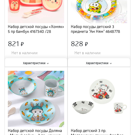
Набор детской посуды «Хомяк»
Набор посуды детский 3
5 пр бамбук 4167340 /28
предмета "Ам Ням" 4648778
821
828
×
×
Нет в наличии
Нет в наличии
Характеристики:
Характеристики:
Характеристики
Характеристики
Количество предметов в наборе
:
Количество предметов в наборе
:
5 шт.
;
3 шт.
;
Материал
:
бамбук
;
Материал
:
стекло
;
Набор детской посуды Доляна
Набор детский 3 пр.