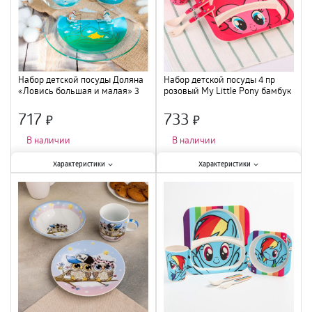
Набор детской посуды Доляна
Набор детской посуды 4 пр
«Ловись большая и малая» 3
розовый My Little Pony бамбук
пр. стекло 7337130
9849516 /36
717
733
×
×
В наличии
В наличии
Характеристики:
Характеристики:
Характеристики
Характеристики
Количество предметов в наборе
:
Количество предметов в наборе
:
3 шт.
;
4 шт.
;
Материал
:
стекло
;
Материал
:
бамбук
;