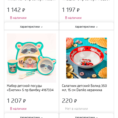
/28
/28
1 142
1 197
×
×
В наличии
В наличии
Характеристики:
Характеристики:
Характеристики
Характеристики
Количество предметов в наборе
:
Количество предметов в наборе
:
5 шт.
;
5 шт.
;
Материал
:
бамбук
;
Материал
:
бамбук
;
Набор детской посуды
Салатник детский Болид 350
«Енотик» 5 пр бамбку 4167334
мл, 15 см Daniks керамика
457969
1 207
220
×
×
В наличии
Нет в наличии
Характеристики:
Характеристики:
Характеристики
Характеристики