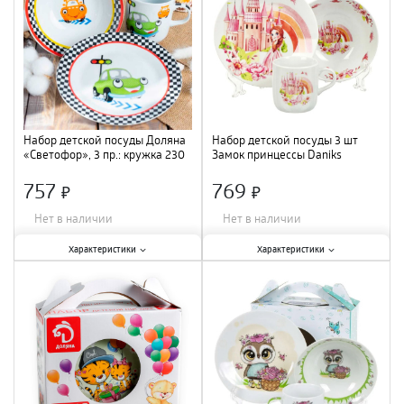
Материал
:
керамика
;
Набор детской посуды Доляна
Набор детской посуды 3 шт
«Светофор», 3 пр.: кружка 230
Замок принцессы Daniks
мл, миска 400 мл, тарелка 18
керамика 435313
см 1113405
757
769
×
×
Нет в наличии
Нет в наличии
Характеристики:
Характеристики:
Характеристики
Характеристики
Количество предметов в наборе
:
Количество предметов в наборе
:
3 шт.
;
3 шт.
;
Материал
:
керамика
;
Материал
:
керамика
;