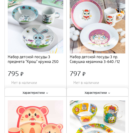
3 шт.
;
3 шт.
;
Материал
:
керамика
;
Материал
:
керамика
;
Набор детской посуды 3
Набор детской посуды 3 пр.
предмета "Крош" кружка 250
Совушка керамика 3-640 /12
мл, миска 400 мл, тарелка 18
см 3850486
795
797
×
×
Нет в наличии
Нет в наличии
Характеристики:
Характеристики:
Характеристики
Характеристики
Количество предметов в наборе
:
Количество предметов в наборе
:
3 шт.
;
3 шт.
;
Размер
:
18 см
;
Материал
:
керамика
;
Материал
:
керамика
;
Объем
:
250 мл/400 мл
;