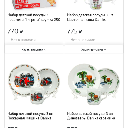
Набор детской посуды 3
Набор детская посуды 3 шт
предмета "Тигрята" кружка 250
Цветочная сова Daniks
мл, миска 400 мл, тарелка 18
керамика 350704
см
770
775
×
×
Нет в наличии
Нет в наличии
Характеристики:
Характеристики:
Характеристики
Характеристики
Количество предметов в наборе
:
Количество предметов в наборе
:
3 шт.
;
3 шт.
;
Материал
:
керамика
;
Материал
:
керамика
;
Набор детской посуды 3 шт
Набор детской посуды 3 шт
Пожарная машина Daniks
Динозавры Daniks керамика
керамика 435311
435312