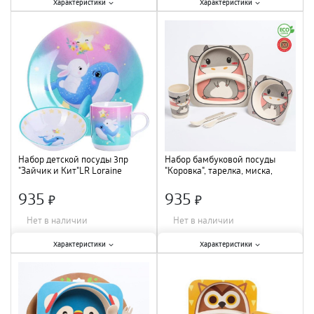
Характеристики:
Характеристики:
Характеристики
Характеристики
Материал
:
фарфор
;
Количество предметов в наборе
:
Количество предметов в наборе
:
5 шт.
;
3 шт.
;
Материал
:
бамбук
;
Набор детской посуды 3пр
Набор бамбуковой посуды
"Зайчик и Кит"LR Loraine
"Коровка", тарелка, миска,
фарфор 31437 /12
стакан, приборы, 5 пр. Крошка
Я 4482565
935
935
×
×
Нет в наличии
Нет в наличии
Характеристики:
Характеристики:
Характеристики
Характеристики
Материал
:
фарфор
;
Количество предметов в наборе
:
Количество предметов в наборе
:
5 шт.
;
3 шт.
;
Материал
:
бамбук
;