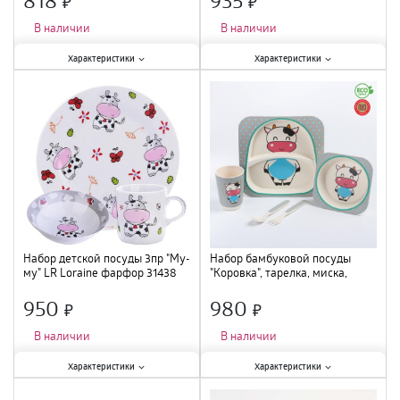
×
×
В наличии
В наличии
Характеристики:
Характеристики:
Характеристики
Характеристики
Количество предметов в наборе
:
Материал
:
фарфор
;
5 шт.
;
Количество предметов в наборе
:
Материал
:
бамбук
;
3 шт.
;
Набор детской посуды 3пр "Му-
Набор бамбуковой посуды
му" LR Loraine фарфор 31438
"Коровка", тарелка, миска,
/12
стакан, приборы, 5 предметов
4611371
950
980
×
×
В наличии
В наличии
Характеристики:
Характеристики:
Характеристики
Характеристики
Материал
:
фарфор
;
Количество предметов в наборе
: