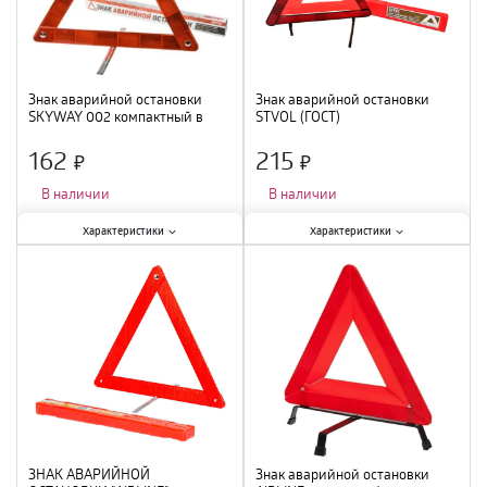
Знак аварийной остановки
Знак аварийной остановки
SKYWAY 002 компактный в
STVOL (ГОСТ)
коробке
162
215
×
×
В наличии
В наличии
Характеристики:
Характеристики:
Характеристики
Характеристики
Гибкость
:
нет
;
Гибкость
:
нет
;
Материал
:
металл
;
Цвет
:
красный
;
Цвет
:
красный
;
ЗНАК АВАРИЙНОЙ
Знак аварийной остановки