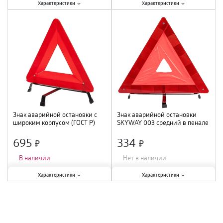
Характеристики:
Характеристики:
Характеристики
Характеристики
Гибкость
:
нет
;
Гибкость
:
да
;
Материал
:
металл
;
Цвет
:
ярко-оранжевый
;
Цвет
:
красный
;
Знак аварийной остановки с
Знак аварийной остановки
широким корпусом (ГОСТ Р)
SKYWAY 003 средний в пенале
(AT-04)
695
334
×
×
В наличии
Нет в наличии
Характеристики:
Характеристики:
Характеристики
Характеристики
Гибкость
:
нет
;
Гибкость
:
нет
;
Материал
:
металл
;
Материал
:
металл
;
Цвет
:
красный
;
Цвет
:
красный
;