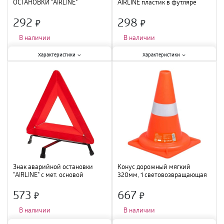
ОСТАНОВКИ "AIRLINE"
AIRLINE пластик в футляре
292
298
×
×
В наличии
В наличии
Характеристики:
Характеристики:
Характеристики
Характеристики
Гибкость
:
нет
;
Гибкость
:
нет
;
Цвет
:
красный
;
Материал
:
металл
;
Высота
:
44 см
;
Цвет
:
красный
;
Знак аварийной остановки
Конус дорожный мягкий
"AIRLINE" с мет. основой
320мм, 1 световозвращающая
полоса (AKON001)
573
667
×
×
В наличии
В наличии