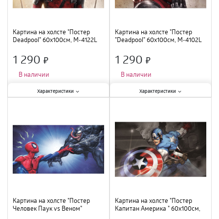
Картина на холсте "Постер
Картина на холсте "Постер
Deadpool" 60х100см, M-4122L
"Deadpool" 60х100см, M-4102L
1 290
1 290
×
×
В наличии
В наличии
Характеристики:
Характеристики:
Характеристики
Характеристики
Тематика
:
фильмы и сериалы
;
Тематика
:
фильмы и сериалы
;
Тип
:
постер
;
Тип
:
постер
;
Материал
:
нетканный материал,
Материал
:
нетканный материал,
МДФ
;
МДФ
;
Количество модулей
:
1
;
Количество модулей
:
1
;
Ширина
:
60 см
;
Ширина
:
60 см
;
Высота
:
100 см
;
Высота
:
100 см
;
Картина на холсте "Постер
Картина на холсте "Постер
Человек Паук vs Веном"
Капитан Америка " 60х100см,
60х100см, M-4315L
1125L