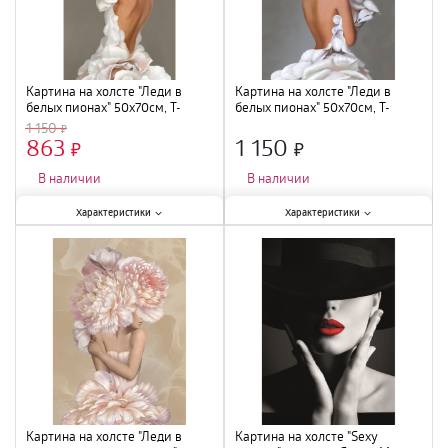
Картина на холсте "Леди в
Картина на холсте "Леди в
белых пионах" 50х70см, T-
белых пионах" 50х70см, T-
1328M
1327M
1 150
863
1 150
×
×
В наличии
В наличии
Характеристики:
Характеристики:
Характеристики
Характеристики
Тип
:
картина на холсте
;
Тип
:
картина на холсте
;
Материал
:
нетканный материал,
Материал
:
нетканный материал,
МДФ
;
МДФ
;
Тематика
:
девушка
;
Тематика
:
девушка
;
Количество модулей
:
1
;
Количество модулей
:
1
;
Ширина
:
50 см
;
Ширина
:
50 см
;
Высота
:
70 см
;
Высота
:
70 см
;
Картина на холсте "Леди в
Картина на холсте "Sexy