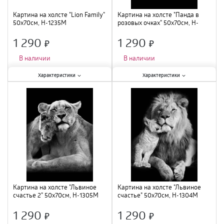
Картина на холсте "Lion Family"
Картина на холсте "Панда в
50х70см, H-1235M
розовых очках" 50х70см, H-
1301M
1 290
1 290
×
×
В наличии
В наличии
Характеристики:
Характеристики:
Характеристики
Характеристики
Тип
:
картина на холсте
;
Тип
:
картина на холсте
;
Материал
:
нетканный материал,
Материал
:
нетканный материал,
МДФ
;
МДФ
;
Тематика
:
животные
;
Тематика
:
животные
;
Количество модулей
:
1
;
Количество модулей
:
1
;
Ширина
:
50 см
;
Ширина
:
50 см
;
Высота
:
70 см
;
Высота
:
70 см
;
Картина на холсте "Львиное
Картина на холсте "Львиное
счастье 2" 50х70см, H-1305M
счастье" 50х70см, H-1304M
1 290
1 290