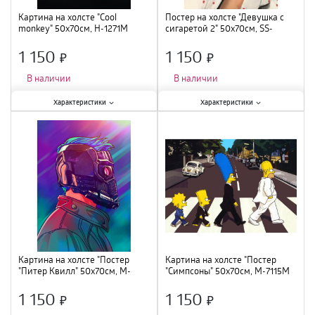
Картина на холсте "Cool
Постер на холсте "Девушка с
monkey" 50х70см, H-1271M
сигаретой 2" 50х70см, SS-
008M
1 150
1 150
×
×
В наличии
В наличии
Характеристики:
Характеристики:
Характеристики
Характеристики
Тип
:
постер
;
Тип
:
постер
;
Материал
:
нетканный материал,
Материал
:
нетканный материал,
МДФ
;
МДФ
;
Тематика
:
животные
;
Тематика
:
девушка
;
Количество модулей
:
1
;
Количество модулей
:
1
;
Ширина
:
50 см
;
Ширина
:
50 см
;
Высота
:
70 см
;
Высота
:
70 см
;
Картина на холсте "Постер
Картина на холсте "Постер
"Питер Квилл" 50х70см, M-
"Симпсоны" 50х70см, M-7115M
7079M
1 150
1 150