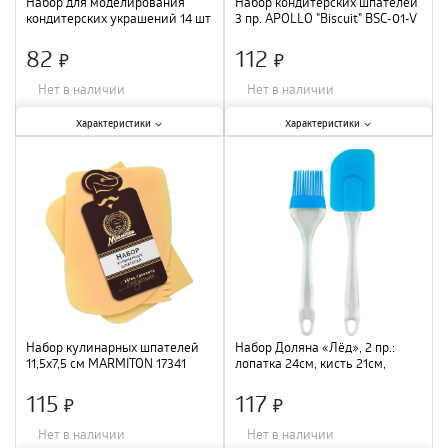
Набор для моделирования
Набор кондитерских шпателей
кондитерских украшений 14 шт
3 пр. APOLLO "Biscuit" BSC-01-V
12х0,5 см , цвета МИКС 1004312
/12
82
112
×
×
Нет в наличии
Нет в наличии
Характеристики:
Характеристики:
Характеристики
Характеристики
Количество в упаковке, шт.
:
14
Материал
:
пластик
;
шт.
;
Размер
:
12х0,5 см
;
Материал
:
пластик
;
Набор кулинарных шпателей
Набор Доляна «Лёд», 2 пр.:
11,5х7,5 см MARMITON 17341
лопатка 24см, кисть 21см,
/312/24
синий 3626698
115
117
×
×
Нет в наличии
Нет в наличии