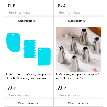
9319308 /500
31
35
×
×
Нет в наличии
Нет в наличии
Характеристики:
Характеристики:
Характеристики
Характеристики
Материал
:
пластик
;
Размер
:
11,5х8 см; 11,2х6,5 см;
10х7 см
;
Материал
:
пластик
;
Набор шпателей кондитерских
Набор кондитерских насадок 6
3 пр 12x8см голубой пластик
шт 3х1,5 см 1819015
7877825
59
59
×
×
Нет в наличии
Нет в наличии
Характеристики:
Характеристики:
Характеристики
Характеристики