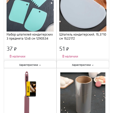
Набор шпателей кондитерских
Шпатель кондитерский, 15,3?10
3 предмета 12x8 см 1290534
см 1522172
37
51
×
×
В наличии
В наличии
Характеристики:
Характеристики:
Характеристики
Характеристики
Материал
:
пластик
;
Размер
:
15,3х10 см
;
Материал
:
пластик
;