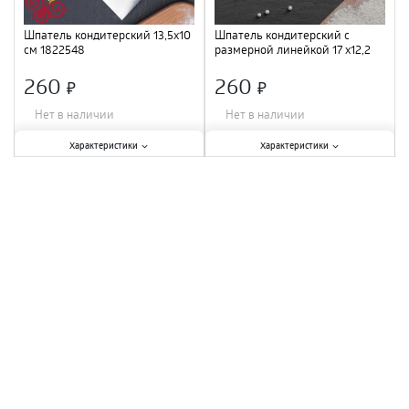
Шпатель кондитерский 13,5х10
Шпатель кондитерский с
см 1822548
размерной линейкой 17 x12,2
x1,5 см 3101027
260
260
×
×
Нет в наличии
Нет в наличии
Характеристики:
Характеристики:
Характеристики
Характеристики
Материал
:
нержавеющая сталь,
Материал
:
нержавеющая сталь
;
дерево
;
Длина
:
17 см
;