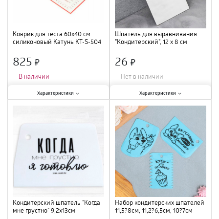
Коврик для теста 60х40 см
Шпатель для выравнивания
силиконовый Катунь КТ-S-504
"Кондитерский", 12 х 8 см
/100
5421224
825
26
×
×
В наличии
Нет в наличии
Характеристики:
Характеристики:
Характеристики
Характеристики
Материал
:
силикон
;
Размер
:
12х8 см
;
Материал
:
нержавеющая сталь
;
Кондитерский шпатель "Когда
Набор кондитерских шпателей
мне грустно" 9,2х13см
11,5?8см, 11,2?6,5см, 10?7см
KONFINETTA пластик 7675269
«Вкусняшки» 3 шт пластик