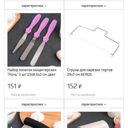
Характеристики:
Характеристики:
Характеристики
Характеристики
Материал
:
пластик
;
Количество в упаковке, шт.
:
2 пр
;
Материал
:
силикон, пластик
;
Набор лопаток кондитерских
Струна для нарезки тортов
"Ночь" 3 шт 23х8,5х2 см цвет
29х7 см 651925
МИКС 1435854
151
152
×
×
Нет в наличии
Нет в наличии
Характеристики:
Характеристики:
Характеристики
Характеристики
Размер
:
23х8,5х2 см
;
Размер
:
29х7 см
;
Материал
:
нержавеющая сталь,
Материал
:
металл
;
пластик
;