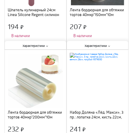
Шпатель кулинарный 24см
Лента бордюрная для обтяжки
Linea Silicone Regent силикон
тортов 40мкр*150мм*10м
93-SI-CU-32.3 /72
4855660
194
207
×
×
В наличии
В наличии
Характеристики:
Характеристики:
Характеристики
Характеристики
Материал
:
силикон
;
Размер
:
40мкрх150ммх10м
;
Материал
:
пластик
;
Лента бордюрная для обтяжки
Набор Доляна «Лёд. Макси», 3
тортов 40мкр*200мм*10м
пр.: лопатка 24см, кисть 22см,
4855661
венчик 26см, голубой 9379850
232
241