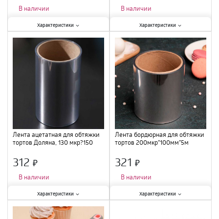
×
×
В наличии
В наличии
Характеристики:
Характеристики:
Характеристики
Характеристики
Размер
:
40мкрх200ммх10м
;
Количество в упаковке, шт.
:
3 пр
;
Материал
:
пластик
;
Материал
:
силикон, пластик
;
Лента ацетатная для обтяжки
Лента бордюрная для обтяжки
тортов Доляна, 130 мкр?150
тортов 200мкр*100мм*5м
мм?5 м 4855663
5110555
312
321
×
×
В наличии
В наличии
Характеристики:
Характеристики:
Характеристики
Характеристики
Размер
:
15 см
;
Материал
:
полимер
;
Материал
:
ПЭТ
;
Длина
:
5 м
;