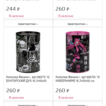
15,7х10х10 см, металл
244
260
×
×
В наличии
В наличии
Характеристики:
Характеристики:
Характеристики
Характеристики
Тематика
:
интерьерная
;
Тематика
:
интерьерная
;
Материал
:
металл
;
Материал
:
металл
;
Высота
:
10,4 см
;
Высота
:
15,7 см
;
Копилка Феникс+, арт.66571/ 12
Копилка Феникс+, арт.66570/ 12
БУНТАРСКИЙ ДУХ 15,7х10х10
КИБЕРАНИМЕ 15,7х10х10 см,
см, металл
металл
260
260
×
×
В наличии
В наличии
Характеристики:
Характеристики:
Характеристики
Характеристики