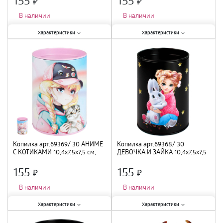
×
×
В наличии
В наличии
Характеристики:
Характеристики:
Характеристики
Характеристики
Тематика
:
интерьерная
;
Тематика
:
интерьерная
;
Материал
:
металл
;
Материал
:
металл
;
Высота
:
10,4 см
;
Высота
:
10,4 см
;
Копилка арт.69369/ 30 АНИМЕ
Копилка арт.69368/ 30
С КОТИКАМИ 10,4х7,5х7,5 см,
ДЕВОЧКА И ЗАЙКА 10,4х7,5х7,5
металл
см, металл
155
155
×
×
В наличии
В наличии
Характеристики:
Характеристики:
Характеристики
Характеристики
Тематика
:
интерьерная
;
Тематика
:
интерьерная
;