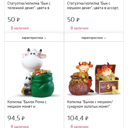
Статуэтка/копилка "Бык с
Статуэтка/копилка "Бык с
тележкой денег", цвета в
мешком денег", цвета в ассорт,
ассорт, Т-0849
Т-0894
50
50
×
×
В наличии
В наличии
Характеристики:
Характеристики:
Характеристики
Характеристики
Материал
:
полистоун
;
Материал
:
полистоун
;
Тематика
:
бычок
;
Тематика
:
бычок
;
Высота
:
10 см
;
Высота
:
10 см
;
Копилка "Бычок Рома с
Копилка "Бычок с мешком/
мешком монет и
сундуком золотых монет"
драгоценностями" 8,5х6х7,2см,
11,3х7,5х8см, 4812186
4818938
94,5
104,4
×
×
В наличии
В наличии