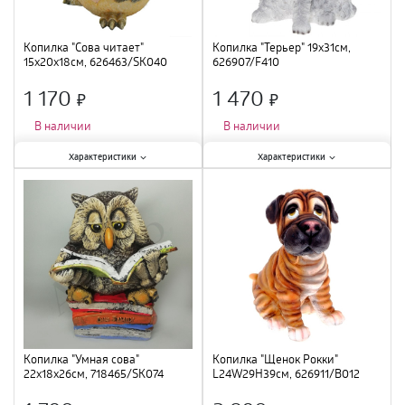
Копилка "Сова читает"
Копилка "Терьер" 19х31см,
15х20х18см, 626463/SK040
626907/F410
1 170
1 470
×
×
В наличии
В наличии
Характеристики:
Характеристики:
Характеристики
Характеристики
Тематика
:
птицы
;
Материал
:
полистоун
;
Материал
:
полистоун
;
Тематика
:
животные
;
Копилка "Умная сова"
Копилка "Щенок Рокки"
22х18х26см, 718465/SK074
L24W29H39см, 626911/B012