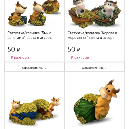
Статуэтка/копилка "Бык с
Статуэтка/копилка "Корова в
деньгами", цвета в ассорт,
море денег", цвета в ассорт,
Т-0839
Т-0896
50
50
×
×
В наличии
В наличии
Характеристики:
Характеристики:
Характеристики
Характеристики
Материал
:
полистоун
;
Материал
:
полистоун
;
Тематика
:
бычок
;
Тематика
:
бычок
;
Высота
:
10 см
;
Высота
:
10 см
;