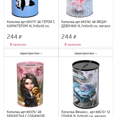
Копилка арт.69377/ 48 ГЕРОИ С
Копилка арт.69374/ 48 ФЕШН
ХАРАКТЕРОМ 15,7х10х10 см,
ДЕВОЧКИ 15,7х10х10 см, металл
металл
244
244
×
×
В наличии
В наличии
Характеристики:
Характеристики:
Характеристики
Характеристики
Тематика
:
интерьерная
;
Тематика
:
интерьерная
;
Материал
:
металл
;
Материал
:
металл
;
Высота
:
10,4 см
;
Высота
:
10,4 см
;
Копилка арт.69375/ 48
Копилка Феникс+, арт.66572/ 12
БРЮНЕТКА С СОБАЧКОЙ
ГОНКИ 15,7х10х10 см, металл