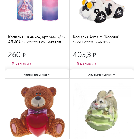
Копилка Феникс+, арт.66567/ 12
Копилка Арти М "Корова"
АЛИСА 15,7х10х10 см, металл
13х9,5х11см, 574-406
260
405,3
×
×
В наличии
В наличии
Характеристики:
Характеристики:
Характеристики
Характеристики
Тематика
:
интерьерная
;
Материал
:
полистоун
;
Материал
:
металл
;
Тематика
:
корова
;
Высота
:
15,7 см
;