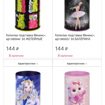
Копилка-подставка Феникс+,
Копилка-подставка Феникс+,
арт.66564/ 30 ЖЕЛЕЙНЫЕ
арт.66563/ 30 БАЛЕРИНА
МИШКИ 10,4х7,5х7,5 см, металл
10,4х7,5х7,5 см, металл
144
144
×
×
В наличии
В наличии
Характеристики:
Характеристики:
Характеристики
Характеристики
Тематика
:
интерьерная
;
Тематика
:
интерьерная
;
Материал
:
металл
;
Материал
:
металл
;
Высота
:
10,4 см
;
Высота
:
10,4 см
;