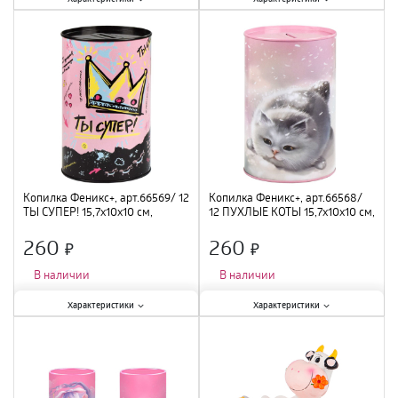
Тематика
:
интерьерная
;
Тематика
:
интерьерная
;
Материал
:
металл
;
Материал
:
металл
;
Высота
:
15,7 см
;
Высота
:
15,7 см
;
Копилка Феникс+, арт.66569/ 12
Копилка Феникс+, арт.66568/
ТЫ СУПЕР! 15,7х10х10 см,
12 ПУХЛЫЕ КОТЫ 15,7х10х10 см,
металл
металл
260
260
×
×
В наличии
В наличии
Характеристики:
Характеристики:
Характеристики
Характеристики
Тематика
:
интерьерная
;
Тематика
:
интерьерная
;
Материал
:
металл
;
Материал
:
металл
;
Высота
:
15,7 см
;
Высота
:
15,7 см
;