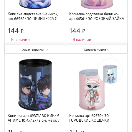
Копилка-подставка Феникс+,
Копилка-подставка Феникс+,
арт.66562/ 30 ПРИНЦЕССА С
арт.66561/ 30 РОЗОВЫЙ ЗАЙКА
ДРАКОНОМ 10,4х7,5х7,5 см,
10,4х7,5х7,5 см, металл
металл
144
144
×
×
В наличии
В наличии
Характеристики:
Характеристики:
Характеристики
Характеристики
Тематика
:
интерьерная
;
Тематика
:
интерьерная
;
Материал
:
металл
;
Материал
:
металл
;
Высота
:
10,4 см
;
Высота
:
10,4 см
;
Копилка арт.69371/ 30 КИБЕР
Копилка арт.69370/ 30
АНИМЕ 10,4х7,5х7,5 см, металл
ГОРОДСКИЕ КОШЕЧКИ
10,4х7,5х7,5 см, металл
155
155