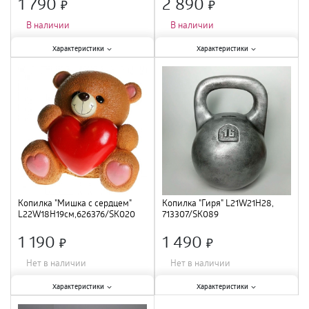
1 790
2 890
×
×
В наличии
В наличии
Характеристики:
Характеристики:
Характеристики
Характеристики
Тематика
:
птицы
;
Материал
:
полистоун
;
Материал
:
полистоун
;
Тематика
:
собака
;
Копилка "Мишка с сердцем"
Копилка "Гиря" L21W21H28,
L22W18H19см,626376/SK020
713307/SK089
1 190
1 490
×
×
Нет в наличии
Нет в наличии
Характеристики:
Характеристики:
Характеристики
Характеристики
Материал
:
полистоун
;
Тематика
:
гиря
;