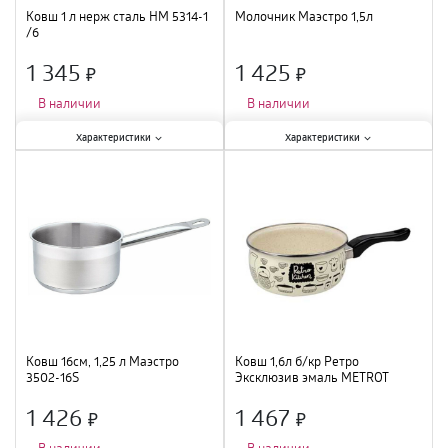
Ковш 1 л нерж сталь НМ 5314-1
Молочник Маэстро 1,5л
/6
1 345
1 425
×
×
В наличии
В наличии
Характеристики:
Характеристики:
Характеристики
Характеристики
Крышка
:
есть
;
Крышка
:
есть
;
Материал
:
нержавеющая сталь
;
Материал
:
коррозионностойкая
Объем
:
1 л
;
сталь
;
Объем
:
1,5 л
;
Ковш 16см, 1,25 л Маэстро
Ковш 1,6л б/кр Ретро
3502-16S
Эксклюзив эмаль METROT
350018 /4
1 426
1 467
×
×