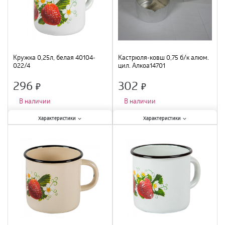
Кружка 0,25л, белая 40104-
Кастрюля-ковш 0,75 б/к алюм.
022/4
цил. Алкоа14701
296
302
×
×
В наличии
В наличии
Характеристики:
Характеристики:
Характеристики
Характеристики
Объем
:
0,25 л
;
Крышка
:
нет
;
Крышка
:
нет
;
Материал
:
алюминий
;
Материал
:
эмалированная сталь
;
Объем
:
0,75 л
;