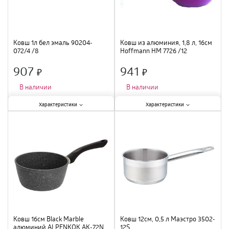
Ковш 1л бел эмаль 90204-
Ковш из алюминия, 1,8 л, 16см
072/4 /8
Hoffmann НМ 7726 /12
907
941
×
×
В наличии
В наличии
Характеристики:
Характеристики:
Характеристики
Характеристики
Крышка
:
нет
;
Крышка
:
нет
;
Материал
:
эмалированная сталь
;
Материал
:
алюминий,
Объем
:
1 л
;
антипригарное покрытие
;
Объем
:
1,8 л
;
Ковш 16см Black Marble
Ковш 12см, 0,5 л Маэстро 3502-
алюминий ALPENKOK AK-72N
12S