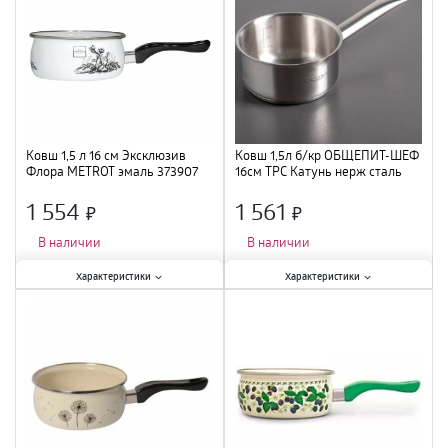
Ковш 1,5 л 16 см Эксклюзив
Ковш 1,5л б/кр ОБЩЕПИТ-ШЕФ
Флора METROT эмаль 373907
16см ТРС Катунь нерж сталь
/6
КТ-ОБ-КВ-16 /4
1 554
1 561
×
×
В наличии
В наличии
Характеристики:
Характеристики:
Характеристики
Характеристики
Крышка
:
нет
;
Крышка
:
нет
;
Размер
:
16 см
;
Материал
:
нержавеющая сталь
;
Материал
:
эмаль
;
Объем
:
1,5 л
;
Объем
:
1,5 л
;