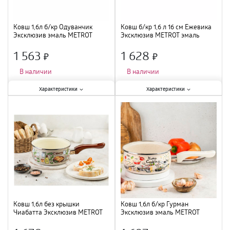
Ковш 1,6л б/кр Одуванчик
Ковш б/кр 1,6 л 16 см Ежевика
Эксклюзив эмаль METROT
Эксклюзив METROT эмаль
340961 /6
339862 /6
1 563
1 628
×
×
В наличии
В наличии
Характеристики:
Характеристики:
Характеристики
Характеристики
Крышка
:
нет
;
Крышка
:
нет
;
Материал
:
эмаль
;
Размер
:
16 см
;
Объем
:
1,6 л
;
Материал
:
эмаль
;
Объем
:
1,6 л
;
Ковш 1,6л без крышки
Ковш 1,6л б/кр Гурман
Чиабатта Эксклюзив METROT
Эксклюзив эмаль METROT
эмаль 357948 /6
348693