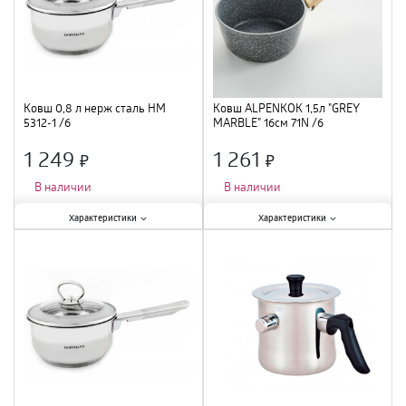
Ковш 0,8 л нерж сталь НМ
Ковш ALPENKOK 1,5л "GREY
5312-1 /6
MARBLE" 16см 71N /6
1 249
1 261
×
×
В наличии
В наличии
Характеристики:
Характеристики:
Характеристики
Характеристики
Крышка
:
есть
;
Крышка
:
нет
;
Материал
:
нержавеющая сталь
;
Материал
:
алюминий
;
Объем
:
0,8 л
;
Объем
:
1,5 л
;