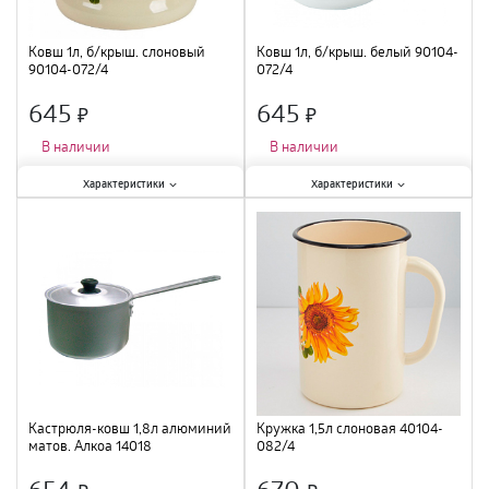
Ковш 1л, б/крыш. слоновый
Ковш 1л, б/крыш. белый 90104-
90104-072/4
072/4
645
645
×
×
В наличии
В наличии
Характеристики:
Характеристики:
Характеристики
Характеристики
Крышка
:
нет
;
Крышка
:
нет
;
Материал
:
эмалированная сталь
;
Материал
:
эмалированная сталь
;
Объем
:
1 л
;
Объем
:
1 л
;
Кастрюля-ковш 1,8л алюминий
Кружка 1,5л слоновая 40104-
матов. Алкоа 14018
082/4
654
670