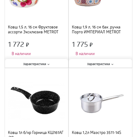
Ковш 1,5 л, 16 см Фруктовое
Ковш 1,9 л, 16 см бак .ручка
ассорти Эксклюзив METROT
Порто ИМПЕРИАЛ METROT
эмаль 383750 /6
эмаль 380882 /4
1 772
1 775
×
×
В наличии
В наличии
Характеристики:
Характеристики:
Характеристики
Характеристики
Крышка
:
нет
;
Крышка
:
нет
;
Размер
:
16 см
;
Размер
:
16 см
;
Материал
:
эмаль
;
Материал
:
эмаль
;
Объем
:
1,9 л
;
Ковш 1л б/кр Горница КШ161АГ
Ковш 1,2л Маэстро 3511-14S