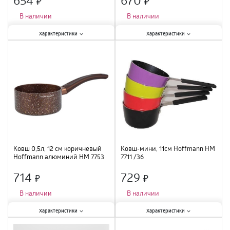
×
×
В наличии
В наличии
Характеристики:
Характеристики:
Характеристики
Характеристики
Крышка
:
есть
;
Крышка
:
нет
;
Материал
:
алюминий
;
Материал
:
эмалированная сталь
;
Объем
:
1,8 л
;
Объем
:
1,5 л
;
Ковш 0,5л, 12 см коричневый
Ковш-мини, 11см Hoffmann НМ
Hoffmann алюминий НМ 7753
7711 /36
/12
714
729
×
×
В наличии
В наличии
Характеристики:
Характеристики:
Характеристики
Характеристики
Крышка
:
нет
;
Крышка
:
нет
;