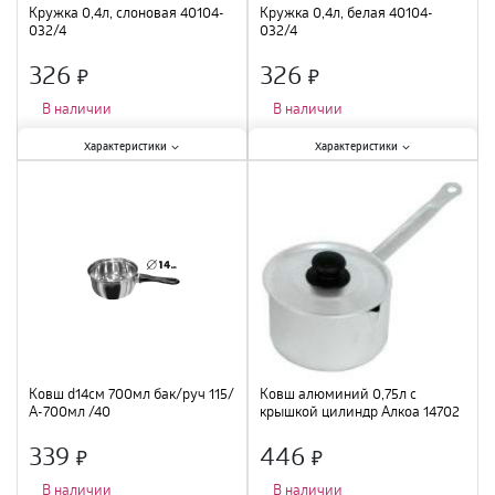
Кружка 0,4л, слоновая 40104-
Кружка 0,4л, белая 40104-
032/4
032/4
326
326
×
×
В наличии
В наличии
Характеристики:
Характеристики:
Характеристики
Характеристики
Объем
:
0,4 л
;
Объем
:
0,4 л
;
Крышка
:
нет
;
Крышка
:
нет
;
Материал
:
эмалированная сталь
;
Материал
:
эмалированная сталь
;
Ковш d14см 700мл бак/руч 115/
Ковш алюминий 0,75л с
А-700мл /40
крышкой цилиндр Алкоа 14702
/24
339
446
×
×
В наличии
В наличии