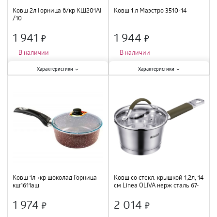
Ковш 2л Горница б/кр КШ201АГ
Ковш 1 л Маэстро 3510-14
/10
1 941
1 944
×
×
В наличии
В наличии
Характеристики:
Характеристики:
Характеристики
Характеристики
Крышка
:
нет
;
Антипригарное покрытие
:
нет
;
Материал
:
кованный алюминий
;
Крышка
:
есть
;
Объем
:
2 л
;
Материал
:
нержавеющая сталь
;
Объем
:
1 л
;
Ковш 1л +кр шоколад Горница
Ковш со стекл. крышкой 1,2л, 14
кш1611аш
см Linea OLIVA нерж сталь 67-
1114 /6
1 974
2 014