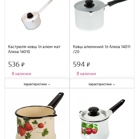
Объем
:
1 л
;
Кастрюля-ковш 1л алюм мат
Ковш алюминий 1л Алкоа 14011
Алкоа 14010
/20
536
594
×
×
В наличии
В наличии
Характеристики:
Характеристики:
Характеристики
Характеристики
Крышка
:
есть
;
Крышка
:
есть
;
Материал
:
алюминий
;
Материал
:
алюминий
;
Объем
:
1 л
;
Объем
:
1 л
;