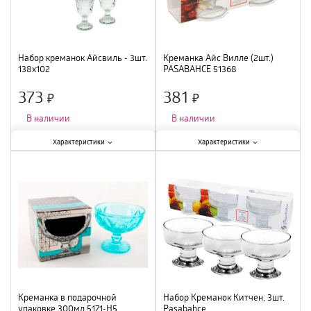
Набор креманок Айсвиль - 3шт.
Креманка Айс Вилле (2шт.)
138х102
PASABAHCE 51368
373
381
×
×
В наличии
В наличии
Характеристики:
Характеристики:
Характеристики
Характеристики
Тип
:
набор
;
Тип
:
креманка
;
Объем
:
270 мл
;
Материал
:
стекло
;
Материал
:
стекло
;
Креманка в подарочной
Набор Креманок Китчен, 3шт.
упаковке 300мл 5171-Н5
Pasabahce