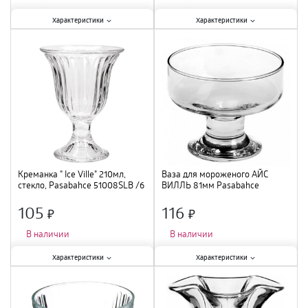
Характеристики:
Характеристики:
Характеристики
Характеристики
Тип
:
креманка
;
Тип
:
креманка
;
Объем
:
310 мл
;
Объем
:
370 мл
;
Материал
:
стекло
;
Материал
:
стекло
;
Креманка " Ice Ville" 210мл,
Ваза для мороженого АЙС
стекло, Pasabahcе 51008SLB /6
ВИЛЛЬ 81мм Pasabahce
41016SLB /6
105
116
×
×
В наличии
В наличии
Характеристики:
Характеристики:
Характеристики
Характеристики
Тип
:
креманка
;
Тип
:
креманка
;
Объем
:
210 мл
;
Материал
:
стекло
;
Материал
:
стекло
;
Диаметр
:
81 мм
;