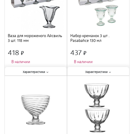
Ваза для мороженого Айсвиль
Набор креманок 3 шт .
3 шт. 118 мм
Pasabahce 130 мл
418
437
×
×
В наличии
В наличии
Характеристики:
Характеристики:
Характеристики
Характеристики
Тип
:
креманка
;
Тип
:
набор
;
Объем
:
210 мл
;
Объем
:
130 мл
;
Материал
:
стекло
;
Материал
:
стекло
;