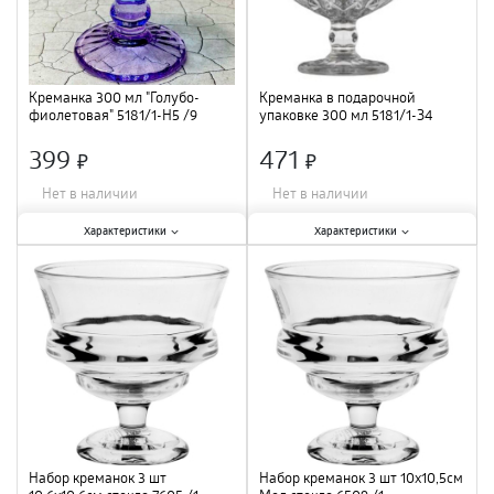
Креманка 300 мл "Голубо-
Креманка в подарочной
фиолетовая" 5181/1-Н5 /9
упаковке 300 мл 5181/1-З4
"Золотая кайма" /9
399
471
×
×
Нет в наличии
Нет в наличии
Характеристики:
Характеристики:
Характеристики
Характеристики
Тип
:
креманка
;
Тип
:
креманка
;
Объем
:
300 мл
;
Объем
:
300 мл
;
Материал
:
стекло
;
Материал
:
стекло
;
Набор креманок 3 шт
Набор креманок 3 шт 10х10,5см