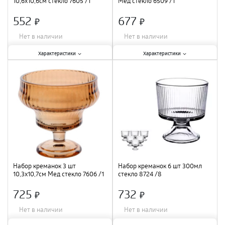
10,6х10,6см стекло 7605 /1
Мед стекло 6509 /1
552
677
×
×
Нет в наличии
Нет в наличии
Характеристики:
Характеристики:
Характеристики
Характеристики
Тип
:
набор креманок
;
Тип
:
набор креманок
;
Материал
:
стекло
;
Материал
:
стекло
;
Диаметр
:
10,6х10,6см
;
Диаметр
:
10х10,5см
;
Набор креманок 3 шт
Набор креманок 6 шт 300мл
10,3х10,7см Мед стекло 7606 /1
стекло 8724 /8
725
732
×
×
Нет в наличии
Нет в наличии