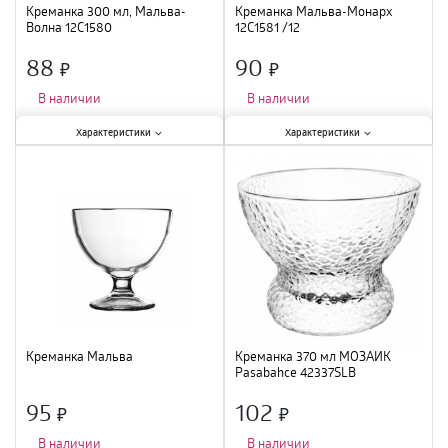
Креманка 300 мл, Мальва-
Креманка Мальва-Монарх
Волна 12C1580
12C1581 /12
88
90
×
×
В наличии
В наличии
Характеристики:
Характеристики:
Характеристики
Характеристики
Тип
:
креманка
;
Тип
:
креманка
;
Объем
:
300 мл
;
Материал
:
стекло
;
Материал
:
стекло
;
Креманка Мальва
Креманка 370 мл МОЗАИК
Pasabahce 42337SLB
95
102
×
×
В наличии
В наличии