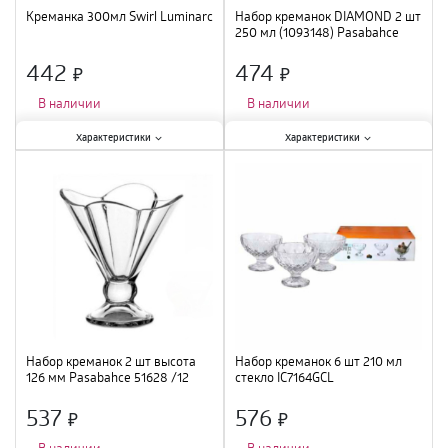
Креманка 300мл Swirl Luminarc
Набор креманок DIAMOND 2 шт
250 мл (1093148) Pasabahce
51658 /6
442
474
×
×
В наличии
В наличии
Характеристики:
Характеристики:
Характеристики
Характеристики
Тип
:
креманка
;
Тип
:
набор
;
Объем
:
300 мл
;
Объем
:
250 мл
;
Материал
:
стекло
;
Материал
:
стекло
;
Набор креманок 2 шт высота
Набор креманок 6 шт 210 мл
126 мм Pasabahce 51628 /12
стекло IC7164GCL
537
576
×
×