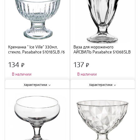
Креманка " Ice Ville" 330мл,
Ваза для мороженого
стекло, Pasabahcе 51018SLB /6
АЙСВИЛЬ Pasabahce 51068SLB
/12
134
137
×
×
В наличии
В наличии
Характеристики:
Характеристики:
Характеристики
Характеристики
Тип
:
креманка
;
Тип
:
креманка
;
Материал
:
стекло
;
Материал
:
стекло
;