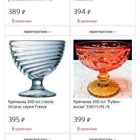
"Бирюза" /9
389
394
×
×
В наличии
В наличии
Характеристики:
Характеристики:
Характеристики
Характеристики
Тип
:
креманка
;
Тип
:
набор
;
Объем
:
300 мл
;
Объем
:
250 мл
;
Материал
:
стекло
;
Материал
:
стекло
;
Креманка 300 мл стекло
Креманка 300 мл "Рубин-
Arcoroc серия Freeze
виски" 5181/1-Н5 /9
395
399
×
×
В наличии
В наличии
Характеристики:
Характеристики:
Характеристики
Характеристики