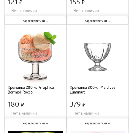
121
155
×
×
Нет в наличии
Нет в наличии
Характеристики:
Характеристики:
Характеристики
Характеристики
Тип
:
креманка
;
Тип
:
креманка
;
Материал
:
стекло
;
Объем
:
220 мл
;
Диаметр
:
13 см
;
Материал
:
стекло
;
Креманка 280 мл Graphica
Креманка 300мл Maldives
Bormioli Rocco
Luminarc
180
379
×
×
Нет в наличии
Нет в наличии
Характеристики:
Характеристики:
Характеристики
Характеристики
Тип
:
креманка
;
Тип
:
креманка
;