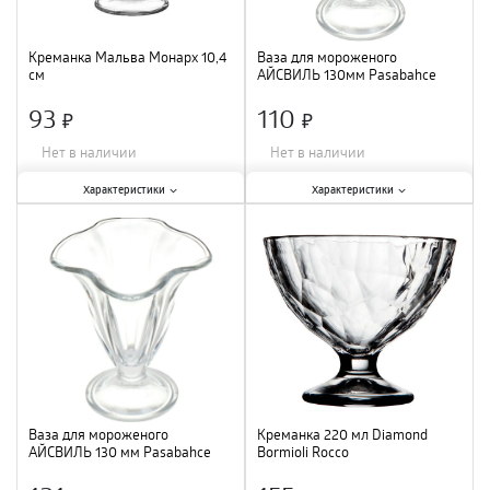
Креманка Мальва Монарх 10,4
Ваза для мороженого
см
АЙСВИЛЬ 130мм Pasabahce
51078SLB /6
93
110
×
×
Нет в наличии
Нет в наличии
Характеристики:
Характеристики:
Характеристики
Характеристики
Тип
:
креманка
;
Тип
:
креманка
;
Объем
:
320 мл
;
Материал
:
стекло
;
Материал
:
стекло
;
Диаметр
:
130 мм
;
Ваза для мороженого
Креманка 220 мл Diamond
АЙСВИЛЬ 130 мм Pasabahce
Bormioli Rocco
51078SLB /6