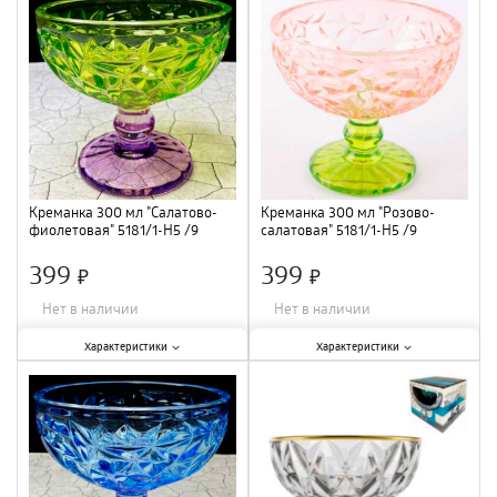
Материал
:
стекло
;
Объем
:
300 мл
;
Материал
:
стекло
;
Креманка 300 мл "Салатово-
Креманка 300 мл "Розово-
фиолетовая" 5181/1-Н5 /9
салатовая" 5181/1-Н5 /9
399
399
×
×
Нет в наличии
Нет в наличии
Характеристики:
Характеристики:
Характеристики
Характеристики
Тип
:
креманка
;
Тип
:
креманка
;
Объем
:
300 мл
;
Объем
:
300 мл
;
Материал
:
стекло
;
Материал
:
стекло
;