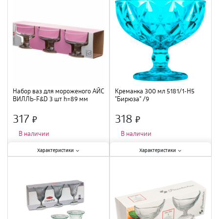
Объем
:
275 мл
;
Объем
:
270 мл
;
Материал
:
стекло
;
Материал
:
стекло
;
Набор ваз для мороженого АЙС
Креманка 300 мл 5181/1-Н5
ВИЛЛЬ-F&D 3 шт h=89 мм
"Бирюза" /9
41116BFD /8
317
318
×
×
В наличии
В наличии
Характеристики:
Характеристики:
Характеристики
Характеристики
Тип
:
набор креманок
;
Тип
:
креманка
;
Материал
:
стекло
;
Объем
:
300 мл
;
Диаметр
:
8,9 см
;
Материал
:
стекло
;