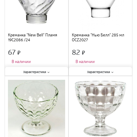
Креманка "New Bell" Пламя
Креманка "Нью Белл" 285 мл
19C2086 /24
OCZ2027
67
82
×
×
В наличии
В наличии
Характеристики:
Характеристики:
Характеристики
Характеристики
Тип
:
креманка
;
Тип
:
креманка
;
Объем
:
285 мл
;
Объем
:
285 мл
;
Материал
:
стекло
;
Материал
:
стекло
;