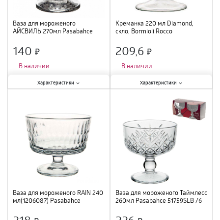
Ваза для мороженого
Креманка 220 мл Diamond,
АЙСВИЛЬ 270мл Pasabahce
скло, Bormioli Rocco
440336SLB /12
140
209,6
×
×
В наличии
В наличии
Характеристики:
Характеристики:
Характеристики
Характеристики
Тип
:
креманка
;
Тип
:
креманка
;
Объем
:
270 мл
;
Материал
:
стекло
;
Материал
:
стекло
;
Ваза для мороженого RAIN 240
Ваза для мороженого Таймлесс
мл(1206087) Pasabahce
260мл Pasabahce 51759SLB /6
51809SL /1
218
226