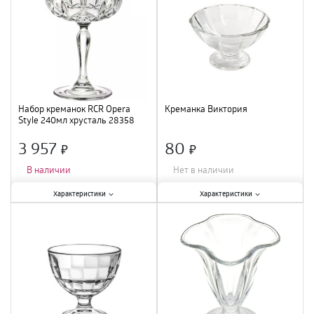
стекло
;
Набор креманок RCR Opera
Креманка Виктория
Style 240мл хрусталь 28358
3 957
80
×
×
В наличии
Нет в наличии
Характеристики:
Характеристики:
Характеристики
Характеристики
Тип
:
креманка
;
Тип
:
креманка
;
Объем
:
240 мл
;
Объем
:
240 мл
;
Материал
:
хрусталь
;
Материал
:
стекло
;