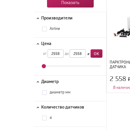
Показать
Производители
Airline
Цена
от
до
OK
ПАРКТРОНИ
ДАТЧИКА
2 558
Диаметр
В наличи
диаметр мм
Диаметр
:
19 мм
Количество дат
Тип установки
:
Дисплей
:
LED
;
Количество датчиков
4