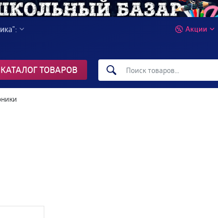
ика":
Акции
КАТАЛОГ ТОВАРОВ
оники