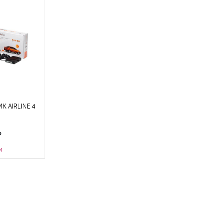
К AIRLINE 4
и
;
чиков
:
4
;
задний бампер
;