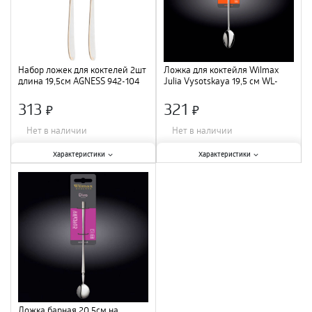
Набор ложек для коктелей 2шт
Ложка для коктейля Wilmax
длина 19,5см AGNESS 942-104
Julia Vysotskaya 19,5 см WL-
/40
999221 / 1B
313
321
×
×
Нет в наличии
Нет в наличии
Характеристики:
Характеристики:
Характеристики
Характеристики
Материал
:
нержавеющая сталь
;
Материал
:
нержавеющая сталь
;
Количество в упаковке, шт.
:
2 шт
;
Длина
:
19,5 см
;
Ложка барная 20,5см на