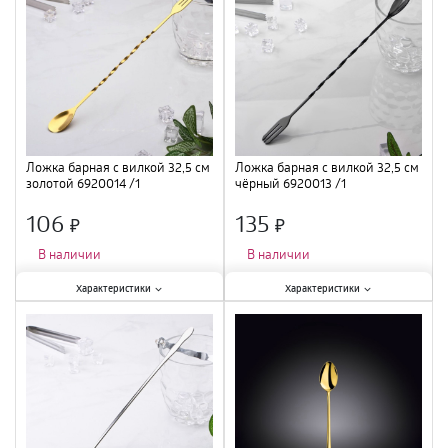
Ложка барная с вилкой 32,5 см
Ложка барная с вилкой 32,5 см
золотой 6920014 /1
чёрный 6920013 /1
106
135
×
×
В наличии
В наличии
Характеристики:
Характеристики:
Характеристики
Характеристики
Материал
:
нержавеющая сталь
;
Материал
:
нержавеющая сталь
;
Длина
:
32,5 см
;
Длина
:
32,5 см
;