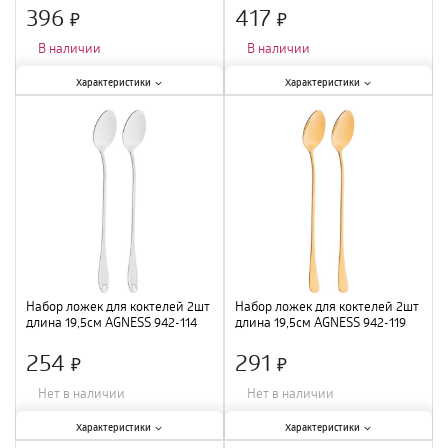
396
417
×
×
В наличии
В наличии
Характеристики:
Характеристики:
Характеристики
Характеристики
Материал
:
нержавеющая сталь
;
Материал
:
нержавеющая сталь
;
Длина
:
28 см
;
Длина
:
30 см
;
Набор ложек для коктелей 2шт
Набор ложек для коктелей 2шт
длина 19,5см AGNESS 942-114
длина 19,5см AGNESS 942-119
/40
/40
254
291
×
×
Нет в наличии
Нет в наличии
Характеристики:
Характеристики:
Характеристики
Характеристики