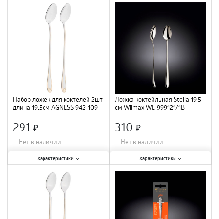
Материал
:
нержавеющая сталь
;
Материал
:
нержавеющая сталь
;
Количество в упаковке, шт.
:
2 шт
;
Количество в упаковке, шт.
:
2 шт
;
Длина
:
19,5 см
;
Длина
:
19,5 см
;
Набор ложек для коктелей 2шт
Ложка коктейльная Stella 19,5
длина 19,5см AGNESS 942-109
см Wilmax WL-999121/1B
/40
291
310
×
×
Нет в наличии
Нет в наличии
Характеристики:
Характеристики:
Характеристики
Характеристики
Материал
:
нержавеющая сталь
;
Материал
:
нержавеющая сталь
;
Количество в упаковке, шт.
:
2 шт
;
Длина
:
19,5 см
;