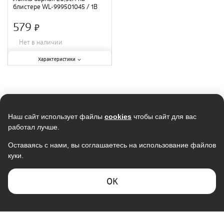
блистере WL-999501045 / 1B
/432
579
×
Нет в наличии
Характеристики:
Характеристики
Материал
:
нержавеющая сталь
;
Длина
:
20,5 см
;
Наш сайт использует файлы
cookies
чтобы сайт для вас
работал лучше.
Оставаясь с нами, вы соглашаетесь на использование файлов
куки.
ОK