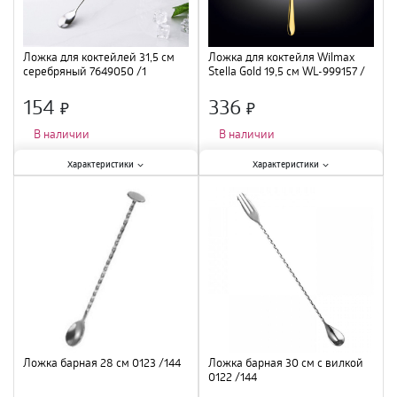
Ложка для коктейлей 31,5 см
Ложка для коктейля Wilmax
серебряный 7649050 /1
Stella Gold 19,5 см WL-999157 /
1B
154
336
×
×
В наличии
В наличии
Характеристики:
Характеристики:
Характеристики
Характеристики
Материал
:
нержавеющая сталь
;
Материал
:
нержавеющая сталь
;
Длина
:
31,5 см
;
Длина
:
19,5 см
;
Ложка барная 28 см 0123 /144
Ложка барная 30 см с вилкой
0122 /144