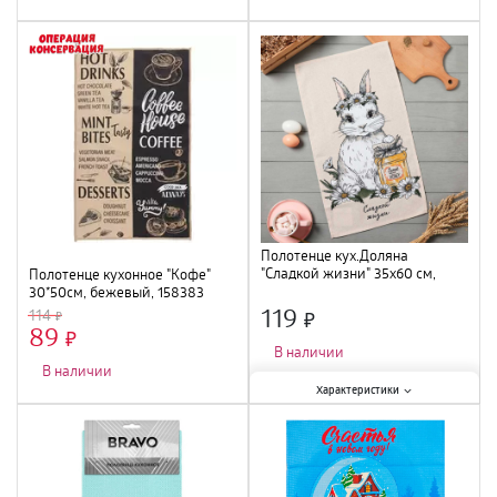
Полотенце кух.Доляна
"Сладкой жизни" 35х60 см,
Полотенце кухонное "Кофе"
100% хл, 160г/м2 10202596
30*50см, бежевый, 158383
119
114
89
×
×
В наличии
В наличии
Характеристики:
Характеристики
Длина
:
60 см
;
Тип
:
полотенце махровое
;
Плотность
:
190г/м3
;
Состав
:
Хлопок 100%
;
Ширина
:
35 см
;