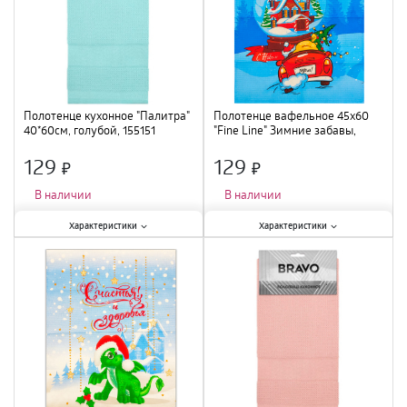
Полотенце кухонное "Палитра"
Полотенце вафельное 45х60
40*60см, голубой, 155151
"Fine Line" Зимние забавы,
971218
129
129
×
×
В наличии
В наличии
Характеристики:
Характеристики:
Характеристики
Характеристики
Длина
:
60 см
;
Длина
:
60 см
;
Тип
:
полотенце махровое
;
Тип
:
полотенце махровое
;
Состав
:
70% Бамбук 30% хлопок
;
Цвет
:
мультиколор
;
Ширина
:
40 см
;
Ширина
:
45 см
;