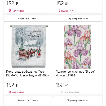
152
152
×
×
В наличии
В наличии
Характеристики:
Характеристики:
Характеристики
Характеристики
Длина
:
60 см
;
Длина
:
60 см
;
Тип
:
полотенце махровое
;
Тип
:
полотенце махровое
;
Ширина
:
45 см
;
Ширина
:
45 см
;
Полотенце вафельное "Vse
Полотенце кухонное "Bravo"
DOMA" С Новым Годом 45*60см,
Ирисы, 151985
A71918
152
152
×
×
В наличии
Нет в наличии
Характеристики:
Характеристики:
Характеристики
Характеристики
Длина
:
60 см
;
Длина
:
60 см
;