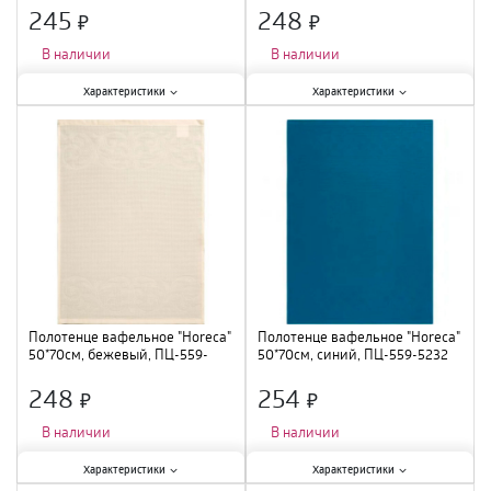
245
248
×
×
В наличии
В наличии
Характеристики:
Характеристики:
Характеристики
Характеристики
Длина
:
73 см
;
Длина
:
50*70см
;
Тип
:
полотенце махровое
;
Тип
:
полотенце махровое
;
Плотность
:
190г/м2
;
Плотность
:
460г/м2
;
Состав
:
Хлопок 100%
;
Ширина
:
40 см
;
Полотенце вафельное "Horeca"
Полотенце вафельное "Horeca"
50*70см, бежевый, ПЦ-559-
50*70см, синий, ПЦ-559-5232
5232
248
254
×
×
В наличии
В наличии
Характеристики:
Характеристики:
Характеристики
Характеристики