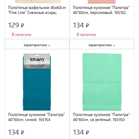
Полотенце вафельное 45х60см
Полотенце кухонное "Палитра"
"Fine Line" Снежные искры,
40*60см, персиковый, 155152
971219
129
134
×
×
В наличии
В наличии
Характеристики:
Характеристики:
Характеристики
Характеристики
Длина
:
60 см
;
Длина
:
60 см
;
Тип
:
полотенце махровое
;
Тип
:
полотенце махровое
;
Цвет
:
голубой
;
Состав
:
70% Бамбук 30% хлопок
;
Ширина
:
45 см
;
Ширина
:
40 см
;
Полотенце кухонное "Палитра"
Полотенце кухонное "Палитра"
40*60см, синий, 155154
40*60см, св.зеленый, 155150
134
134