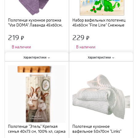
Полотенце кухонное рогожка
Набор вафельных полотенец
"Vse DOMA" Лаванда 45х60см,
45х60см "Fine Line" Снежные
A08391
искры, 971229
219
229
×
×
В наличии
В наличии
Характеристики:
Характеристики:
Характеристики
Характеристики
Длина
:
60 см
;
Длина
:
60 см
;
Тип
:
полотенце махровое
;
Тип
:
набор полотенец
;
Состав
:
100% хлопок
;
Цвет
:
мультиколор
;
Назначение
:
для кухни
;
Ширина
:
45 см
;
Цвет
:
лавандовый
;
Ширина
:
45 см
;
Полотенце "Этель" Крепкая
Полотенце кухонное
семья 40х73 см, 100% хл, саржа
вафельное 50х70см "Links"
190 гр/м2 10749635
серое, 460г/м2, ПЦ-559-5232