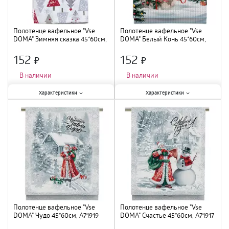
Полотенце вафельное "Vse
Полотенце вафельное "Vse
DOMA" Зимняя сказка 45*60см,
DOMA" Белый Конь 45*60см,
A68784
A69890
152
152
×
×
В наличии
В наличии
Характеристики:
Характеристики:
Характеристики
Характеристики
Длина
:
60 см
;
Длина
:
60 см
;
Тип
:
полотенце махровое
;
Тип
:
полотенце махровое
;
Ширина
:
45 см
;
Ширина
:
45 см
;
Полотенце вафельное "Vse
Полотенце вафельное "Vse
DOMA" Чудо 45*60см, A71919
DOMA" Счастье 45*60см, A71917