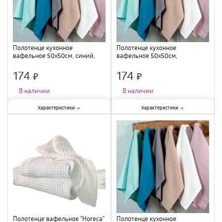
Назначение
:
для кухни,
универсальное
;
Полотенце кухонное
Полотенце кухонное
вафельное 50х50см, синий,
вафельное 50х50см,
ПЦ-359-5235
сиреневый, ПЦ-359-5233
174
174
×
×
В наличии
В наличии
Характеристики:
Характеристики:
Характеристики
Характеристики
Длина
:
50*50см
;
Длина
:
50*50см
;
Тип
:
полотенце вафельное
;
Тип
:
полотенце вафельное
;
Плотность
:
210г/м5
;
Плотность
:
210г/м3
;
Полотенце вафельное "Horeca"
Полотенце кухонное