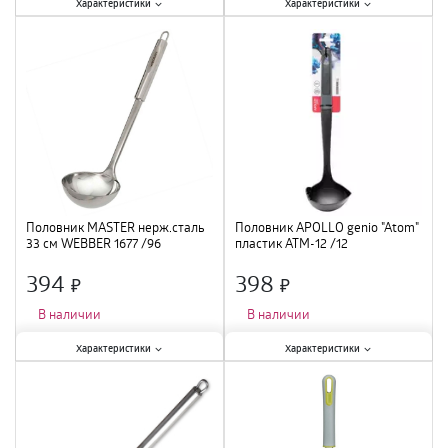
Характеристики:
Характеристики:
Характеристики
Характеристики
Тип
:
шумовка
;
Тип
:
половник
;
Материал
:
пластик
;
Материал
:
сталь
;
Половник MASTER нерж.сталь
Половник APOLLO genio "Atom"
33 см WEBBER 1677 /96
пластик ATM-12 /12
394
398
×
×
В наличии
В наличии
Характеристики:
Характеристики:
Характеристики
Характеристики
Тип
:
половник
;
Тип
:
половник
;
Материал
:
нержавеющая сталь
;
Материал
:
пластик
;
Длина
:
33 см
;
Длина
:
;