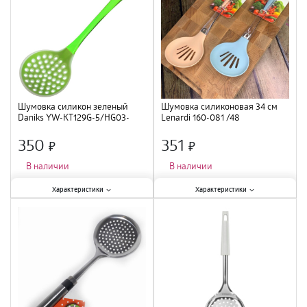
Шумовка силикон зеленый
Шумовка силиконовая 34 см
Daniks YW-KT129G-5/HG03-
Lenardi 160-081 /48
50G, 222761 /36
350
351
×
×
В наличии
В наличии
Характеристики:
Характеристики:
Характеристики
Характеристики
Тип
:
шумовка
;
Тип
:
шумовка
;
Материал
:
силикон
;
Материал
:
силикон, пластик
;
Длина
:
34 см
;