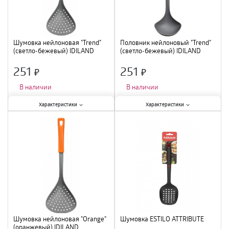
Шумовка нейлоновая "Trend"
Половник нейлоновый "Trend"
(светло-бежевый) IDILAND
(светло-бежевый) IDILAND
231103025/01 /12
231102925/01 /12
251
251
×
×
В наличии
В наличии
Характеристики:
Характеристики:
Характеристики
Характеристики
Тип
:
шумовка
;
Тип
:
половник
;
Материал
:
нейлон
;
Материал
:
нейлон
;
Шумовка нейлоновая "Orange"
Шумовка ESTILO ATTRIBUTE
(оранжевый) IDILAND