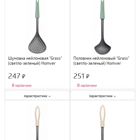
Материал
:
нейлон
;
Материал
:
пластик
;
Шумовка нейлоновая "Grass"
Половник нейлоновый "Grass"
(светло-зеленый) Homver
(светло-зеленый) Homver
231106017/03 /12
231105917/03 /12
247
251
×
×
В наличии
В наличии
Характеристики:
Характеристики:
Характеристики
Характеристики
Тип
:
шумовка
;
Тип
:
половник
;
Материал
:
нейлон
;
Материал
:
нейлон
;