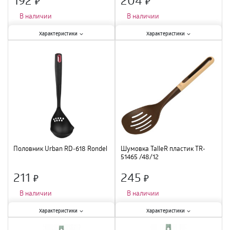
×
×
В наличии
В наличии
Характеристики:
Характеристики:
Характеристики
Характеристики
Тип
:
половник
;
Тип
:
шумовка
;
Материал
:
пластик
;
Материал
:
нейлон
;
Половник Urban RD-618 Rondel
Шумовка TalleR пластик TR-
51465 /48/12
211
245
×
×
В наличии
В наличии
Характеристики:
Характеристики:
Характеристики
Характеристики
Тип
:
половник
;
Тип
:
шумовка
;