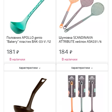
Половник APOLLO genio
Шумовка SCANDINAVIA
"Bakery" пластик BAK-03-V /12
ATTRIBUTE нейлон ASK031 /6
181
184
×
×
В наличии
В наличии
Характеристики:
Характеристики:
Характеристики
Характеристики
Тип
:
половник
;
Тип
:
шумовка
;
Материал
:
пластик
;
Материал
:
нейлон
;