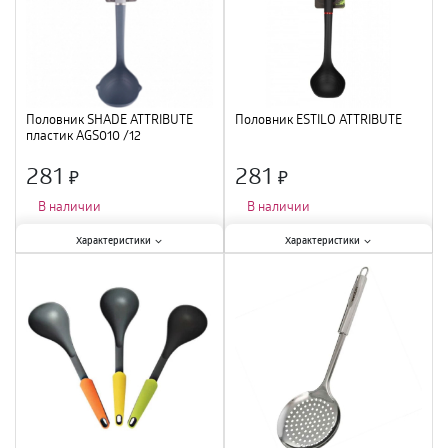
Половник SHADE ATTRIBUTE
Половник ESTILO ATTRIBUTE
пластик AGS010 /12
281
281
×
×
В наличии
В наличии
Характеристики:
Характеристики:
Характеристики
Характеристики
Тип
:
половник
;
Тип
:
половник
;
Материал
:
пластик
;
Материал
:
нейлон, пластик
;