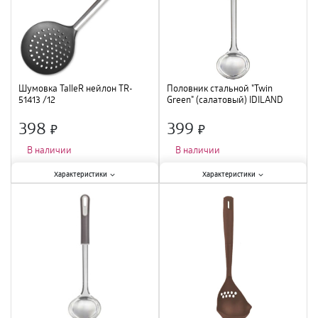
Шумовка TalleR нейлон TR-
Половник стальной "Twin
51413 /12
Green" (салатовый) IDILAND
231106820/04 /12
398
399
×
×
В наличии
В наличии
Характеристики:
Характеристики:
Характеристики
Характеристики
Тип
:
шумовка
;
Тип
:
половник
;
Материал
:
нейлон
;
Материал
:
сталь
;