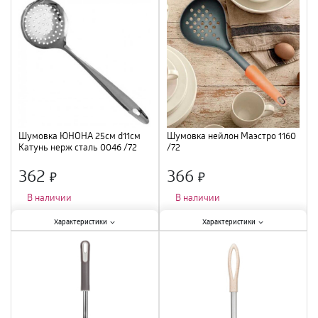
Материал
:
сталь
;
Материал
:
сталь
;
Шумовка ЮНОНА 25см d11см
Шумовка нейлон Маэстро 1160
Катунь нерж сталь 0046 /72
/72
362
366
×
×
В наличии
В наличии
Характеристики:
Характеристики:
Характеристики
Характеристики
Тип
:
шумовка
;
Тип
:
шумовка
;
Материал
:
нержавеющая сталь
;
Материал
:
нейлон
;
Длина
:
25 см
;