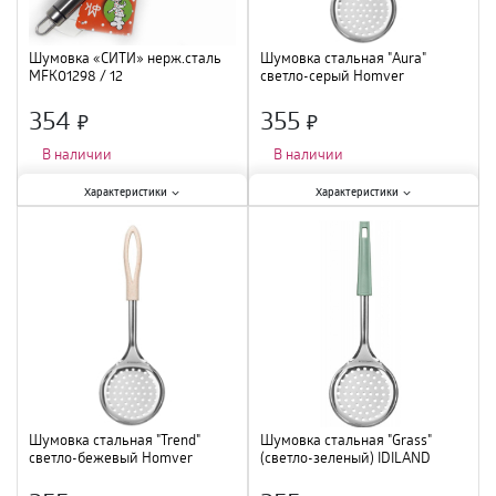
Шумовка «СИТИ» нерж.сталь
Шумовка стальная "Aura"
MFK01298 / 12
светло-серый Homver
231105221/03 /12
354
355
×
×
В наличии
В наличии
Характеристики:
Характеристики:
Характеристики
Характеристики
Тип
:
шумовка
;
Тип
:
шумовка
;
Материал
:
нержавеющая сталь
;
Материал
:
нержавеющая сталь
;
Шумовка стальная "Trend"
Шумовка стальная "Grass"
светло-бежевый Homver
(светло-зеленый) IDILAND
231102425/01/18
231105217/03 /12