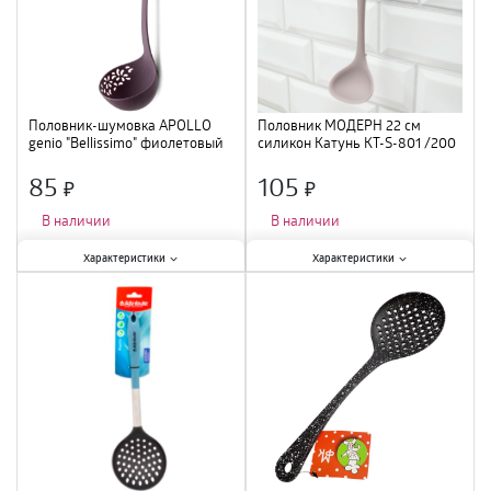
Половник-шумовка APOLLO
Половник МОДЕРН 22 см
genio "Bellissimo" фиолетовый
силикон Катунь КТ-S-801 /200
цвет пластик
85
105
×
×
В наличии
В наличии
Характеристики:
Характеристики:
Характеристики
Характеристики
Тип
:
шумовка
;
Тип
:
половник
;
Материал
:
пластик
;
Материал
:
силикон
;