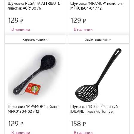
Шумовка REGATTA ATTRIBUTE
Шумовка "МРАМОР" некйлон,
пластик AGR100 /6
MFK01504-04 / 12
129
129
×
×
В наличии
В наличии
Характеристики:
Характеристики:
Характеристики
Характеристики
Тип
:
шумовка
;
Тип
:
шумовка
;
Материал
:
пластик
;
Материал
:
нейлон
;
Половник "МРАМОР" нейлон,
Шумовка "IDI Cook" черный
MFK01504-02 / 12
IDILAND пластик Homver
221164930/01 /12
129
158
×
×
В наличии
В наличии