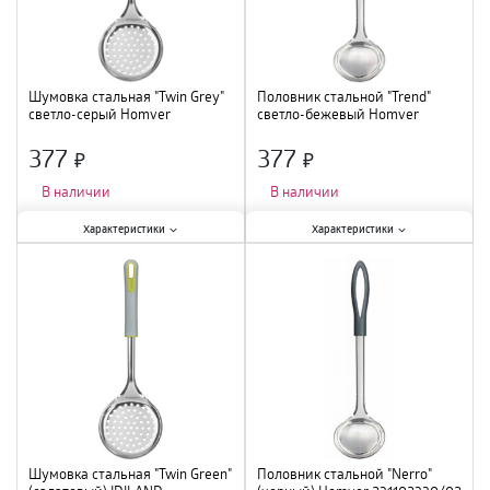
Шумовка стальная "Twin Grey"
Половник стальной "Trend"
светло-серый Homver
светло-бежевый Homver
231106921/05 /12
231102325/01/24
377
377
×
×
В наличии
В наличии
Характеристики:
Характеристики:
Характеристики
Характеристики
Тип
:
шумовка
;
Тип
:
половник
;
Материал
:
нержавеющая сталь
;
Материал
:
нержавеющая сталь
;
Шумовка стальная "Twin Green"
Половник стальной "Nerro"