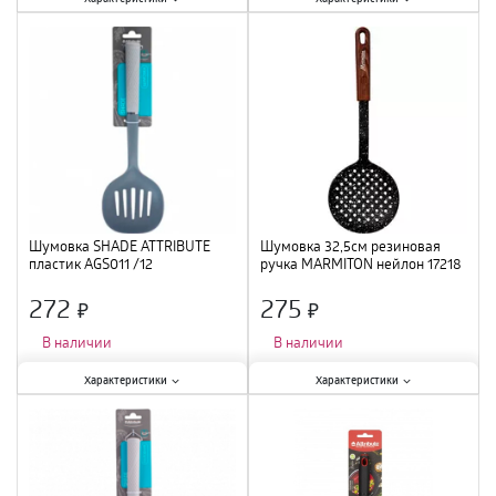
Тип
:
шумовка
;
Тип
:
шумовка
;
Материал
:
нейлон
;
Материал
:
нейлон
;
Шумовка SHADE ATTRIBUTE
Шумовка 32,5см резиновая
пластик AGS011 /12
ручка MARMITON нейлон 17218
/12
272
275
×
×
В наличии
В наличии
Характеристики:
Характеристики:
Характеристики
Характеристики
Тип
:
шумовка
;
Тип
:
шумовка
;
Материал
:
пластик
;
Материал
:
нейлон
;
Длина
:
32,5 см
;