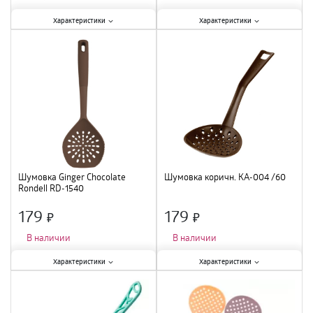
Характеристики:
Характеристики:
Характеристики
Характеристики
Тип
:
половник
;
Тип
:
шумовка
;
Материал
:
нейлон
;
Материал
:
пластик
;
Шумовка Ginger Chocolate
Шумовка коричн. КА-004 /60
Rondell RD-1540
179
179
×
×
В наличии
В наличии
Характеристики:
Характеристики:
Характеристики
Характеристики
Тип
:
шумовка
;
Тип
:
шумовка
;
Материал
:
нейлон
;
Материал
:
полиамид
;