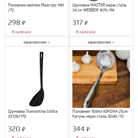
Половник нейлон Маэстро 1161
Шумовка MASTER нерж.сталь
/72
34 см WEBBER 1676 /96
298
317
×
×
В наличии
В наличии
Характеристики:
Характеристики:
Характеристики
Характеристики
Тип
:
половник
;
Тип
:
шумовка
;
Материал
:
нейлон
;
Материал
:
нержавеющая сталь
;
Длина
:
34 см
;
Шумовка Tramontina Utilita
Половник 150мл ЮНОНА 25см
25128/170
Катунь нерж сталь 0045 /72
320
344
×
×