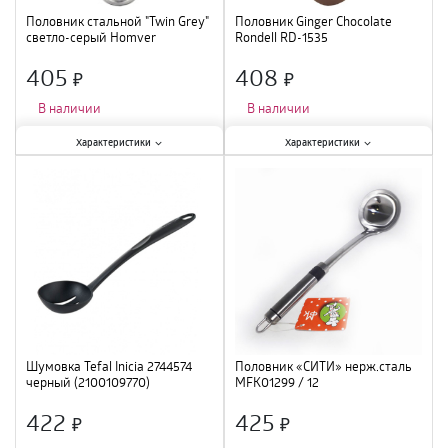
Половник стальной "Twin Grey"
Половник Ginger Chocolate
светло-серый Homver
Rondell RD-1535
231106821/05 /12
405
408
×
×
В наличии
В наличии
Характеристики:
Характеристики:
Характеристики
Характеристики
Тип
:
половник
;
Тип
:
половник
;
Материал
:
нержавеющая сталь
;
Материал
:
нейлон
;
Шумовка Tefal Inicia 2744574
Половник «СИТИ» нерж.сталь
черный (2100109770)
MFK01299 / 12
422
425