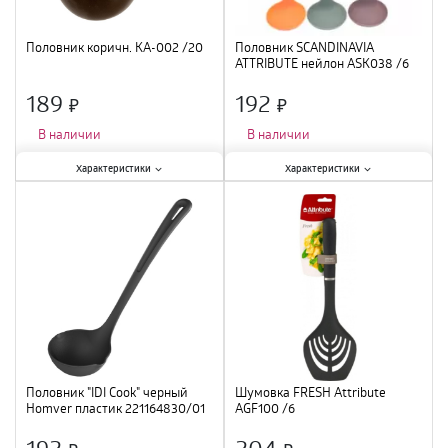
Половник коричн. КА-002 /20
Половник SCANDINAVIA
ATTRIBUTE нейлон ASK038 /6
189
192
×
×
В наличии
В наличии
Характеристики:
Характеристики:
Характеристики
Характеристики
Тип
:
половник
;
Тип
:
половник
;
Материал
:
полиамид
;
Материал
:
нейлон
;
Половник "IDI Cook" черный
Шумовка FRESH Attribute
Homver пластик 221164830/01
AGF100 /6
/12
192
204