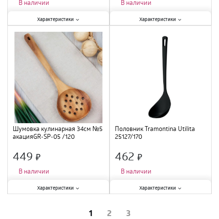
×
×
В наличии
В наличии
Характеристики:
Характеристики:
Характеристики
Характеристики
Тип
:
шумовка
;
Тип
:
половник
;
Материал
:
пластик
;
Материал
:
нержавеющая сталь
;
Шумовка кулинарная 34см №5
Половник Tramontina Utilita
акацияGR-SP-05 /120
25127/170
449
462
×
×
В наличии
В наличии
Характеристики:
Характеристики:
Характеристики
Характеристики
Тип
:
шумовка
;
Тип
:
половник
;
Материал
:
акация
;
Материал
:
нейлон
;
1
2
3
Длина
:
34 см
;