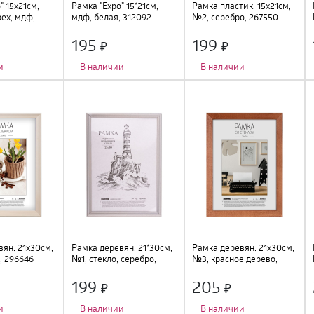
" 15х21см,
Рамка "Expo" 15*21см,
Рамка пластик. 15х21см,
ех, мдф,
мдф, белая, 312092
№2, серебро, 267550
195
199
и
В наличии
В наличии
о
:
1 шт.
;
Количество фото
:
1 шт.
;
Количество фото
:
1 шт.
;
подставка
;
Тип крепления
:
подставка
;
Тип крепления
:
подставка
;
Цвет
:
белый
;
Цвет
:
серебро
;
м
;
Размер
:
15х21см
;
Размер
:
15х21см
;
 стекло
;
Материал
:
МДФ, стекло
;
Материал
:
пластик, стекло
;
ян. 21х30см,
Рамка деревян. 21*30см,
Рамка деревян. 21х30см,
, 296646
№1, стекло, серебро,
№3, красное дерево,
301360
227688
199
205
и
В наличии
В наличии