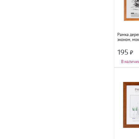
Рамка дерев
эконом, мок
195
В наличи
Количество фот
Тип крепления
:
Цвет
:
мокко
;
Размер
:
21х30с
Материал
:
дере