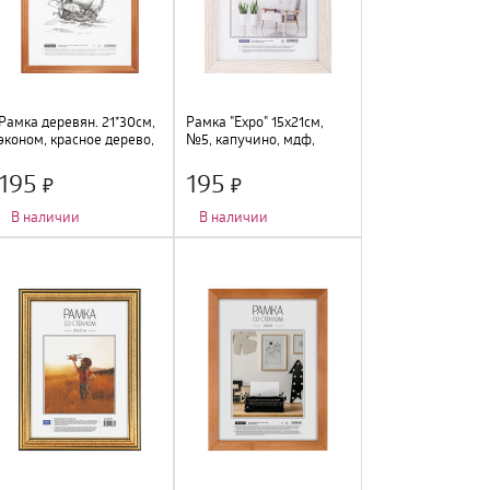
Рамка деревян. 21*30см,
Рамка "Expo" 15х21см,
эконом, красное дерево,
№5, капучино, мдф,
340125
312094
195
195
В наличии
В наличии
Количество фото
:
1 шт.
;
Количество фото
:
1 шт.
;
Тип крепления
:
подвес
;
Тип крепления
:
подставка
;
Цвет
:
красное дерево
;
Цвет
:
капучино
;
Размер
:
21х30см
;
Размер
:
15х21см
;
Материал
:
дерево, стекло
;
Материал
:
МДФ, стекло
;