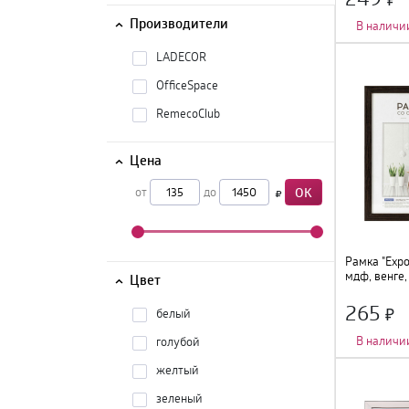
Производители
В наличи
Количество фот
Тип крепления
:
LADECOR
Цвет
:
орех
;
Размер
:
21х30с
OfficeSpace
Материал
:
МДФ,
RemecoClub
Цена
от
до
OK
Рамка "Expo
мдф, венге,
Цвет
265
белый
В наличи
голубой
Количество фот
желтый
Тип крепления
:
Цвет
:
венге
;
зеленый
Размер
:
21х30с