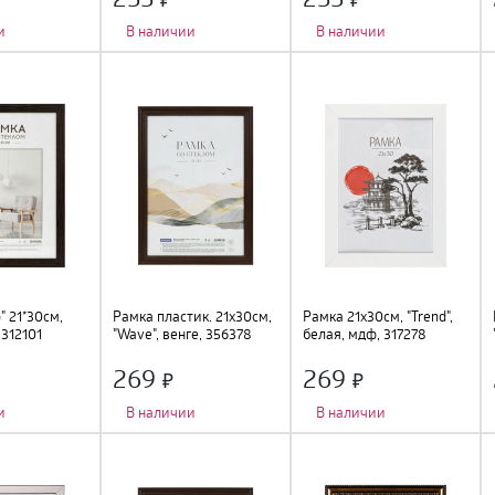
и
В наличии
В наличии
о
:
1 шт.
;
Количество фото
:
1 шт.
;
Количество фото
:
1 шт.
;
подвес
;
Тип крепления
:
подвес
;
Тип крепления
:
подвес
;
Цвет
:
серебро
;
Цвет
:
белый
;
м
;
Размер
:
21х30см
;
Размер
:
21х30см
;
 стекло
;
Материал
:
пластик, стекло
;
Материал
:
МДФ, стекло
;
" 21*30см,
Рамка пластик. 21х30см,
Рамка 21х30см, "Trend",
 312101
"Wave", венге, 356378
белая, мдф, 317278
269
269
и
В наличии
В наличии
о
:
1 шт.
;
Количество фото
:
1 шт.
;
Количество фото
:
1 шт.
;
подвес
;
Тип крепления
:
подвес
;
Тип крепления
:
подвес
;
Цвет
:
венге
;
Цвет
:
белый
;
м
;
Размер
:
21х30см
;
Размер
:
21х30см
;