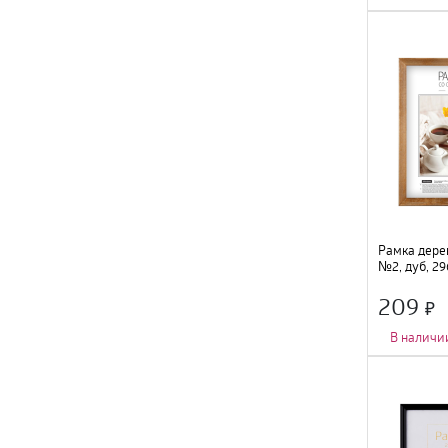
Количество фот
Тип крепления
:
Цвет
:
натурал
Размер
:
21х30с
Материал
:
дере
Рамка дерев
№2, дуб, 2
209
В наличи
Количество фот
Тип крепления
:
Цвет
:
дуб
;
Размер
:
21х30с
Материал
:
дере