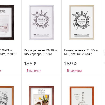
" 15х21см,
Рамка деревян. 21х30см,
Рамка деревян. 21х30см,
мдф, 312095
№5, серебро, 301361
№5, Natural, 296647
185
189
и
В наличии
В наличии
о
:
1 шт.
;
Количество фото
:
1 шт.
;
Количество фото
:
1 шт.
;
подставка
;
Тип крепления
:
подвес
;
Тип крепления
:
подвес
;
Цвет
:
серебро
;
Цвет
:
натуральный
;
м
;
Размер
:
21х30см
;
Размер
:
21х30см
;
 стекло
;
Материал
:
дерево, стекло
;
Материал
:
дерево, стекло
;