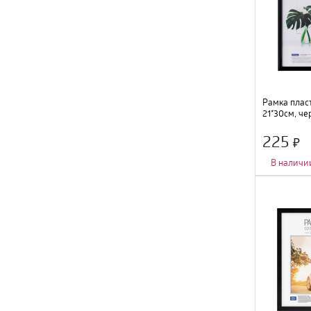
Рамка пласт
21*30см, че
225
В наличи
Количество фот
Тип крепления
:
Цвет
:
черный
;
Размер
:
21х30с
Материал
:
пла