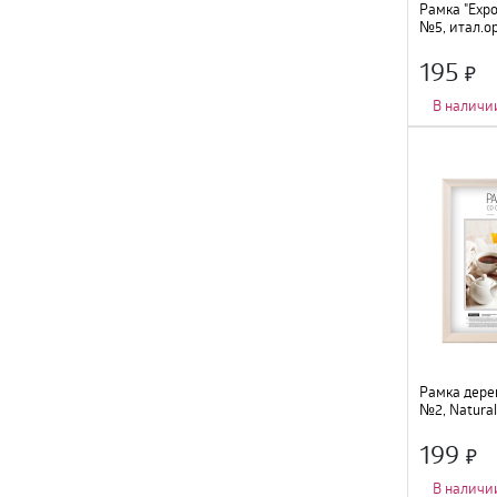
Рамка "Expo
№5, итал.ор
312091
195
В наличи
Количество фот
Тип крепления
:
Цвет
:
орех
;
Размер
:
15х21с
Материал
:
МДФ,
Рамка дерев
№2, Natural
199
В наличи