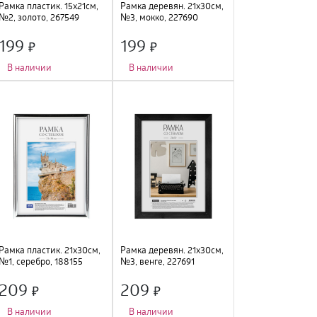
Рамка пластик. 15х21см,
Рамка деревян. 21х30см,
№2, золото, 267549
№3, мокко, 227690
199
199
В наличии
В наличии
Количество фото
:
1 шт.
;
Количество фото
:
1 шт.
;
Тип крепления
:
подставка
;
Тип крепления
:
подвес
;
Размер
:
15х21см
;
Цвет
:
мокко
;
Материал
:
пластик, стекло
;
Размер
:
21х30см
;
Цвет
:
золото
;
Материал
:
дерево, стекло
;
Рамка пластик. 21х30см,
Рамка деревян. 21х30см,
№1, серебро, 188155
№3, венге, 227691
209
209
В наличии
В наличии