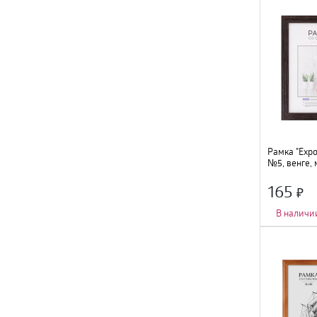
Рамка "Expo
№5, венге, 
165
В наличи
Количество фот
Тип крепления
:
Цвет
:
венге
;
Размер
:
15х21с
Материал
:
МДФ,