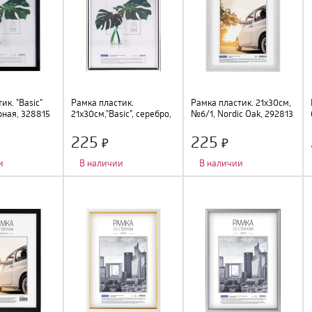
ик. "Basic"
Рамка пластик.
Рамка пластик. 21х30см,
рная, 328815
21х30см,"Basic", серебро,
№6/1, Nordic Oak, 292813
328813
225
225
и
В наличии
В наличии
о
:
1 шт.
;
Количество фото
:
1 шт.
;
Количество фото
:
1 шт.
;
подвес
;
Тип крепления
:
подвес
;
Тип крепления
:
подвес
;
Цвет
:
серебро
;
Цвет
:
светлый дуб
;
м
;
Размер
:
21х30см
;
Размер
:
21х30см
;
стик
;
Материал
:
пластик
;
Материал
:
пластик, стекло
;