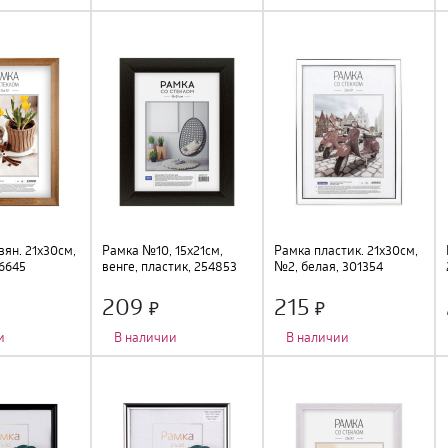
о
:
1 шт.
;
Количество фото
:
1 шт.
;
Количество фото
:
1 шт.
;
подвес
;
Тип крепления
:
подвес
;
Тип крепления
:
подвес
;
ьный
;
Цвет
:
серебро
;
Цвет
:
красное дерево
;
м
;
Размер
:
21х30см
;
Размер
:
21х30см
;
во, стекло
;
Материал
:
дерево, пластик
;
Материал
:
дерево, стекло
;
ян. 21х30см,
Рамка №10, 15х21см,
Рамка пластик. 21х30см,
96645
венге, пластик, 254853
№2, белая, 301354
209
215
и
В наличии
В наличии
о
:
1 шт.
;
Количество фото
:
1 шт.
;
Количество фото
:
1 шт.
;
подвес
;
Тип крепления
:
подставка
;
Тип крепления
:
подвес
;
Цвет
:
венге
;
Цвет
:
белый
;
м
;
Размер
:
15х21см
;
Размер
:
21х30см
;
во, стекло
;
Материал
:
пластик, стекло
;
Материал
:
пластик, стекло
;