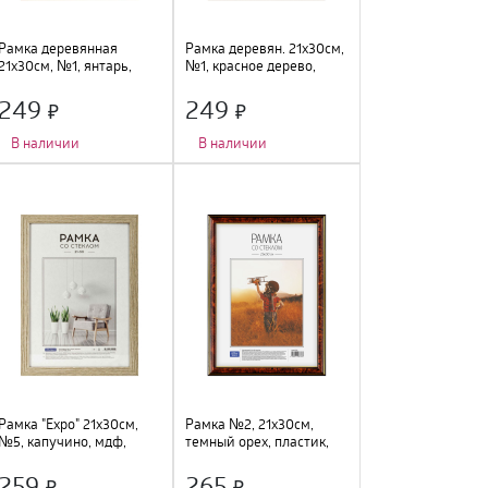
Рамка деревянная
Рамка деревян. 21х30см,
21х30см, №1, янтарь,
№1, красное дерево,
216204
162353
249
249
В наличии
В наличии
Количество фото
:
1 шт.
;
Количество фото
:
1 шт.
;
Тип крепления
:
подвес
;
Тип крепления
:
подвес
;
Цвет
:
янтарь
;
Цвет
:
красное дерево
;
Размер
:
21х30см
;
Размер
:
21х30см
;
Материал
:
дерево, стекло
;
Материал
:
дерево, стекло
;
Рамка "Expo" 21х30см,
Рамка №2, 21х30см,
№5, капучино, мдф,
темный орех, пластик,
312100
222163
259
265