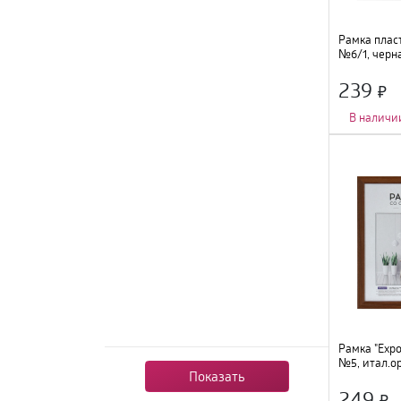
Рамка пласт
№6/1, черна
239
В наличи
Количество фот
Тип крепления
:
Цвет
:
черный
;
Размер
:
21х30с
Материал
:
плас
Рамка "Expo
№5, итал.ор
Показать
312097
249