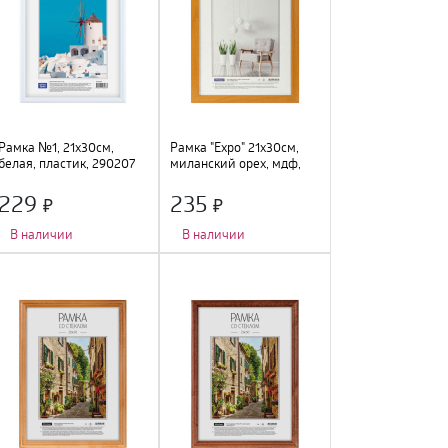
Рамка №1, 21х30см,
Рамка "Expo" 21х30см,
белая, пластик, 290207
миланский орех, мдф,
312096
229
235
В наличии
В наличии
Количество фото
:
1 шт.
;
Количество фото
:
1 шт.
;
Тип крепления
:
подвес
;
Тип крепления
:
подвес
;
Цвет
:
белый
;
Цвет
:
орех
;
Размер
:
21х30см
;
Размер
:
21х30см
;
Материал
:
пластик, стекло
;
Материал
:
МДФ, стекло
;