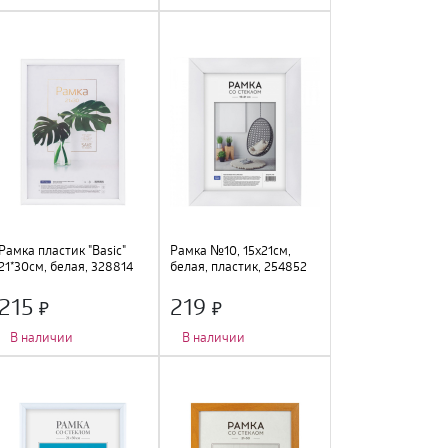
Количество фото
:
1 шт.
;
Количество фото
:
1 шт.
;
Тип крепления
:
подвес
;
Тип крепления
:
подвес
;
Цвет
:
серебро
;
Цвет
:
венге
;
Размер
:
21х30см
;
Размер
:
21х30см
;
Материал
:
пластик, стекло
;
Материал
:
дерево, стекло
;
Рамка пластик "Basic"
Рамка №10, 15х21см,
21*30см, белая, 328814
белая, пластик, 254852
215
219
В наличии
В наличии
Количество фото
:
1 шт.
;
Количество фото
:
1 шт.
;
Тип крепления
:
подвес
;
Тип крепления
:
подставка
;
Цвет
:
белый
;
Цвет
:
белый
;
Размер
:
21х30см
;
Размер
:
15х21см
;
Материал
:
пластик
;
Материал
:
пластик, стекло
;