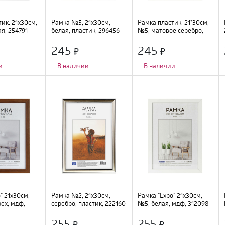
ик. 21х30см,
Рамка №5, 21х30см,
Рамка пластик. 21*30см,
я, 254791
белая, пластик, 296456
№5, матовое серебро,
296457
245
245
и
В наличии
В наличии
о
:
1 шт.
;
Количество фото
:
1 шт.
;
Количество фото
:
1 шт.
;
подвес
;
Тип крепления
:
подвес
;
Тип крепления
:
подвес
;
Цвет
:
белый
;
Цвет
:
серебро
;
м
;
Размер
:
21х30см
;
Размер
:
21х30см
;
тик, стекло
;
Материал
:
пластик, стекло
;
Материал
:
пластик, стекло
;
" 21х30см,
Рамка №2, 21х30см,
Рамка "Expo" 21х30см,
ех, мдф,
серебро, пластик, 222160
№5, белая, мдф, 312098
255
255