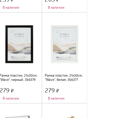
В наличии
В наличии
Количество фото
:
1 шт.
;
Количество фото
:
1 шт.
;
Тип крепления
:
подвес
;
Тип крепления
:
подвес
;
Цвет
:
капучино
;
Цвет
:
орех
;
Размер
:
21х30см
;
Размер
:
21х30см
;
Материал
:
МДФ, стекло
;
Материал
:
пластик, стекло
;
Рамка пластик. 21х30см,
Рамка пластик. 21х30см,
"Wave", черный, 356379
"Wave", белая, 356377
279
279
В наличии
В наличии
Количество фото
:
1 шт.
;
Количество фото
:
1 шт.
;
Тип крепления
:
подвес
;
Тип крепления
:
подвес
;
Цвет
:
черный
;
Цвет
:
белый
;
Размер
:
21х30см
;
Размер
:
21х30см
;