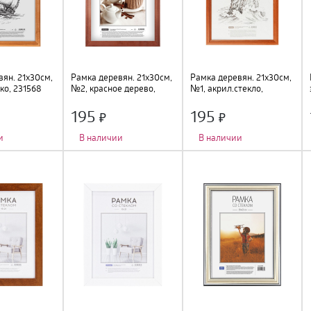
ян. 21х30см,
Рамка деревян. 21х30см,
Рамка деревян. 21х30см,
ко, 231568
№2, красное дерево,
№1, акрил.стекло,
296644
красное дерево, 236294
195
195
и
В наличии
В наличии
о
:
1 шт.
;
Количество фото
:
1 шт.
;
Количество фото
:
1 шт.
;
подвес
;
Тип крепления
:
подвес
;
Тип крепления
:
подвес
;
Цвет
:
красное дерево
;
Цвет
:
красное дерево
;
м
;
Размер
:
21х30см
;
Размер
:
21х30см
;
во, стекло
;
Материал
:
дерево, стекло
;
Материал
:
дерево, пластик
;