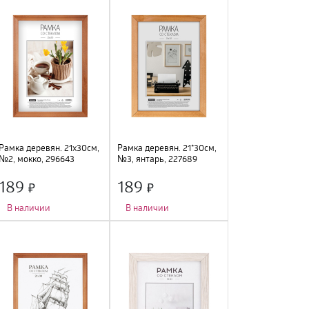
Рамка деревян. 21х30см,
Рамка деревян. 21*30см,
№2, мокко, 296643
№3, янтарь, 227689
189
189
В наличии
В наличии
Количество фото
:
1 шт.
;
Количество фото
:
1 шт.
;
Тип крепления
:
подвес
;
Тип крепления
:
подвес
;
Цвет
:
мокко
;
Цвет
:
янтарь
;
Размер
:
21х30см
;
Размер
:
21х30см
;
Материал
:
дерево, стекло
;
Материал
:
дерево, стекло
;