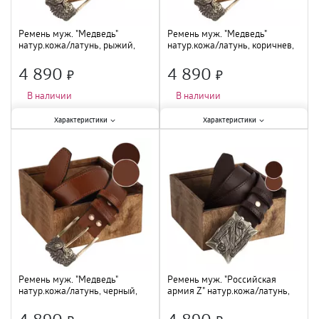
Ремень муж. "Медведь"
Ремень муж. "Медведь"
натур.кожа/латунь, рыжий,
натур.кожа/латунь, коричнев,
280.04.002
280.04.001
4 890
4 890
×
×
В наличии
В наличии
Характеристики:
Характеристики:
Характеристики
Характеристики
Материал
:
натуральная кожа
;
Материал
:
натуральная кожа
;
Цвет
:
коньячный
;
Цвет
:
коричневый
;
Ремень муж. "Медведь"
Ремень муж. "Российская
натур.кожа/латунь, черный,
армия Z" натур.кожа/латунь,
280.04.003
рыжий, 280.01.002
4 890
4 890