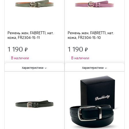
Ремень жен. FABRETTI, нат.
Ремень жен. FABRETTI, нат.
кожа, FR2304-15-11
кожа, FR2304-15-10
1 190
1 190
×
×
В наличии
В наличии
Характеристики:
Характеристики:
Характеристики
Характеристики
Ширина
:
1,5 см
;
Ширина
:
1,5 см
;
Материал
:
натуральная кожа
;
Материал
:
натуральная кожа
;
Цвет
:
ментоловый
;
Цвет
:
лиловый
;