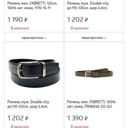
Ремень жен. FABRETTI, 125см,
Ремень муж. Double-city
100% нат. кожа, 1170-15-11
дл.110-125см, шир.3,4см,
нат.кожа, 008A-11
1 190
1 202
×
×
В наличии
В наличии
Характеристики:
Характеристики:
Характеристики
Характеристики
Ширина
:
1,5 см
;
Ширина
:
3,4 см
;
Длина
:
125 см
;
Длина
:
110-125 см
;
Материал
:
натуральная кожа
;
Материал
:
натуральная кожа
;
Цвет
:
зеленый
;
Цвет
:
черный
;
Толщина
:
3 мм
;
Ремень муж. Double-city
Ремень жен. FABRETTI, 100%
дл.110-125см, шир.3,4см,
нат. кожа, FR98842-20-122
нат.кожа, 008A-05
1 202
1 390
×
×
В наличии
В наличии