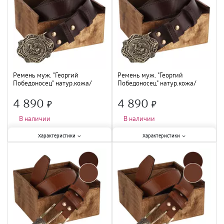
Цвет
:
бордовый
;
Ремень муж. "Георгий
Ремень муж. "Георгий
Победоносец" натур.кожа/
Победоносец" натур.кожа/
латунь, коричнев, 280.10.001
латунь, черный, 280.10.003
4 890
4 890
×
×
В наличии
В наличии
Характеристики:
Характеристики:
Характеристики
Характеристики
Материал
:
натуральная кожа
;
Материал
:
натуральная кожа
;
Цвет
:
коричневый
;
Цвет
:
черный
;