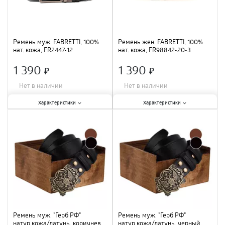
Ремень муж. FABRETTI, 100%
Ремень жен. FABRETTI, 100%
нат. кожа, FR2447-12
нат. кожа, FR98842-20-3
1 390
1 390
×
×
Нет в наличии
Нет в наличии
Характеристики:
Характеристики:
Характеристики
Характеристики
Ширина
:
3,5 см
;
Ширина
:
2 см
;
Материал
:
натуральная кожа
;
Материал
:
натуральная кожа
;
Цвет
:
темно-коричневый/чёрный
Цвет
:
серый
;
;
Ремень муж. "Герб РФ"
Ремень муж. "Герб РФ"
натур.кожа/латунь, коричнев,
натур.кожа/латунь, черный,