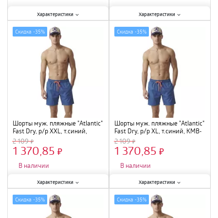
Характеристики:
Характеристики:
Характеристики
Характеристики
Размер
:
XL
;
Размер
:
L
;
Скидка -
35%
Скидка -
35%
Шорты муж. пляжные "Atlantic"
Шорты муж. пляжные "Atlantic"
Fast Dry, р/р XXL, т.синий,
Fast Dry, р/р XL, т.синий, KMB-
KMB-223
223
2 109
2 109
1 370,85
1 370,85
×
×
В наличии
В наличии
Характеристики:
Характеристики:
Характеристики
Характеристики
Размер
:
XXL
;
Размер
:
XL
;
Скидка -
35%
Скидка -
35%