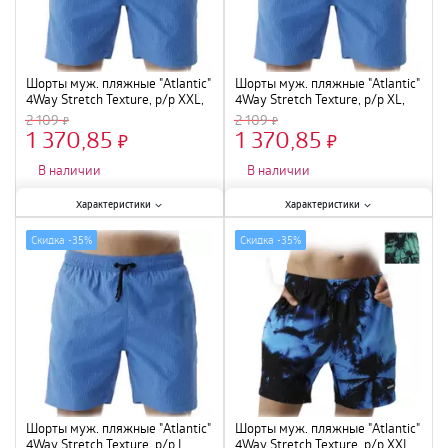
Шорты муж. пляжные "Atlantic"
Шорты муж. пляжные "Atlantic"
4Way Stretch Texture, р/р XXL,
4Way Stretch Texture, р/р XL,
голубой, KMB-226
голубой, KMB-226
2 109
2 109
1 370,85
1 370,85
×
×
В наличии
В наличии
Характеристики:
Характеристики:
Характеристики
Характеристики
Размер
:
XXL
;
Размер
:
XL
;
Скидка -
35%
Скидка -
35%
Шорты муж. пляжные "Atlantic"
Шорты муж. пляжные "Atlantic"
4Way Stretch Texture, р/р L,
4Way Stretch Texture, р/р XXL,