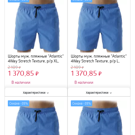
Шорты муж. пляжные "Atlantic"
Шорты муж. пляжные "Atlantic"
4Way Stretch Texture, р/р XL,
4Way Stretch Texture, р/р L,
зеленый, KMB-226
зеленый, KMB-226
2 109
2 109
1 370,85
1 370,85
×
×
В наличии
В наличии
Характеристики:
Характеристики:
Характеристики
Характеристики
Размер
:
XL
;
Размер
:
L
;
Скидка -
35%
Скидка -
35%