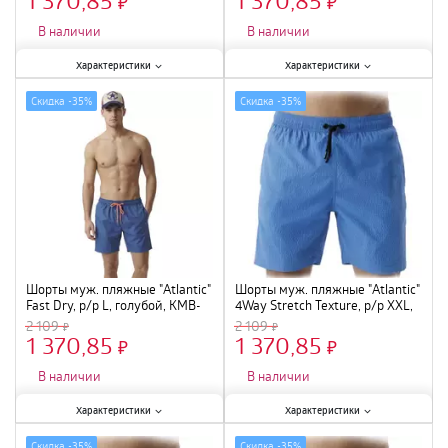
×
×
В наличии
В наличии
Характеристики:
Характеристики:
Характеристики
Характеристики
Размер
:
XXL
;
Размер
:
XL
;
Скидка -
35%
Скидка -
35%
Шорты муж. пляжные "Atlantic"
Шорты муж. пляжные "Atlantic"
Fast Dry, р/р L, голубой, KMB-
4Way Stretch Texture, р/р XXL,
223
зеленый, KMB-226
2 109
2 109
1 370,85
1 370,85
×
×
В наличии
В наличии
Характеристики:
Характеристики:
Характеристики
Характеристики
Размер
:
L
;
Размер
:
XXL
;
Скидка -
35%
Скидка -
35%