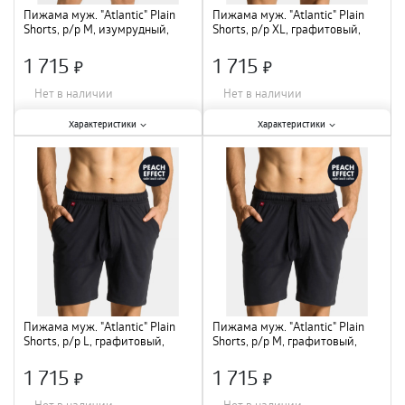
Пижама муж. "Atlantic" Plain
Пижама муж. "Atlantic" Plain
Shorts, р/р M, изумрудный,
Shorts, р/р XL, графитовый,
NMB-039
NMB-039
1 715
1 715
×
×
Нет в наличии
Нет в наличии
Характеристики:
Характеристики:
Характеристики
Характеристики
Размер
:
M
;
Размер
:
XL
;
Состав
:
100% хлопок
;
Состав
:
100% хлопок
;
Пижама муж. "Atlantic" Plain
Пижама муж. "Atlantic" Plain
Shorts, р/р L, графитовый,
Shorts, р/р M, графитовый,
NMB-039
NMB-039
1 715
1 715
×
×