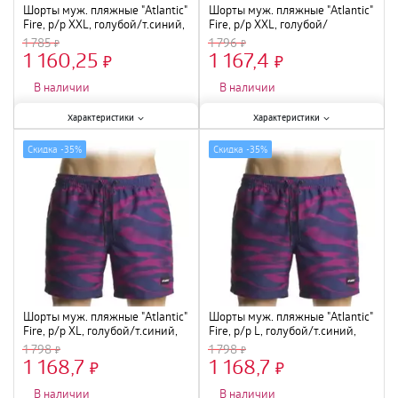
Шорты муж. пляжные "Atlantic"
Шорты муж. пляжные "Atlantic"
Fire, р/р XXL, голубой/т.синий,
Fire, р/р XXL, голубой/
KMB-216
розовый, KMB-216
1 785
1 796
1 160,25
1 167,4
×
×
В наличии
В наличии
Характеристики:
Характеристики:
Характеристики
Характеристики
Размер
:
XXL
;
Размер
:
XXL
;
Скидка -
35%
Скидка -
35%
Шорты муж. пляжные "Atlantic"
Шорты муж. пляжные "Atlantic"
Fire, р/р XL, голубой/т.синий,
Fire, р/р L, голубой/т.синий,
KMB-216
KMB-216
1 798
1 798
1 168,7
1 168,7
×
×
В наличии
В наличии