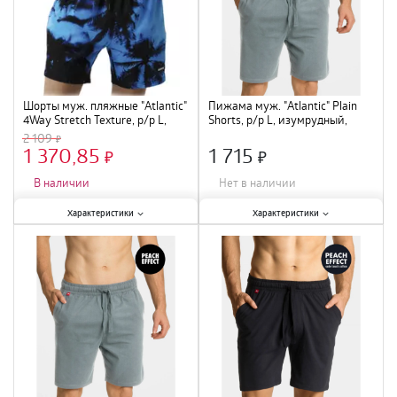
Шорты муж. пляжные "Atlantic"
Пижама муж. "Atlantic" Plain
4Way Stretch Texture, р/р L,
Shorts, р/р L, изумрудный,
голубой/черный, KMB-227
NMB-039
2 109
1 370,85
1 715
×
×
В наличии
Нет в наличии
Характеристики:
Характеристики:
Характеристики
Характеристики
Размер
:
L
;
Размер
:
L
;
Состав
:
100% хлопок
;