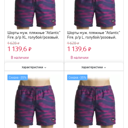
Шорты муж. пляжные "Atlantic"
Шорты муж. пляжные "Atlantic"
Fire, р/р XL, голубой/розовый,
Fire, р/р L, голубой/розовый,
KMB-216
KMB-216
1 628
1 628
1 139,6
1 139,6
×
×
В наличии
В наличии
Характеристики:
Характеристики:
Характеристики
Характеристики
Размер
:
XL
;
Размер
:
L
;
Скидка -
35%
Скидка -
35%