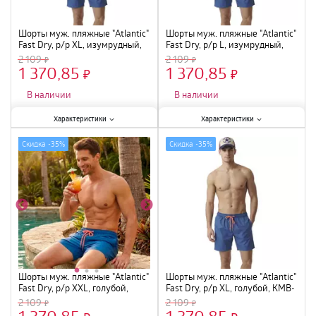
Шорты муж. пляжные "Atlantic"
Шорты муж. пляжные "Atlantic"
Fast Dry, р/р XL, изумрудный,
Fast Dry, р/р L, изумрудный,
KMB-223
KMB-223
2 109
2 109
1 370,85
1 370,85
×
×
В наличии
В наличии
Характеристики:
Характеристики:
Характеристики
Характеристики
Размер
:
XL
;
Размер
:
L
;
Скидка -
35%
Скидка -
35%
Шорты муж. пляжные "Atlantic"
Шорты муж. пляжные "Atlantic"
Fast Dry, р/р XXL, голубой,
Fast Dry, р/р XL, голубой, KMB-
KMB-223
223
2 109
2 109
1 370,85
1 370,85