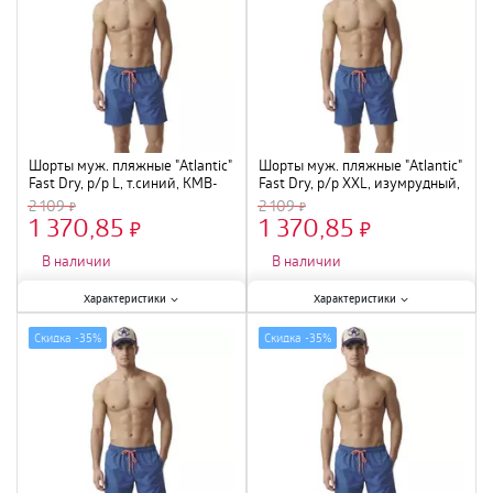
Шорты муж. пляжные "Atlantic"
Шорты муж. пляжные "Atlantic"
Fast Dry, р/р L, т.синий, KMB-
Fast Dry, р/р XXL, изумрудный,
223
KMB-223
2 109
2 109
1 370,85
1 370,85
×
×
В наличии
В наличии
Характеристики:
Характеристики:
Характеристики
Характеристики
Размер
:
L
;
Размер
:
XXL
;
Скидка -
35%
Скидка -
35%