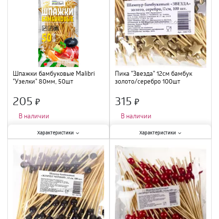
шт.
;
шт.
;
Шпажки бамбуковые Malibri
Пика "Звезда" 12см бамбук
"Узелки" 80мм, 50шт
золото/серебро 100шт
205
315
×
×
В наличии
В наличии
Характеристики:
Характеристики:
Характеристики
Характеристики
Тип
:
шпажки
;
Тип
:
шпажки
;
Материал
:
бамбук
;
Количество в упаковке, шт.
:
100
Количество в упаковке, шт.
:
50
шт
;
шт.
;