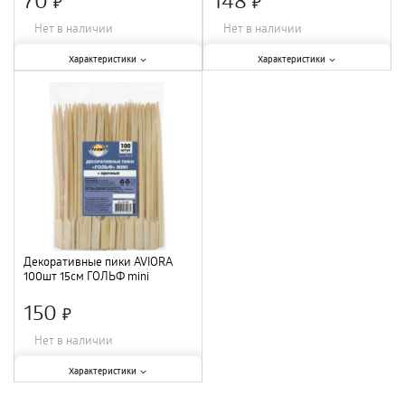
×
×
Нет в наличии
Нет в наличии
Характеристики:
Характеристики:
Характеристики
Характеристики
Тип
:
шпажки
;
Тип
:
шпажки
;
Материал
:
бамбук
;
Материал
:
бамбук
;
Количество в упаковке, шт.
:
50
Количество в упаковке, шт.
:
25
шт.
;
шт.
;
Декоративные пики AVIORA
100шт 15см ГОЛЬФ mini
150
×
Нет в наличии
Характеристики:
Характеристики
Тип
:
пики
;