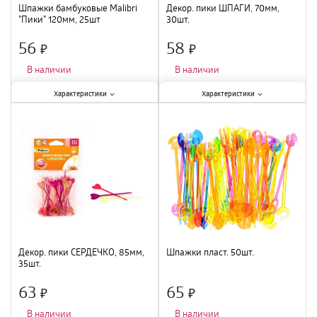
Шпажки бамбуковые Malibri
Декор. пики ШПАГИ, 70мм,
"Пики" 120мм, 25шт
30шт.
56
58
×
×
В наличии
В наличии
Характеристики:
Характеристики:
Характеристики
Характеристики
Тип
:
пики
;
Тип
:
пики
;
Материал
:
бамбук
;
Материал
:
пластик
;
Количество в упаковке, шт.
:
25
Количество в упаковке, шт.
:
30
шт.
;
шт.
;
Декор. пики СЕРДЕЧКО, 85мм,
Шпажки пласт. 50шт.
35шт.
63
65
×
×
В наличии
В наличии