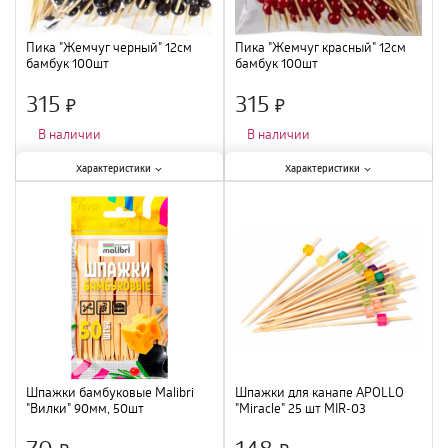
Пика "Жемчуг черный" 12см
Пика "Жемчуг красный" 12см
бамбук 100шт
бамбук 100шт
315
315
×
×
В наличии
В наличии
Характеристики:
Характеристики:
Характеристики
Характеристики
Тип
:
шпажки
;
Тип
:
шпажки
;
Количество в упаковке, шт.
:
100
Количество в упаковке, шт.
:
100
шт.
;
шт
;
Шпажки бамбуковые Malibri
Шпажки для канапе APOLLO
"Вилки" 90мм, 50шт
"Miracle" 25 шт MIR-03
70
148