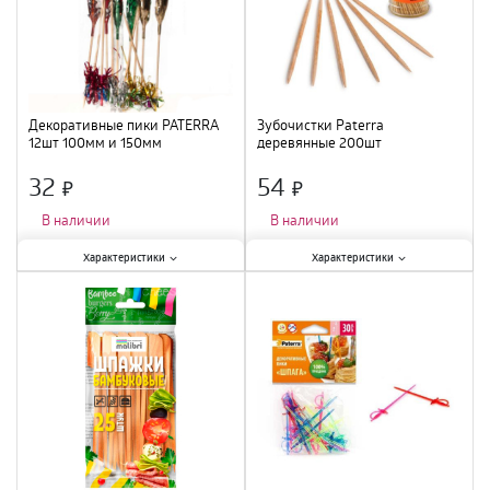
Декоративные пики PATERRA
Зубочистки Paterra
12шт 100мм и 150мм
деревянные 200шт
Фейерверк
32
54
×
×
В наличии
В наличии
Характеристики:
Характеристики:
Характеристики
Характеристики
Тип
:
пики
;
Тип
:
зубочистки
;
Материал
:
бамбук
;
Материал
:
дерево
;
Количество в упаковке, шт.
:
12
Количество в упаковке, шт.
:
200
шт.
;
шт.
;