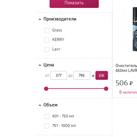
Показать
Производители
Grass
KERRY
Lavr
Цена
Очиститель
650мл LAVR
от
до
OK
506
В наличи
Назначение
:
по
Форма выпуска
Объем
Объем
:
650 мл
;
601 - 750 мл
751 - 1000 мл