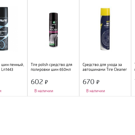
 шин пенный,
Tire polish средство для
Средство для ухода за
 Ln1443
полировки шин 650мл
автошинами Tire Cleaner
аєрозоль
0.65L
602
670
и
В наличии
В наличии
лировка шин
;
Назначение
:
полировка шин
;
Назначение
:
полировка шин
;
:
баллон
;
Форма выпуска
:
баллон
;
Форма выпуска
:
баллон
;
Объем
:
650 мл
;
Объем
:
650 мл
;
Дополнительно
:
защищает от
воздействия ультрафиолета
;