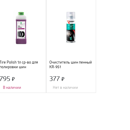
Tire Polish 1л ср-во для
Очиститель шин пенный
полировки шин
KR-951
795
377
В наличии
Нет в наличии
Назначение
:
полировка шин
;
Назначение
:
восстановление
Форма выпуска
:
жидкость
;
цвета
;
Объем
:
1000 мл
;
Форма выпуска
:
баллон
;
Дополнительно
:
защищает от
Объем
:
650 мл
;
воздействия ультрафиолета
;
Дополнительно
:
предотвращает
появление микротрещин
;