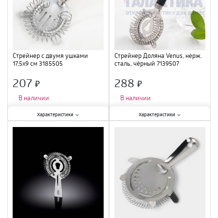
Стрейнер с двумя ушками
Стрейнер Доляна Venus, нерж.
17,5х9 см 3185505
сталь, чёрный 7139507
207
288
×
×
В наличии
В наличии
Характеристики:
Характеристики:
Характеристики
Характеристики
Материал
:
нержавеющая сталь
;
Материал
:
нержавеющая сталь
;
Длина
:
17,5 см
;