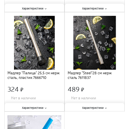
Характеристики:
Характеристики:
Характеристики
Характеристики
Материал
:
нержавеющая сталь
;
Материал
:
нержавеющая сталь
;
Длина
:
14,5 см
;
Длина
:
18,5 см
;
Мадлер "Палица" 25,5 см нерж
Мадлер "Steel"28 см нерж
сталь, пластик 7666710
сталь 7611837
324
489
×
×
Нет в наличии
Нет в наличии
Характеристики:
Характеристики:
Характеристики
Характеристики
Материал
:
Коррозионностойкая
Материал
:
Коррозионностойкая
сталь, пластик
;
сталь
;