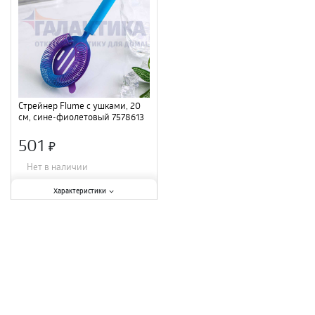
Стрейнер Flume с ушками, 20
см, сине-фиолетовый 7578613
501
×
Нет в наличии
Характеристики:
Характеристики
Материал
:
нержавеющая сталь
;