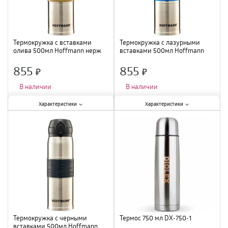
Термокружка с вставками
Термокружка с лазурными
олива 500мл Hoffmann нерж
вставками 500мл Hoffmann
сталь НМ 20227 /24
нерж сталь НМ 20226
855
855
×
×
В наличии
В наличии
Характеристики:
Характеристики:
Характеристики
Характеристики
Тип
:
термокружка
;
Тип
:
термокружка
;
Материал
:
нержавеющая сталь
;
Материал
:
нержавеющая сталь
;
Объем
:
0,5 л
;
Объем
:
0,5 л
;
Термокружка с черными
Термос 750 мл DX-750-1
вставками 500мл Hoffmann