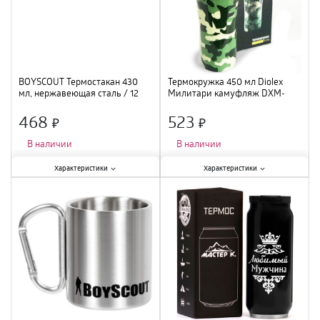
BOYSCOUT Термостакан 430
Термокружка 450 мл Diolex
мл, нержавеющая сталь / 12
Милитари камуфляж DXM-
450-3 /48
468
523
×
×
В наличии
В наличии
Характеристики:
Характеристики:
Характеристики
Характеристики
Тип
:
термостакан
;
Тип
:
термокружка
;
Объем
:
430 мл
;
Объем
:
450 мл
;
Материал
:
нержавеющая сталь
;
Материал
:
нержавеющая сталь
;