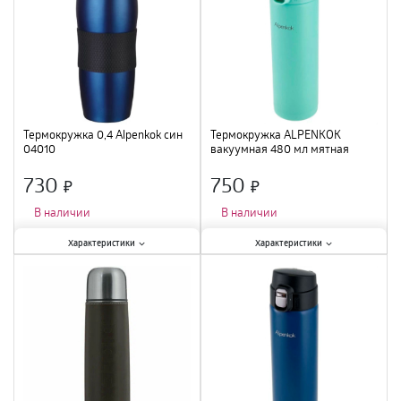
Термокружка 0,4 Alpenkok син
Термокружка ALPENKOK
04010
вакуумная 480 мл мятная
04823A
730
750
×
×
В наличии
В наличии
Характеристики:
Характеристики:
Характеристики
Характеристики
Тип
:
термокружка
;
Тип
:
термокружка
;
Объем
:
400 мл
;
Объем
:
480 мл
;
Материал
:
нержавеющая сталь
;
Материал
:
нержавеющая сталь
;