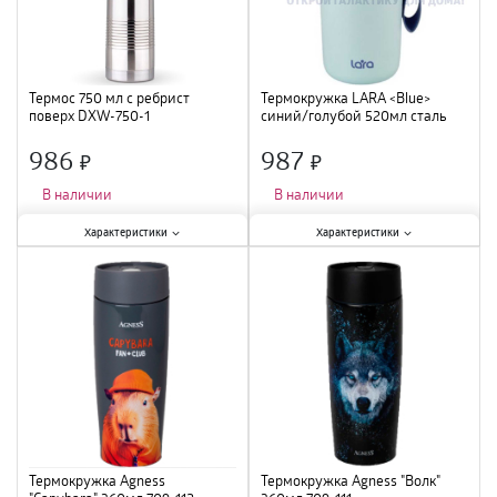
Термос 750 мл c ребрист
Термокружка LARA <Blue>
поверх DXW-750-1
синий/голубой 520мл сталь
LR04-27 Blue /24
986
987
×
×
В наличии
В наличии
Характеристики:
Характеристики:
Характеристики
Характеристики
Тип
:
питьевой
;
Тип
:
термокружка
;
Материал
:
нержавеющая сталь
;
Материал
:
сталь
;
Объем
:
750 мл
;
Объем
:
520 мл
;
Термокружка Agness
Термокружка Agness "Волк"