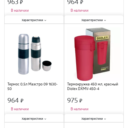
963
964
×
×
В наличии
В наличии
Характеристики:
Характеристики:
Характеристики
Характеристики
Тип
:
термос
;
Тип
:
термокружка
;
Объем
:
600 мл
;
Объем
:
350 мл
;
Материал
:
пластик / стекло
;
Материал
:
нержавеющая сталь
;
Термос 0,5л Маэстро 09 1630-
Термокружка 450 мл, красный
50
Diolex DXMV-450-4
964
975
×
×
В наличии
В наличии
Характеристики:
Характеристики:
Характеристики
Характеристики
Тип
:
питьевой
;
Тип
:
термокружка
;