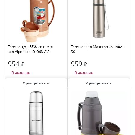
Термос 1,8л БЕЖ со стекл
Термос 0,5л Маэстро 09 1642-
кол.Alpenkok 10106S /12
50
954
959
×
×
В наличии
В наличии
Характеристики:
Характеристики:
Характеристики
Характеристики
Тип
:
питьевой
;
Тип
:
питьевой
;
Материал
:
пластик, стекло
;
Цвет
:
мультиколор
;
Объем
:
1,8 л
;
Материал
:
нержавеющая сталь
;
Объем
:
0,5 л
;