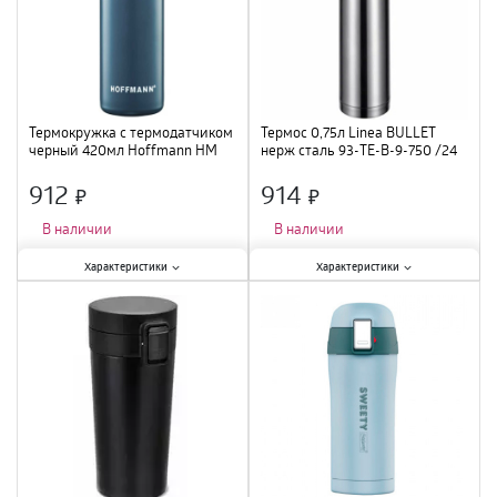
Термокружка с термодатчиком
Термос 0,75л Linea BULLET
черный 420мл Hoffmann НМ
нерж сталь 93-TE-B-9-750 /24
20516NEW /24
912
914
×
×
В наличии
В наличии
Характеристики:
Характеристики:
Характеристики
Характеристики
Тип
:
термокружка
;
Тип
:
термос
;
Объем
:
420 мл
;
Объем
:
750 мл
;
Материал
:
сталь
;
Материал
:
нержавеющая сталь
;