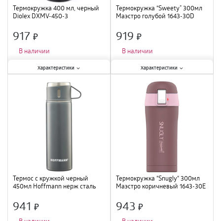
Термокружка 400 мл, черный
Термокружка “Sweety” 300мл
Diolex DXMV-450-3
Маэстро голубой 1643-30D
917
919
×
×
В наличии
В наличии
Характеристики:
Характеристики:
Характеристики
Характеристики
Тип
:
термокружка
;
Тип
:
термокружка
;
Объем
:
400 мл
;
Объем
:
300 мл
;
Материал
:
нержавеющая сталь
;
Материал
:
нержавеющая сталь
;
Термос с кружкой черный
Термокружка “Snugly“ 300мл
450мл Hoffmann нерж сталь
Маэстро коричневый 1643-30Е
НМ 20456NEW /24
941
943
×
×