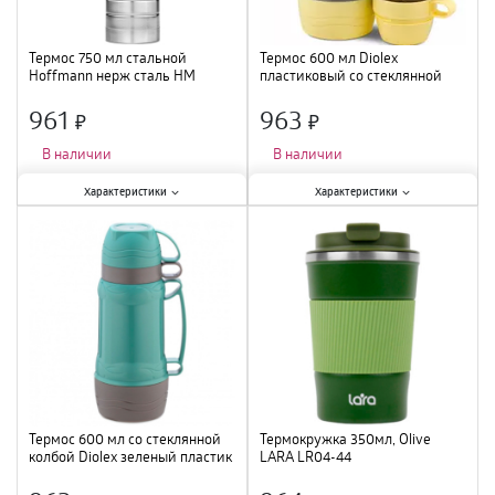
Термос 750 мл стальной
Термос 600 мл Diolex
Hoffmann нерж сталь НМ
пластиковый со стеклянной
20075 /24
колбой, серо-желтый DXP-
600-3GY /24
961
963
×
×
В наличии
В наличии
Характеристики:
Характеристики:
Характеристики
Характеристики
Тип
:
термос
;
Тип
:
питьевой
;
Объем
:
750 мл
;
Объем
:
0,6 л
;
Материал
:
нержавеющая сталь
;
Материал
:
пластик / стекло
;
Термос 600 мл со стеклянной
Термокружка 350мл, Olive
колбой Diolex зеленый пластик
LARA LR04-44
DXP-600-3GR /12