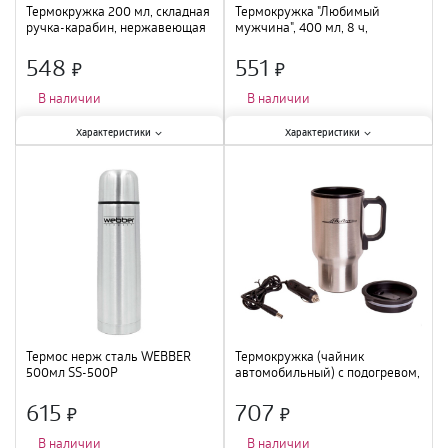
Термокружка 200 мл, складная
Термокружка "Любимый
ручка-карабин, нержавеющая
мужчина", 400 мл, 8 ч,
сталь / 48 BOYSCOUT
7.6х7.6х19.3 см 5244406
548
551
×
×
В наличии
В наличии
Характеристики:
Характеристики:
Характеристики
Характеристики
Тип
:
термокружка
;
Тип
:
термокружка
;
Объем
:
200 мл
;
Объем
:
400 мл
;
Материал
:
нержавеющая сталь
;
Материал
:
нержавеющая сталь
;
Термос нерж сталь WEВBER
Термокружка (чайник
500мл SS-500Р
автомобильный) с подогревом,
нержавейка/пластик, 450 мл,
12V/24W (ABK-12-10 )
615
707
×
×
В наличии
В наличии