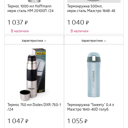
Термос 1000 мл Hoffmann
Термокружка 500мл,
нерж сталь НМ 20100П /24
нерж.сталь Маэстро 1648-45
GREY / 25
1 037
1 040
×
×
В наличии
В наличии
Характеристики:
Характеристики:
Характеристики
Характеристики
Тип
:
термос
;
Тип
:
питьевой
;
Материал
:
нержавеющая сталь
;
Материал
:
нержавеющая сталь
;
Объем
:
1 л
;
Объем
:
500 мл
;
Термос 750 мл Diolex DXR-750-1
Термокружка “Sweety” 0,4 л
/24
Маэстро 1643-40D голуб.
1 047
1 055