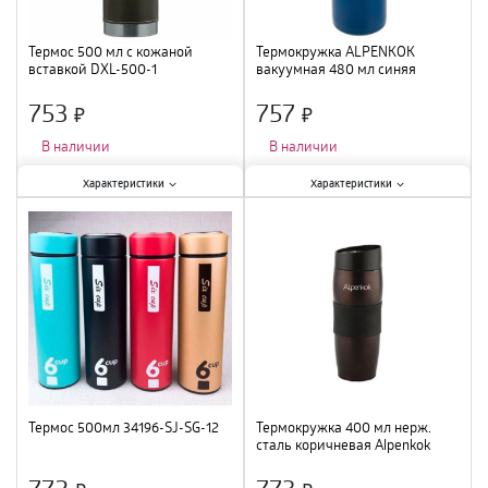
Термос 500 мл c кожаной
Термокружка ALPENKOK
вставкой DXL-500-1
вакуумная 480 мл синяя
04821A
753
757
×
×
В наличии
В наличии
Характеристики:
Характеристики:
Характеристики
Характеристики
Тип
:
питьевой
;
Тип
:
термокружка
;
Материал
:
нержавеющая сталь
;
Объем
:
480 мл
;
Объем
:
0,5 л
;
Материал
:
нержавеющая сталь
;
Термос 500мл 34196-SJ-SG-12
Термокружка 400 мл нерж.
сталь коричневая Alpenkok
04002A
772
773