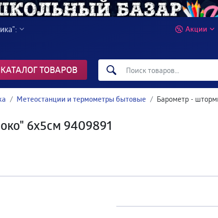
ика":
Акции
КАТАЛОГ ТОВАРОВ
ка
Метеостанции и термометры бытовые
Барометр - шторм
локо" 6х5см 9409891