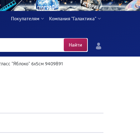
Покупателям
Компания "Галактика"
Найти
гласс "Яблоко" 6х5см 9409891