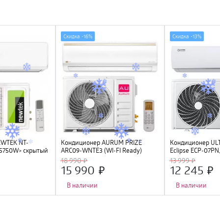
Скидка -
16%
Скидка -
13%
EWTEK NT-
Кондиционер AURUM PRIZE
Кондиционер U
5750W> скрытый
ARC09-WNTE3 (WI-FI Ready)
Eclipse ECP-07PN
den Fin, R410A,
Fi Ready
18 990
13 999
C
15 990
12 245
В наличии
В наличии