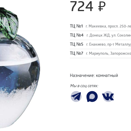
724
TЦ №1
г. Макеевка, просп. 250-л
TЦ №4
г. Донецк ЖД, ул. Соколи
TЦ №5
г. Енакиево, пр-т Металлу
ТЦ №7
г. Мариуполь, Запорожско
Назначение
:
комнатный
Мы в соц сетях: