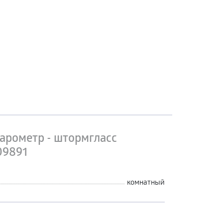
арометр - штормгласс
09891
комнатный