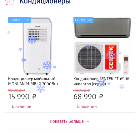
Кондиционеры
Скидка -
20%
Скидка -
7%
Кондиционер мобильный
Кондиционер CENTEK CT-65I18
MONLAN M-MBL7, 7000Btu
инвертор (серый)
(5400/5580W) 4D, 4 фильтра,
19 990
73 990
УФ лампа, R32, A++
15 990
68 990
В наличии
В наличии
Скидка -
7%
Скидка -
3%
Показать больше