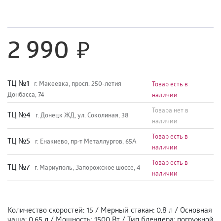
2 990
TЦ №1
г. Макеевка, просп. 250-летия
Товар есть в
Донбасса, 74
наличии
Товара нет в
TЦ №4
г. Донецк ЖД, ул. Соколиная, 38
наличии
Товар есть в
TЦ №5
г. Енакиево, пр-т Металлургов, 65А
наличии
Товар есть в
ТЦ №7
г. Мариуполь, Запорожское шоссе, 4
наличии
Количество скоростей
:
15
/
Мерный стакан
:
0.8 л
/
Основная
чаша
:
0.65 л
/
Мощность
:
1500 Вт
/
Тип блендера
:
погружной