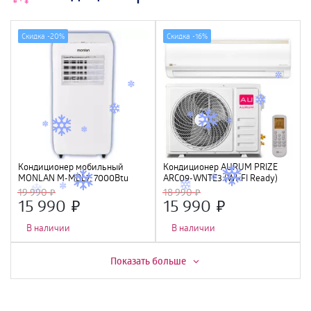
Скидка -
20%
Скидка -
16%
Кондиционер мобильный
Кондиционер AURUM PRIZE
MONLAN M-MBL7, 7000Btu
ARC09-WNTE3 (WI-FI Ready)
19 990
18 990
15 990
15 990
В наличии
В наличии
Скидка -
15%
Скидка -
7%
Показать больше