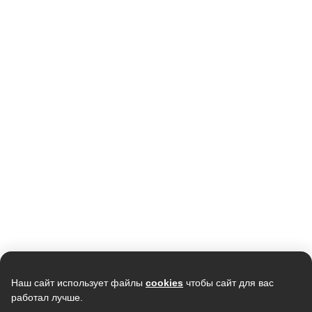
Кондиционер TCL Gentle Cool TAC-
Кондиционер ELECTROLUX
TP28INV/R, инвертор, R32
Smartline EACS-12HSM/N3
107 990
38 990
102 267
37 800
В наличии
В наличии
Скидка -
2%
Скидка -
13%
Наш сайт использует файлы
cookies
чтобы сайт для вас
работал лучше.