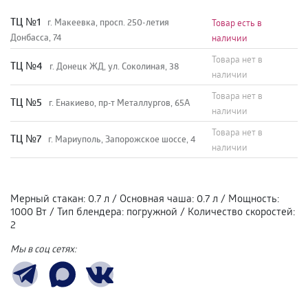
TЦ №1
г. Макеевка, просп. 250-летия
Товар есть в
Донбасса, 74
наличии
Товара нет в
TЦ №4
г. Донецк ЖД, ул. Соколиная, 38
наличии
Товара нет в
TЦ №5
г. Енакиево, пр-т Металлургов, 65А
наличии
Товара нет в
ТЦ №7
г. Мариуполь, Запорожское шоссе, 4
наличии
Мерный стакан
:
0.7 л
/
Основная чаша
:
0.7 л
/
Мощность
:
1000 Вт
/
Тип блендера
:
погружной
/
Количество скоростей
:
2
Мы в соц сетях: