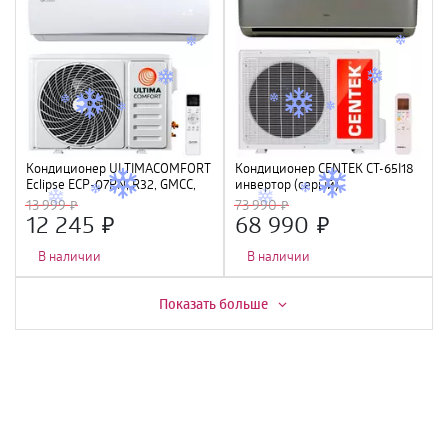
Кондиционер ULTIMACOMFORT
Кондиционер CENTEK CT-65I18
Eclipse ECP-07PN, R32, GMCC,
инвертор (серый)
Wi-Fi Ready
(5400/5580W) 4D, 4 фильтра,
13 999
73 990
УФ лампа, R32, A++
12 245
68 990
В наличии
В наличии
Скидка -
16%
Скидка -
15%
Показать больше