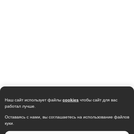
Кондиционер SAMSUNG
Кондиционер ELECTROLUX
AR09TXHQASINUA/AR09TXHQASIXUA
Smartline EACS-12HSM/N3
инверторный
38 990
43 590
37 800
В наличии
В наличии
Скидка -
5%
Наш сайт использует файлы
cookies
чтобы сайт для вас
работал лучше.
Оставаясь с нами, вы соглашаетесь на использование файлов
куки.
Кондиционер TCL Gentle Cool TAC-
Кондиционер VIOMI KFR-
TP28INV/R, инвертор, R32
35GW/EY2UMC-