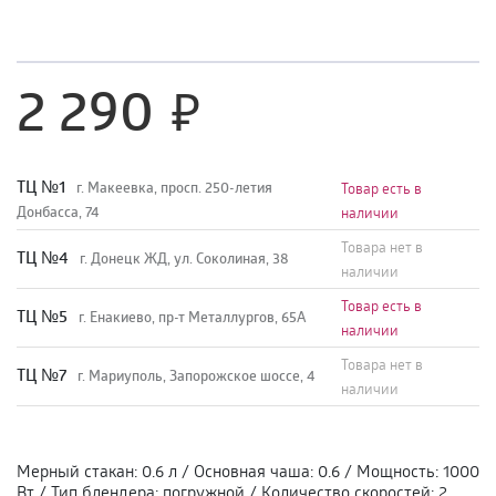
2 290
TЦ №1
г. Макеевка, просп. 250-летия
Товар есть в
Донбасса, 74
наличии
Товара нет в
TЦ №4
г. Донецк ЖД, ул. Соколиная, 38
наличии
Товар есть в
TЦ №5
г. Енакиево, пр-т Металлургов, 65А
наличии
Товара нет в
ТЦ №7
г. Мариуполь, Запорожское шоссе, 4
наличии
Мерный стакан
:
0.6 л
/
Основная чаша
:
0.6
/
Мощность
:
1000
Вт
/
Тип блендера
:
погружной
/
Количество скоростей
:
2