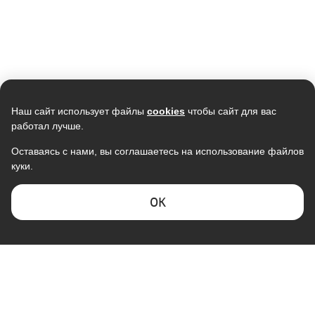
В наличии
В наличии
Скидка -
20%
Скидка -
7%
Наш сайт использует файлы
cookies
чтобы сайт для вас
работал лучше.
Оставаясь с нами, вы соглашаетесь на использование файлов
куки.
Кондиционер мобильный
Кондиционер NEWTEK NT-
MONLAN M-MBL7, 7000Btu
65CHG12 золотой
<3550/3660W> скрытый LED,
19 990
31 990
ОK
Golden Fin, R410A, компрессор
15 990
29 890
GMCC
В наличии
В наличии
Скидка -
15%
Скидка -
5%