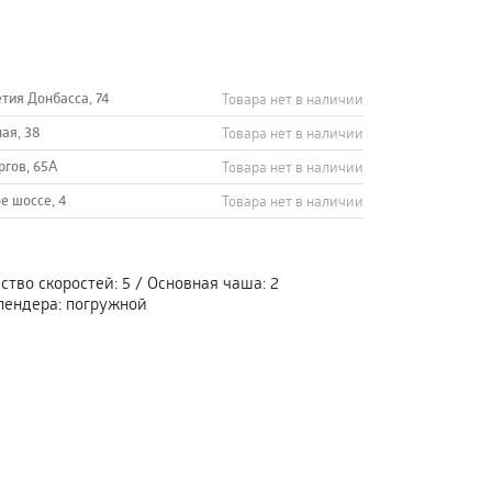
етия Донбасса, 74
Товара нет в наличии
ная, 38
Товара нет в наличии
ргов, 65А
Товара нет в наличии
е шоссе, 4
Товара нет в наличии
ство скоростей
:
5
/
Основная чаша
:
2
лендера
:
погружной