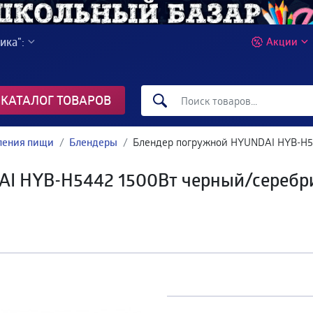
ика":
Акции
КАТАЛОГ ТОВАРОВ
вления пищи
Блендеры
Блендер погружной HYUNDAI HYB-H5
AI HYB-H5442 1500Вт черный/серебр