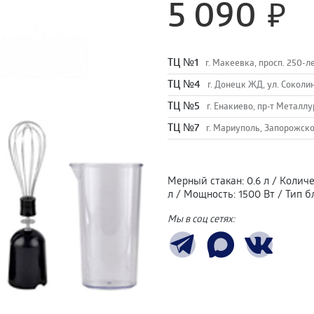
5 090
TЦ №1
г. Макеевка, просп. 250-л
TЦ №4
г. Донецк ЖД, ул. Соколи
TЦ №5
г. Енакиево, пр-т Металлу
ТЦ №7
г. Мариуполь, Запорожско
Мерный стакан
:
0.6 л
/
Количе
л
/
Мощность
:
1500 Вт
/
Тип б
Мы в соц сетях: