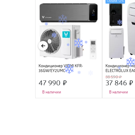
Скидка -
2%
мобильный
Кондиционер VIOMI KFR-
Кондиционер м
, 7000Btu
35GW/EY2UMC-
ELECTROLUX EA
A++/A+ (12000Btu), инвертор, Wi-
38 590
Fi
47 990
37 846
В наличии
В наличии