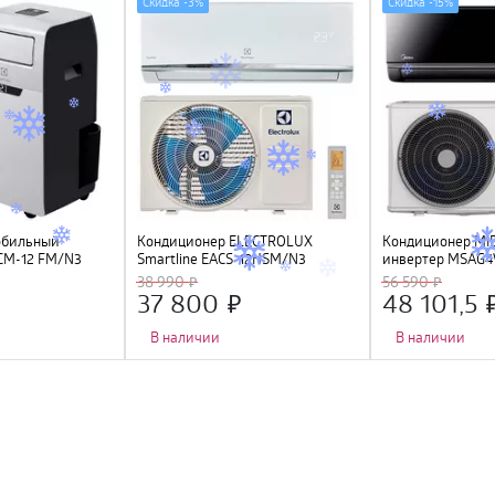
Скидка -
3%
Скидка -
15%
обильный
Кондиционер ELECTROLUX
Кондиционер MI
CM-12 FM/N3
Smartline EACS-12HSM/N3
инвертер MSAG
I/MSAG4-09N8C2S
38 990
56 590
FI, Алиса, Маруся
37 800
48 101,5
В наличии
В наличии