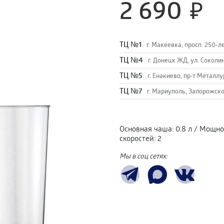
2 690
TЦ №1
г. Макеевка, просп. 250-л
TЦ №4
г. Донецк ЖД, ул. Соколи
TЦ №5
г. Енакиево, пр-т Металлу
ТЦ №7
г. Мариуполь, Запорожско
Основная чаша
:
0.8 л
/
Мощно
скоростей
:
2
Мы в соц сетях: