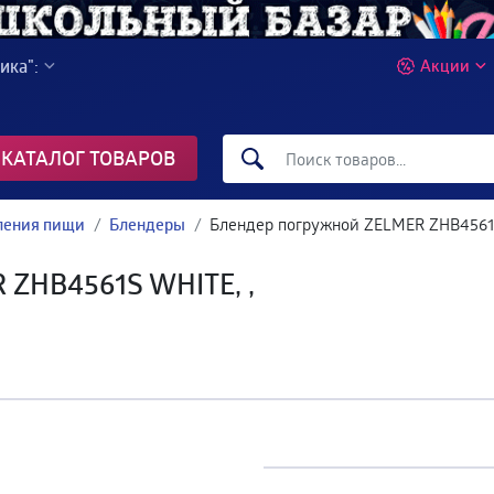
ика":
Акции
КАТАЛОГ ТОВАРОВ
вления пищи
Блендеры
Блендер погружной ZELMER ZHB4561S
 ZHB4561S WHITE, ,