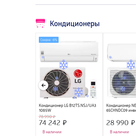
Кондиционеры
Скидка -
6%
NTEK CT-65I18
Кондиционер LG B12TS.NSJ/UA3
Кондиционер N
й) (5400/5580W)
1085W
65CHNDC09 инв
УФ лампа, R32,
<2700/2800W> , 
78 990
74 242
28 990
В наличии
В наличии