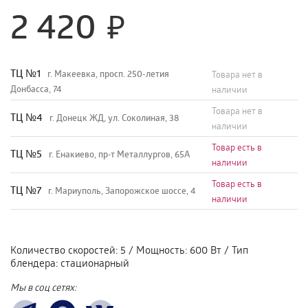
2 420
TЦ №1
г. Макеевка, просп. 250-летия
Товара нет в
Донбасса, 74
наличии
Товара нет в
TЦ №4
г. Донецк ЖД, ул. Соколиная, 38
наличии
Товар есть в
TЦ №5
г. Енакиево, пр-т Металлургов, 65А
наличии
Товар есть в
ТЦ №7
г. Мариуполь, Запорожское шоссе, 4
наличии
Количество скоростей
:
5
/
Мощность
:
600 Вт
/
Тип
блендера
:
стационарный
Мы в соц сетях: