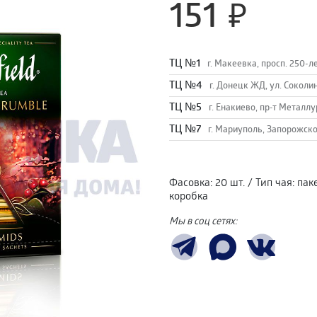
151
TЦ №1
г. Макеевка, просп. 250-л
TЦ №4
г. Донецк ЖД, ул. Соколи
TЦ №5
г. Енакиево, пр-т Металлу
ТЦ №7
г. Мариуполь, Запорожско
Фасовка
:
20 шт.
/
Тип чая
:
пак
коробка
Мы в соц сетях: