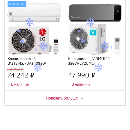
Скидка -
6%
Кондиционер LG
Кондиционер VIOMI KFR-
B12TS.NSJ/UA3 1085W
35GW/EY2UMC-
A++/A+ (12000Btu), инвертор, Wi-
78 990
Fi
74 242
47 990
В наличии
В наличии
Показать больше