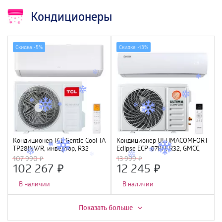
Кондиционеры
Скидка -
5%
Скидка -
13%
Кондиционер TCL Gentle Cool TAC-
Кондиционер ULTIMACOMFORT
TP28INV/R, инвертор, R32
Eclipse ECP-07PN, R32, GMCC,
Wi-Fi Ready
107 990
13 999
102 267
12 245
В наличии
В наличии
Скидка -
11%
Показать больше