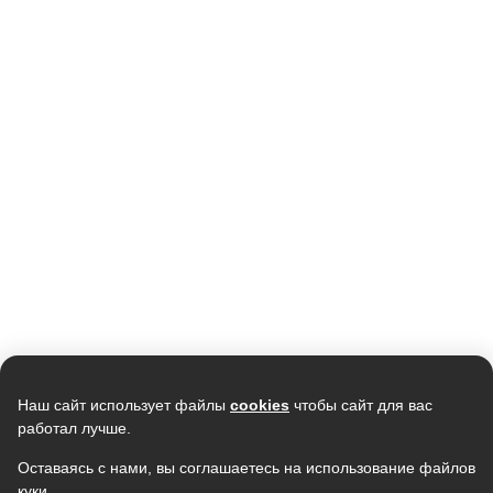
Кондиционер TCL Gentle Cool TAC-
Кондиционер мобильный
TP28INV/R, инвертор, R32
MONLAN M-MBL7, 7000Btu
107 990
19 990
102 267
15 990
В наличии
В наличии
Скидка -
13%
Скидка -
7%
Наш сайт использует файлы
cookies
чтобы сайт для вас
работал лучше.
Оставаясь с нами, вы соглашаетесь на использование файлов
куки.