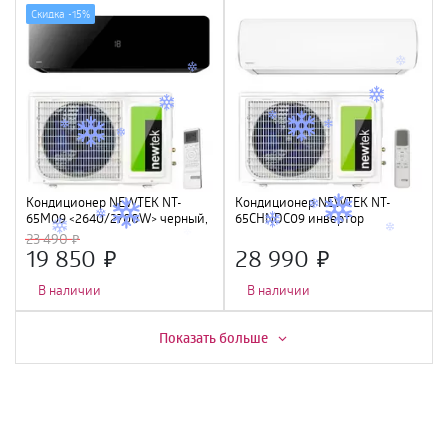
Скидка -
15%
Кондиционер NEWTEK NT-
Кондиционер NEWTEK NT-
65M09 <2640/2700W> черный,
65CHNDC09 инвертор
скрытый LED дисплей, Golden
<2700/2800W> , Golden Fin,
23 490
Fin, компрессор GMCC
GMCC
19 850
28 990
В наличии
В наличии
Скидка -
16%
Показать больше