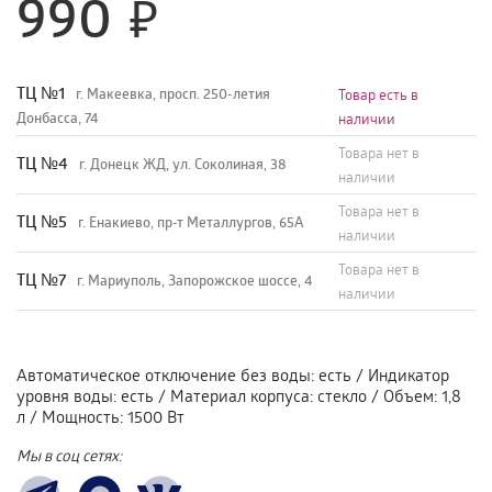
990
TЦ №1
г. Макеевка, просп. 250-летия
Товар есть в
Донбасса, 74
наличии
Товара нет в
TЦ №4
г. Донецк ЖД, ул. Соколиная, 38
наличии
Товара нет в
TЦ №5
г. Енакиево, пр-т Металлургов, 65А
наличии
Товара нет в
ТЦ №7
г. Мариуполь, Запорожское шоссе, 4
наличии
Автоматическое отключение без воды
:
есть
/
Индикатор
уровня воды
:
есть
/
Материал корпуса
:
стекло
/
Объем
:
1,8
л
/
Мощность
:
1500 Вт
Мы в соц сетях: