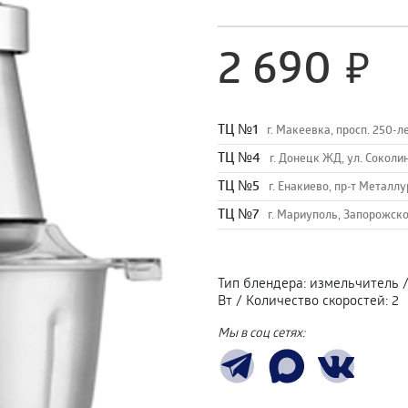
2 690
TЦ №1
г. Макеевка, просп. 250-л
TЦ №4
г. Донецк ЖД, ул. Соколи
TЦ №5
г. Енакиево, пр-т Металлу
ТЦ №7
г. Мариуполь, Запорожско
Тип блендера
:
измельчитель
Вт
/
Количество скоростей
:
2
Мы в соц сетях: