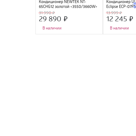
EWTEK NT-
Кондиционер NEWTEK NT-
Кондиционер U
ертор
65CHG12 золотой <3550/3660W>
Eclipse ECP-07PN
 Golden Fin, GMCC
скрытый LED, Golden Fin, R410A,
Fi Ready
31 990
13 999
компрессор GMCC
29 890
12 245
В наличии
В наличии