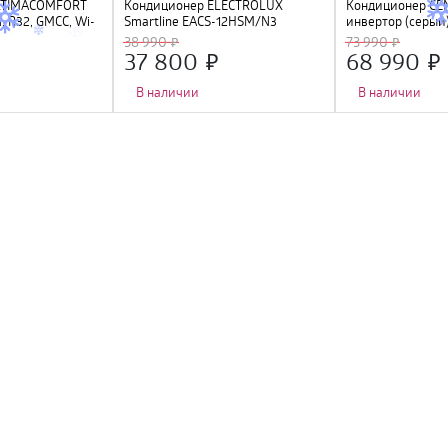
LTIMACOMFORT
Кондиционер ELECTROLUX
Кондиционер CEN
, R32, GMCC, Wi-
Smartline EACS-12HSM/N3
инвертор (серый
4D, 4 фильтра, У
38 990
73 990
A++
37 800
68 990
В наличии
В наличии