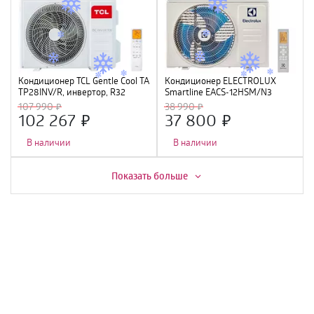
Кондиционер TCL Gentle Cool TAC-
Кондиционер ELECTROLUX
TP28INV/R, инвертор, R32
Smartline EACS-12HSM/N3
107 990
38 990
102 267
37 800
В наличии
В наличии
Скидка -
7%
Скидка -
2%
Показать больше
Кондиционер CENTEK CT-65I18
Кондиционер мобильный