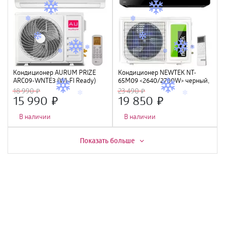
Кондиционер AURUM PRIZE
Кондиционер NEWTEK NT-
ARC09-WNTE3 (WI-FI Ready)
65M09 <2640/2700W> черный,
скрытый LED дисплей, Golden
18 990
23 490
Fin, компрессор GMCC
15 990
19 850
В наличии
В наличии
Скидка -
11%
Скидка -
13%
Показать больше