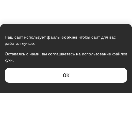
Скидка -
3%
Скидка -
13%
Наш сайт использует файлы
cookies
чтобы сайт для вас
работал лучше.
Оставаясь с нами, вы соглашаетесь на использование файлов
куки.
Кондиционер ELECTROLUX
Кондиционер ULTIMACOMFORT
Smartline EACS-12HSM/N3
Eclipse ECP-07PN, R32, GMCC,
Wi-Fi Ready
38 990
13 999
ОK
37 800
12 245
В наличии
В наличии
Скидка -
15%