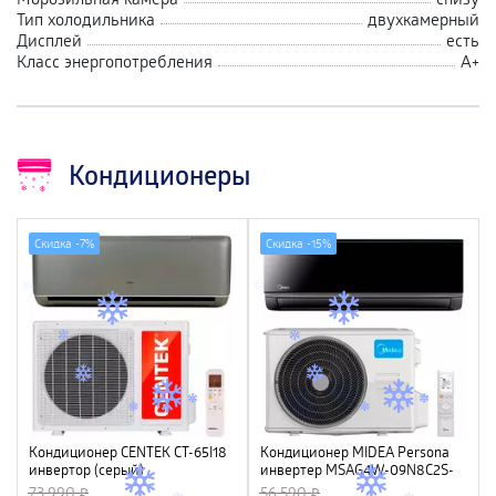
Тип холодильника
двухкамерный
Дисплей
есть
Класс энергопотребления
А+
Кондиционеры
Скидка -
7%
Скидка -
15%
Кондиционер CENTEK CT-65I18
Кондиционер MIDEA Persona
инвертор (серый)
инвертер MSAG4W-09N8C2S-
(5400/5580W) 4D, 4 фильтра,
I/MSAG4-09N8C2S-O, черный
73 990
56 590