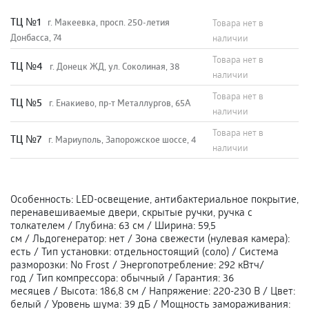
TЦ №1
г. Макеевка, просп. 250-летия
Товара нет в
Донбасса, 74
наличии
Товара нет в
TЦ №4
г. Донецк ЖД, ул. Соколиная, 38
наличии
Товара нет в
TЦ №5
г. Енакиево, пр-т Металлургов, 65А
наличии
Товара нет в
ТЦ №7
г. Мариуполь, Запорожское шоссе, 4
наличии
Особенность
:
LED-освещение, антибактериальное покрытие,
перенавешиваемые двери, скрытые ручки, ручка с
толкателем
/
Глубина
:
63 см
/
Ширина
:
59,5
см
/
Льдогенератор
:
нет
/
Зона свежести (нулевая камера)
:
есть
/
Тип установки
:
отдельностоящий (соло)
/
Система
разморозки
:
No Frost
/
Энергопотребление
:
292 кВтч/
год
/
Тип компрессора
:
обычный
/
Гарантия
:
36
месяцев
/
Высота
:
186,8 см
/
Напряжение
:
220-230 В
/
Цвет
:
белый
/
Уровень шума
:
39 дБ
/
Мощность замораживания
: