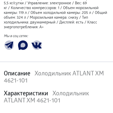
5,5 кг/сутки
/
Управление
:
электронное
/
Вес
:
69
кг
/
Количество компрессоров
:
1
/
Объем морозильной
камеры
:
119 л
/
Объем холодильной камеры
:
205 л
/
Общий
объем
:
324 л
/
Морозильная камера
:
снизу
/
Тип
холодильника
:
двухкамерный
/
Дисплей
:
есть
/
Класс
энергопотребления
:
А+
Мы в соц сетях:
Описание
Холодильник ATLANT ХМ
4621-101
Характеристики
Холодильник
ATLANT ХМ 4621-101