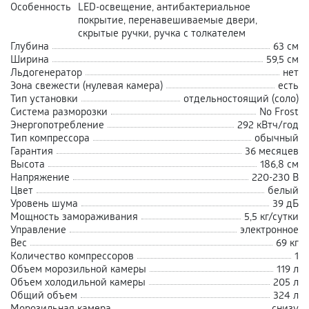
Особенность
LED-освещение, антибактериальное
покрытие, перенавешиваемые двери,
скрытые ручки, ручка с толкателем
Глубина
63 см
Ширина
59,5 см
Льдогенератор
нет
Зона свежести (нулевая камера)
есть
Тип установки
отдельностоящий (соло)
Система разморозки
No Frost
Энергопотребление
292 кВтч/год
Тип компрессора
обычный
Гарантия
36 месяцев
Высота
186,8 см
Напряжение
220-230 В
Цвет
белый
Уровень шума
39 дБ
Мощность замораживания
5,5 кг/сутки
Управление
электронное
Вес
69 кг
Количество компрессоров
1
Объем морозильной камеры
119 л
Объем холодильной камеры
205 л
Общий объем
324 л
Морозильная камера
снизу