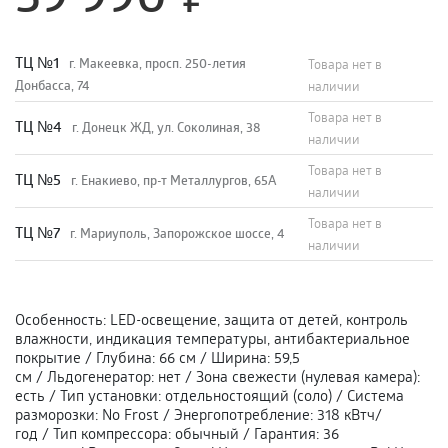
TЦ №1
г. Макеевка, просп. 250-летия
Товара нет в
Донбасса, 74
наличии
Товара нет в
TЦ №4
г. Донецк ЖД, ул. Соколиная, 38
наличии
Товара нет в
TЦ №5
г. Енакиево, пр-т Металлургов, 65А
наличии
Товара нет в
ТЦ №7
г. Мариуполь, Запорожское шоссе, 4
наличии
Особенность
:
LED-освещение, защита от детей, контроль
влажности, индикация температуры, антибактериальное
покрытие
/
Глубина
:
66 см
/
Ширина
:
59,5
см
/
Льдогенератор
:
нет
/
Зона свежести (нулевая камера)
:
есть
/
Тип установки
:
отдельностоящий (соло)
/
Система
разморозки
:
No Frost
/
Энергопотребление
:
318 кВтч/
год
/
Тип компрессора
:
обычный
/
Гарантия
:
36