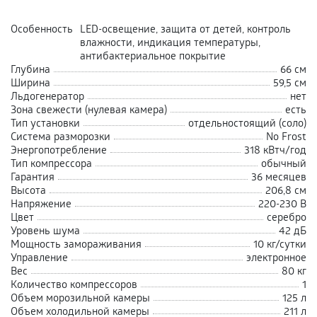
Особенность
LED-освещение, защита от детей, контроль
влажности, индикация температуры,
антибактериальное покрытие
Глубина
66 см
Ширина
59,5 см
Льдогенератор
нет
Зона свежести (нулевая камера)
есть
Тип установки
отдельностоящий (соло)
Система разморозки
No Frost
Энергопотребление
318 кВтч/год
Тип компрессора
обычный
Гарантия
36 месяцев
Высота
206,8 см
Напряжение
220-230 В
Цвет
серебро
Уровень шума
42 дБ
Мощность замораживания
10 кг/сутки
Управление
электронное
Вес
80 кг
Количество компрессоров
1
Объем морозильной камеры
125 л
Объем холодильной камеры
211 л