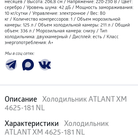
месяцев
/
Высота
:
206,8 см
/
Напряжение
:
220-230 В
/
Цвет
:
серебро
/
Уровень шума
:
42 дБ
/
Мощность замораживания
:
10 кг/сутки
/
Управление
:
электронное
/
Вес
:
80
кг
/
Количество компрессоров
:
1
/
Объем морозильной
камеры
:
125 л
/
Объем холодильной камеры
:
211 л
/
Общий
объем
:
336 л
/
Морозильная камера
:
снизу
/
Тип
холодильника
:
двухкамерный
/
Дисплей
:
есть
/
Класс
энергопотребления
:
А+
Мы в соц сетях:
Описание
Холодильник ATLANT ХМ
4625-181 NL
Характеристики
Холодильник
ATLANT ХМ 4625-181 NL