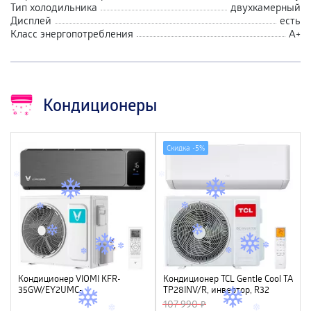
Тип холодильника
двухкамерный
Дисплей
есть
Класс энергопотребления
А+
Кондиционеры
Скидка -
5%
Кондиционер VIOMI KFR-
Кондиционер TCL Gentle Cool TAC-
35GW/EY2UMC-
TP28INV/R, инвертор, R32
A++/A+ (12000Btu), инвертор, Wi-
107 990