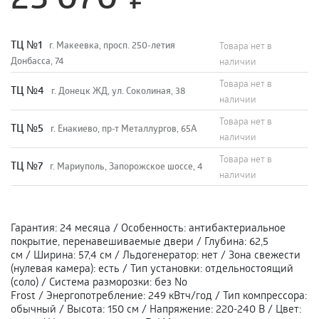
TЦ №1
г. Макеевка, просп. 250-летия
Товара нет в
Донбасса, 74
наличии
Товара нет в
TЦ №4
г. Донецк ЖД, ул. Соколиная, 38
наличии
Товара нет в
TЦ №5
г. Енакиево, пр-т Металлургов, 65А
наличии
Товара нет в
ТЦ №7
г. Мариуполь, Запорожское шоссе, 4
наличии
Гарантия
:
24 месяца
/
Особенность
:
антибактериальное
покрытие, перенавешиваемые двери
/
Глубина
:
62,5
см
/
Ширина
:
57,4 см
/
Льдогенератор
:
нет
/
Зона свежести
(нулевая камера)
:
есть
/
Тип установки
:
отдельностоящий
(соло)
/
Система разморозки
:
без No
Frost
/
Энергопотребление
:
249 кВтч/год
/
Тип компрессора
:
обычный
/
Высота
:
150 см
/
Напряжение
:
220-240 В
/
Цвет
: