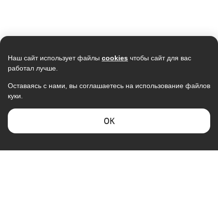
Скидка -
20%
Наш сайт использует файлы
cookies
чтобы сайт для вас
работал лучше.
Оставаясь с нами, вы соглашаетесь на использование файлов
куки.
Кондиционер SAMSUNG
Кондиционер мобильный
AR09TXHQASINUA/AR09TXHQASIXUA
MONLAN M-MBL7, 7000Btu
инверторный
19 990
ОK
43 590
15 990
В наличии
В наличии
Скидка -
15%
Скидка -
16%