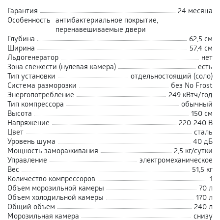
Гарантия
24 месяца
Особенность
антибактериальное покрытие,
перенавешиваемые двери
Глубина
62,5 см
Ширина
57,4 см
Льдогенератор
нет
Зона свежести (нулевая камера)
есть
Тип установки
отдельностоящий (соло)
Система разморозки
без No Frost
Энергопотребление
249 кВтч/год
Тип компрессора
обычный
Высота
150 см
Напряжение
220-240 В
Цвет
сталь
Уровень шума
40 дБ
Мощность замораживания
2,5 кг/сутки
Управление
электромеханическое
Вес
51,5 кг
Количество компрессоров
1
Объем морозильной камеры
70 л
Объем холодильной камеры
170 л
Общий объем
240 л
Морозильная камера
снизу