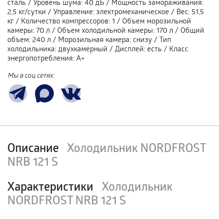
сталь
/
Уровень шума
:
40 дБ
/
Мощность замораживания
:
2,5 кг/сутки
/
Управление
:
электромеханическое
/
Вес
:
51,5
кг
/
Количество компрессоров
:
1
/
Объем морозильной
камеры
:
70 л
/
Объем холодильной камеры
:
170 л
/
Общий
объем
:
240 л
/
Морозильная камера
:
снизу
/
Тип
холодильника
:
двухкамерный
/
Дисплей
:
есть
/
Класс
энергопотребления
:
А+
Мы в соц сетях:
Описание
Холодильник NORDFROST
NRB 121 S
Характеристики
Холодильник
NORDFROST NRB 121 S