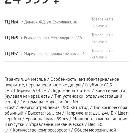
Товара нет в
TЦ №4
г. Донецк ЖД, ул. Соколиная, 38
наличии
Товара нет в
TЦ №5
г. Енакиево, пр-т Металлургов, 65А
наличии
Товара нет в
ТЦ №7
г. Мариуполь, Запорожское шоссе, 4
наличии
Гарантия
:
24 месяца
/
Особенность
:
антибактериальное
покрытие, перенавешиваемые двери
/
Глубина
:
62,5
см
/
Ширина
:
57,4 см
/
Льдогенератор
:
нет
/
Зона свежести
(нулевая камера)
:
есть
/
Тип установки
:
отдельностоящий
(соло)
/
Система разморозки
:
без No
Frost
/
Энергопотребление
:
280 кВтч/год
/
Тип компрессора
:
обычный
/
Высота
:
155,3 см
/
Напряжение
:
220-240 В
/
Цвет
:
серебро
/
Уровень шума
:
39 дБ
/
Мощность замораживания
:
3 кг/сутки
/
Управление
:
механическое
/
Вес
:
50
кг
/
Количество компрессоров
:
1
/
Объем морозильной