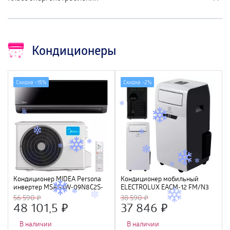
Кондиционеры
Скидка -
15%
Скидка -
2%
Кондиционер MIDEA Persona
Кондиционер мобильный
инвертер MSAG4W-09N8C2S-
ELECTROLUX EACM-12 FM/N3
I/MSAG4-09N8C2S-O, черный
56 590
38 590
(WI-FI, Алиса, Маруся)
48 101,5
37 846
В наличии
В наличии