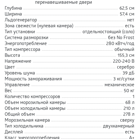
перенавешиваемые двери
Глубина
62,5 см
Ширина
57,4 см
Льдогенератор
нет
Зона свежести (нулевая камера)
есть
Тип установки
отдельностоящий (соло)
Система разморозки
без No Frost
Энергопотребление
280 кВтч/год
Тип компрессора
обычный
Высота
155,3 см
Напряжение
220-240 В
Цвет
серебро
Уровень шума
39 дБ
Мощность замораживания
3 кг/сутки
Управление
механическое
Вес
50 кг
Количество компрессоров
1
Объем морозильной камеры
68 л
Объем холодильной камеры
210 л
Общий объем
278 л
Морозильная камера
сверху
Тип холодильника
двухкамерный
Дисплей
есть
Класс энергопотребления
А+