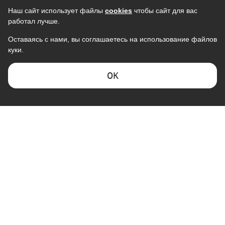
Наш сайт использует файлы
cookies
чтобы сайт для вас
работал лучше.
Оставаясь с нами, вы соглашаетесь на использование файлов
куки.
ОK
Кондиционер TCL Gentle Cool TAC-
Кондиционер ULTIMACOMFORT
TP28INV/R, инвертор, R32
Eclipse ECP-07PN, R32, GMCC,
Wi-Fi Ready
107 990
13 999
102 267
12 245
В наличии
В наличии
Скидка -
7%
Скидка -
3%
КОМПАНИЯ "ГАЛАКТИКА"