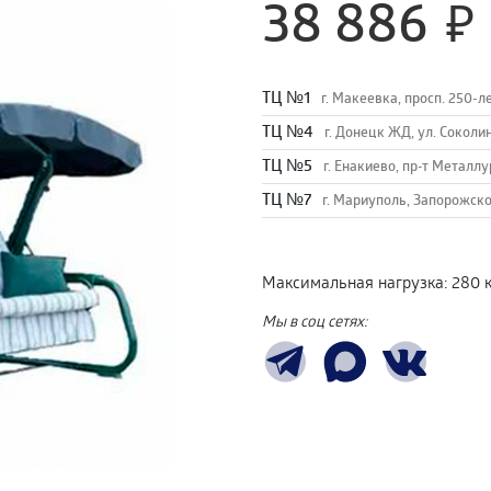
38 886
TЦ №1
г. Макеевка, просп. 250-л
TЦ №4
г. Донецк ЖД, ул. Соколи
TЦ №5
г. Енакиево, пр-т Металлу
ТЦ №7
г. Мариуполь, Запорожско
Максимальная нагрузка
:
280 к
Мы в соц сетях: