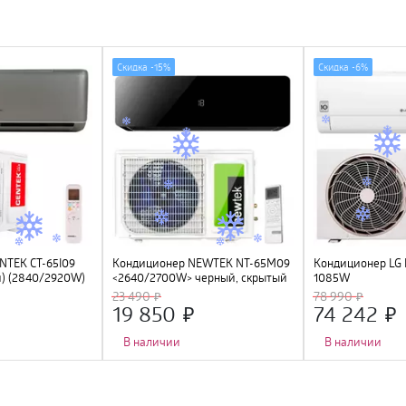
Скидка -
15%
Скидка -
6%
NTEK CT-65I09
Кондиционер NEWTEK NT-65M09
Кондиционер LG 
й) (2840/2920W)
<2640/2700W> черный, скрытый
1085W
УФ лампа, R32,
LED дисплей, Golden Fin,
23 490
78 990
компрессор GMCC
19 850
74 242
В наличии
В наличии