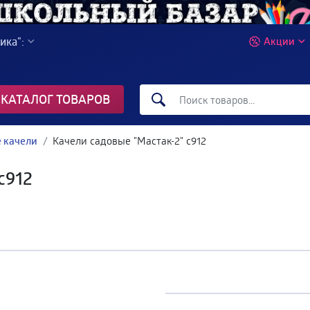
ика":
Акции
КАТАЛОГ ТОВАРОВ
 качели
Качели садовые "Мастак-2" с912
с912