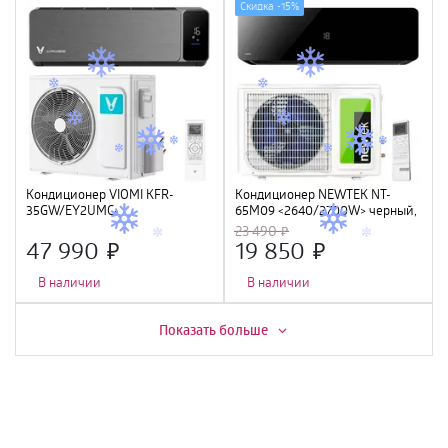
Скидка -
15%
Кондиционер VIOMI KFR-
Кондиционер NEWTEK NT-
35GW/EY2UMC-
65M09 <2640/2700W> черный,
A++/A+ (12000Btu), инвертор, Wi-
скрытый LED дисплей, Golden
23 490
Fi
Fin, компрессор GMCC
47 990
19 850
В наличии
В наличии
Скидка -
20%
Скидка -
5%
Показать больше