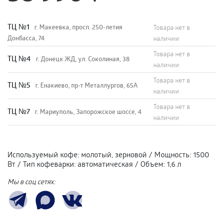
TЦ №1
г. Макеевка, просп. 250-летия
Товара нет в
Донбасса, 74
наличии
Товара нет в
TЦ №4
г. Донецк ЖД, ул. Соколиная, 38
наличии
Товара нет в
TЦ №5
г. Енакиево, пр-т Металлургов, 65А
наличии
Товара нет в
ТЦ №7
г. Мариуполь, Запорожское шоссе, 4
наличии
Используемый кофе
:
молотый, зерновой
/
Мощность
:
1500
Вт
/
Тип кофеварки
:
автоматическая
/
Объем
:
1,6 л
Мы в соц сетях: