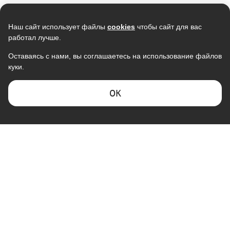
Наш сайт использует файлы
cookies
чтобы сайт для вас
работал лучше.
Оставаясь с нами, вы соглашаетесь на использование файлов
куки.
Кондиционер TCL Gentle Cool TAC-
Кондиционер NEWTEK NT-
TP28INV/R, инвертор, R32
65CHD18 <5450/5750W>
скрытый LED дисплей, Golden
107 990
40 990
ОK
Fin, R410A, компрессор GMCC
102 267
36 486
В наличии
В наличии
Скидка -
20%
КОМПАНИЯ "ГАЛАКТИКА"