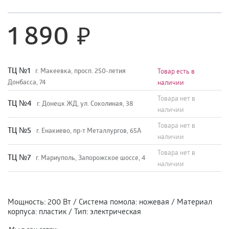
1 890
TЦ №1
г. Макеевка, просп. 250-летия
Товар есть в
Донбасса, 74
наличии
Товара нет в
TЦ №4
г. Донецк ЖД, ул. Соколиная, 38
наличии
Товара нет в
TЦ №5
г. Енакиево, пр-т Металлургов, 65А
наличии
Товара нет в
ТЦ №7
г. Мариуполь, Запорожское шоссе, 4
наличии
Мощность
:
200 Вт
/
Система помола
:
ножевая
/
Материал
корпуса
:
пластик
/
Тип
:
электрическая