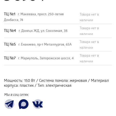
TЦ №1
г. Макеевка, просп. 250-летия
Товара нет в
Донбасса, 74
наличии
Товара нет в
TЦ №4
г. Донецк ЖД, ул. Соколиная, 38
наличии
Товара нет в
TЦ №5
г. Енакиево, пр-т Металлургов, 65А
наличии
Товара нет в
ТЦ №7
г. Мариуполь, Запорожское шоссе, 4
наличии
Мощность
:
150 Вт
/
Система помола
:
жерновая
/
Материал
корпуса
:
пластик
/
Тип
:
электрическая
Мы в соц сетях: