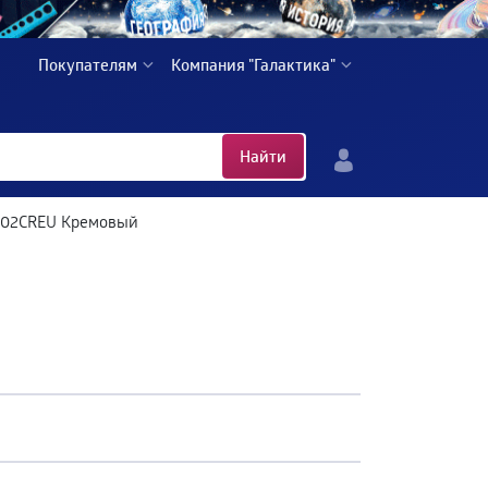
Покупателям
Компания "Галактика"
Найти
F02CREU Кремовый