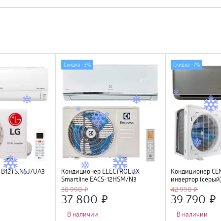
Скидка -
3%
Скидка -
7%
 B12TS.NSJ/UA3
Кондиционер ELECTROLUX
Кондиционер CEN
Smartline EACS-12HSM/N3
инвертор (серый
4D, 4 фильтра, У
38 990
42 990
A++
37 800
39 790
В наличии
В наличии