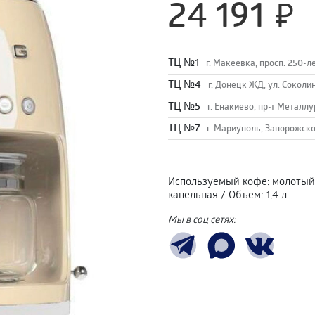
24 191
TЦ №1
г. Макеевка, просп. 250-л
TЦ №4
г. Донецк ЖД, ул. Соколи
TЦ №5
г. Енакиево, пр-т Металлу
ТЦ №7
г. Мариуполь, Запорожско
Используемый кофе
:
молотый
капельная
/
Объем
:
1,4 л
Мы в соц сетях: