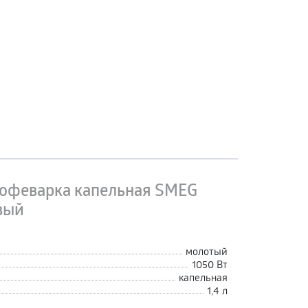
офеварка капельная SMEG
вый
молотый
1050 Вт
капельная
1,4 л