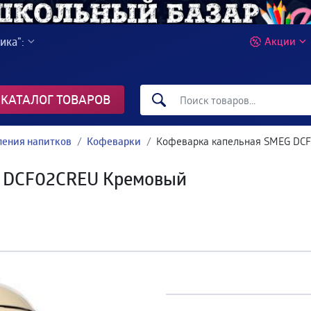
ика":
Акции
КАТАЛОГ ТОВАРОВ
ления напитков
Кофеварки
Кофеварка капельная SMEG DC
G DCF02CREU Кремовый