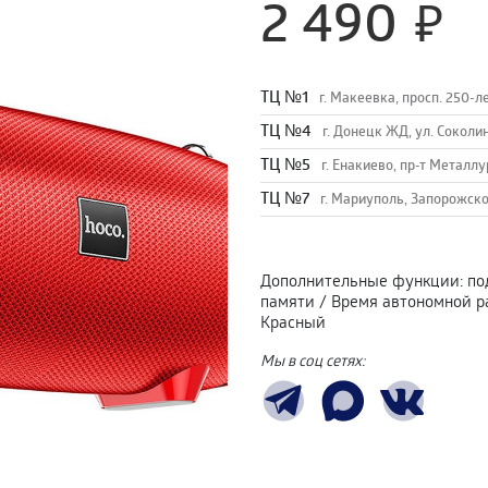
2 490
TЦ №1
г. Макеевка, просп. 250-л
TЦ №4
г. Донецк ЖД, ул. Соколи
TЦ №5
г. Енакиево, пр-т Металлу
ТЦ №7
г. Мариуполь, Запорожско
Дополнительные функции
:
по
памяти
/
Время автономной р
Красный
Мы в соц сетях: