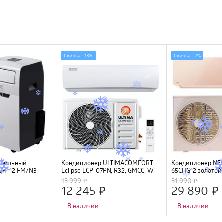
Скидка -
13%
Скидка -
7%
обильный
Кондиционер ULTIMACOMFORT
Кондиционер NE
CM-12 FM/N3
Eclipse ECP-07PN, R32, GMCC, Wi-
65CHG12 золото
Fi Ready
скрытый LED, Gol
13 999
31 990
компрессор GMC
12 245
29 890
В наличии
В наличии