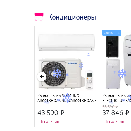
Кондиционеры
Скидка -
2%
NTEK CT-65I18
Кондиционер SAMSUNG
Кондиционер м
й) (5400/5580W)
AR09TXHQASINUA/AR09TXHQASIXUA
ELECTROLUX EA
УФ лампа, R32,
инверторный
38 590
43 590
37 846
В наличии
В наличии