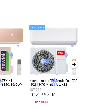
Скидка -
5%
Скидка -
15%
WTEK NT-
Кондиционер TCL Gentle Cool TAC-
Кондиционер NE
й <3550/3660W>
TP28INV/R, инвертор, R32
<2640/2700W> че
den Fin, R410A,
LED дисплей, Gold
107 990
23 490
C
компрессор GMCC
102 267
19 850
В наличии
В наличии