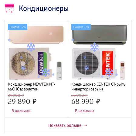
Кондиционеры
Скидка -
7%
Скидка -
7%
Кондиционер NEWTEK NT-
Кондиционер CENTEK CT-65I18
65CHG12 золотой
инвертор (серый)
<3550/3660W> скрытый LED,
(5400/5580W) 4D, 4 фильтра,
31 990
73 990
Golden Fin, R410A, компрессор
УФ лампа, R32, A++
29 890
68 990
GMCC
В наличии
В наличии
Скидка -
20%
Скидка -
2%
Показать больше