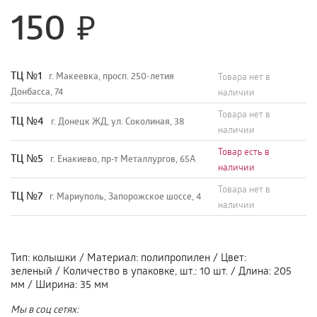
150
TЦ №1
г. Макеевка, просп. 250-летия
Товара нет в
Донбасса, 74
наличии
Товара нет в
TЦ №4
г. Донецк ЖД, ул. Соколиная, 38
наличии
Товар есть в
TЦ №5
г. Енакиево, пр-т Металлургов, 65А
наличии
Товара нет в
ТЦ №7
г. Мариуполь, Запорожское шоссе, 4
наличии
Тип
:
колышки
/
Материал
:
полипропилен
/
Цвет
:
зеленый
/
Количество в упаковке, шт.
:
10 шт.
/
Длина
:
205
мм
/
Ширина
:
35 мм
Мы в соц сетях: