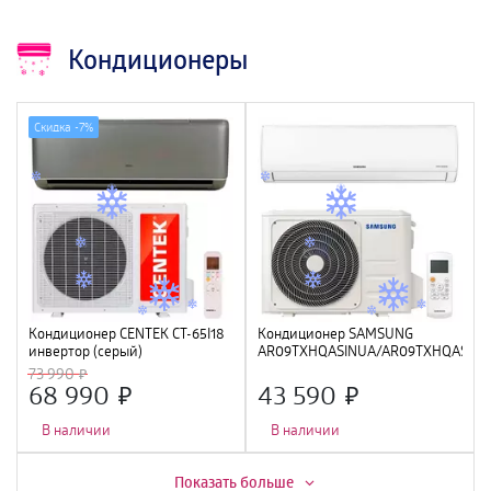
Кондиционеры
Скидка -
7%
Кондиционер CENTEK CT-65I18
Кондиционер SAMSUNG
инвертор (серый)
AR09TXHQASINUA/AR09TXHQASIXU
(5400/5580W) 4D, 4 фильтра,
инверторный
73 990
УФ лампа, R32, A++
68 990
43 590
В наличии
В наличии
Скидка -
7%
Скидка -
13%
Показать больше